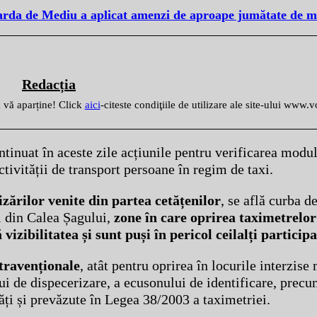
Garda de Mediu a aplicat amenzi de aproape jumătate de mi
Redacția
ă vă aparține! Click
aici
-citeste condiţiile de utilizare ale site-ului www.
ontinuat în aceste zile acțiunile pentru verificarea modul
ctivității de transport persoane în regim de taxi.
zărilor venite din partea cetățenilor
, se află curba d
i din Calea Șagului,
zone în care oprirea taximetrelo
izibilitatea și sunt puși în pericol ceilalți participan
travenționale
, atât pentru oprirea în locurile interzise
 de dispecerizare, a ecusonului de identificare, precum
ăți și prevăzute în Legea 38/2003 a taximetriei.