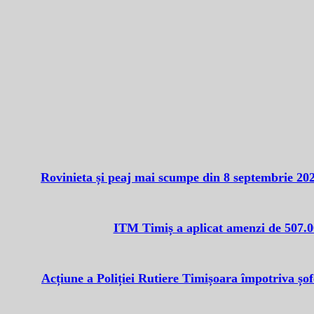
Rovinieta și peaj mai scumpe din 8 septembrie 2025
ITM Timiș a aplicat amenzi de 507.000
Acțiune a Poliției Rutiere Timișoara împotriva șof