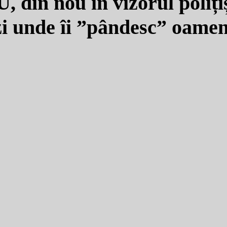
 din nou în vizorul polițiș
zi unde îi ”pândesc” oameni