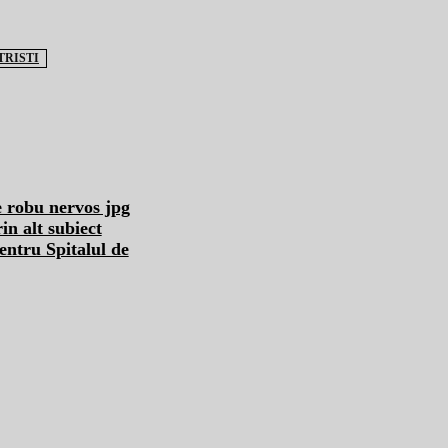
TRISTI
n alt subiect
ntru Spitalul de