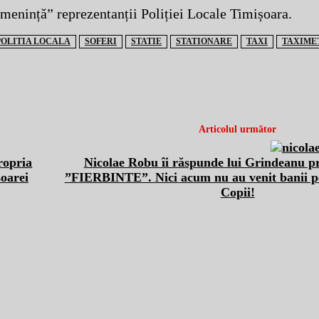
amenință” reprezentanții Poliției Locale Timișoara.
POLITIA LOCALA
SOFERI
STATIE
STATIONARE
TAXI
TAXIME
Articolul următor
ropria
Nicolae Robu îi răspunde lui Grindeanu pri
oarei
”FIERBINTE”. Nici acum nu au venit banii pe
Copii!