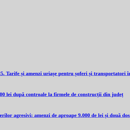
. Tarife și amenzi uriașe pentru șoferi și transportatori
 lei după controale la firmele de construcții din județ
erilor agresivi: amenzi de aproape 9.000 de lei și două do