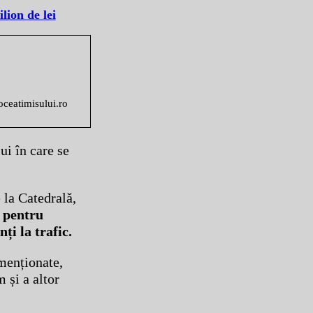
lion de lei
voceatimisului.ro
ui în care se
e la Catedrală,
r pentru
ți la trafic.
 menționate,
 și a altor