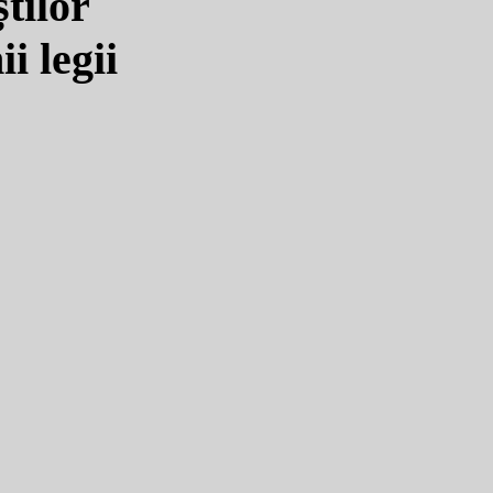
tilor
i legii