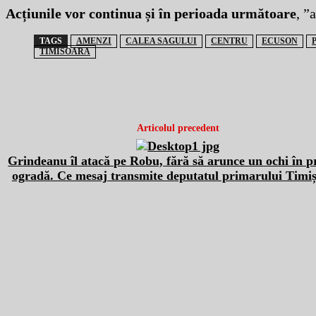
Acțiunile vor continua și în perioada următoare
, ”
TAGS
AMENZI
CALEA SAGULUI
CENTRU
ECUSON
TIMISOARA
Articolul precedent
Grindeanu îl atacă pe Robu, fără să arunce un ochi în p
ogradă. Ce mesaj transmite deputatul primarului Timiș