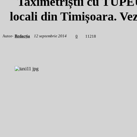
Taximetriștii cu TUPEU,
locali din Timișoara. Ve
Autor-
Redacția
12 septembrie 2014
1
1218
0