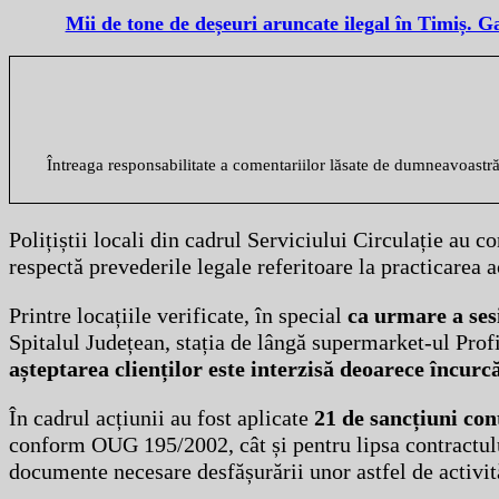
Mii de tone de deșeuri aruncate ilegal în Timiș. 
Întreaga responsabilitate a comentariilor lăsate de dumneavoastr
Polițiștii locali din cadrul Serviciului Circulație au c
respectă prevederile legale referitoare la practicarea a
Printre locațiile verificate, în special
ca urmare a sesi
Spitalul Județean, stația de lângă supermarket-ul Prof
așteptarea clienților este interzisă deoarece încurcă v
În cadrul acțiunii au fost aplicate
21 de sancțiuni con
conform OUG 195/2002, cât și pentru lipsa contractului
documente necesare desfășurării unor astfel de activit