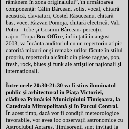
rămânem în zona originalului”, în următoarea
componenţă: Călin Bârcean, solist vocal, chitară
acustică, claviaturi, Costel Răsuceanu, chitară
bas, voce, Răzvan Pomoja, chitară electrică, Vali
Potra – tobe şi Cosmin Bârcean- percuţii,
cajon. Trupa
Box Office
, înfiinţată în august
2003, va încânta auditoriul cu un repertoriu atipic
datorită mixurilor şi remake-urilor făcute în stilul
propriu, repertoriu alcătuit din piese raggae, pop,
fresh, rock, blues şi funk ale artiștilor naționali și
internaționali.
Între orele 20:30-21:30 va fi stins iluminatul
public şi arhitectural în Piaţa Victoriei,
clădirea Primăriei Municipiului Timişoara, la
Catedrala Mitropolitană şi în Parcul Central.
În acest timp, dacă vor fi condiţii meteorologice
favorabile, vor avea loc observaţii astronomice cu
Astroclubul Antares. Timişorenii sunt invitați la