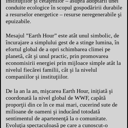
instituţiilor şi cetăţenilor – asupra adoptării unei
conduite ecologice în scopul gospodăririi durabile
a resurselor energetice – resurse neregenerabile şi
epuizabile.
Mesajul ”Earth Hour” este atât unul simbolic, de
încurajare a simplului gest de a stinge lumina, în
efortul global de a opri schimbarea climei pe
planetă, cât şi unul practic, prin promovarea
economisirii energiei prin mijloace simple atât la
nivelul fiecărei familii, cât şi la nivelul
companiilor şi instituţiilor.
De la an la an, mişcarea Earth Hour, iniţiată şi
coordonată la nivel global de WWF, capătă
proporţii din ce în ce mai mari, cucerind sute de
milioane de oameni şi inducând totodată
sentimentul de apartenenţă la o comunitate.
Evoluţia spectaculoasă pe care a cunoscut-o