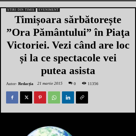
ȘTIRI DIN TIMIȘ
EVENIMENT
Timișoara sărbătorește
”Ora Pământului” în Piaţa
Victoriei. Vezi când are loc
și la ce spectacole vei
putea asista
21 martie 2015
Autor-
Redacția
1
1356
0