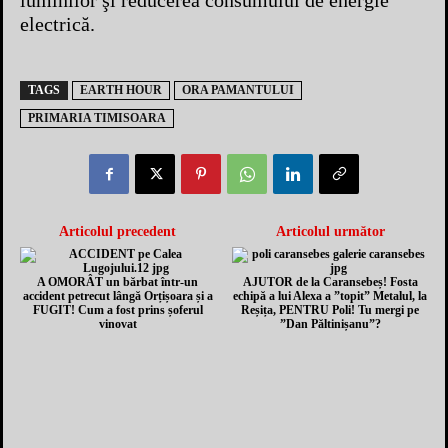
luminilor şi reducerea consumului de energie
electrică.
TAGS
EARTH HOUR
ORA PAMANTULUI
PRIMARIA TIMISOARA
Articolul precedent
Articolul următor
A OMORÂT un bărbat într-un
AJUTOR de la Caransebeș! Fosta
accident petrecut lângă Orțișoara și a
echipă a lui Alexa a ”topit” Metalul, la
FUGIT! Cum a fost prins șoferul
Reșița, PENTRU Poli! Tu mergi pe
vinovat
”Dan Păltinișanu”?