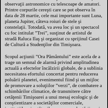
observaţii astronomice cu telescoape de amatori.
Printre corpurile cereşti care se pot observa în
data de 28 martie, cele mai importante sunt Luna,
planeta Jupiter, câteva roiuri de stele şi
constelaţii. Totodată, va avea loc şi un spectacol
cu foc intitulat ”Trei”, susţinut de artistul de
stradă Raluca Ilaş şi organizat cu sprijinul Casei
de Cultură a Studenţilor din Timişoara.
Scopul acţiunii ”Ora Pământului” este acela de a
trage un semnal de alarmă privind amplitudinea
actuală a efectelor încălzirii globale, de a sublinia
necesitatea efortului concertat pentru reducerea
poluării planetei, evenimentul fiind şi un mijloc
de promovare a soluţiilor ”verzi”, de combatere a
schimbărilor climatice, de transmitere către
cetăţenii Timişoarei a unui mesaj ecologic şi de
conştientizare a societăţilor comerciale,