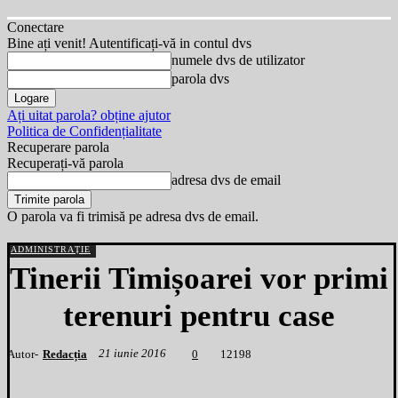
Conectare
Bine ați venit! Autentificați-vă in contul dvs
numele dvs de utilizator
parola dvs
Ați uitat parola? obține ajutor
Politica de Confidențialitate
Recuperare parola
Recuperați-vă parola
adresa dvs de email
O parola va fi trimisă pe adresa dvs de email.
ADMINISTRAȚIE
Tinerii Timișoarei vor primi
terenuri pentru case
21 iunie 2016
Autor-
Redacția
1
2198
0