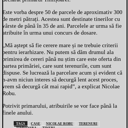
Este vorba despre 50 de parcele de aproximativ 300
de metri pătrați. Acestea sunt destinate tinerilor cu
vârste de până în 35 de ani. Parcelele ar urma să fie
atribuite în urma unui concurs de dosare.
„Mă aștept să fie cerere mare și ne trebuie criterii
pentru ierarhizare. Nu putem să dăm drumul ala
primirea de cereri până nu știm care este oferta din
partea primăriei, care sunt terenurile, cum sunt
dispuse. Se lucrează la parcelare acum și evident că
n-avm niciun interes să decurgă lent acest proces,
vrem să decurgă cât mai rapid”, a explicat Nicolae
Robu.
Potrivit primarului, atribuirile se vor face până la
finele anului.
TAGS
CASE
NICOLAE ROBU
TERENURI