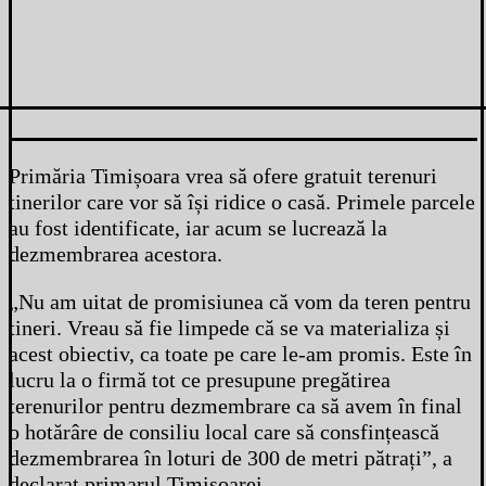
Primăria Timișoara vrea să ofere gratuit terenuri
tinerilor care vor să își ridice o casă. Primele parcele
au fost identificate, iar acum se lucrează la
dezmembrarea acestora.
„Nu am uitat de promisiunea că vom da teren pentru
tineri. Vreau să fie limpede că se va materializa și
acest obiectiv, ca toate pe care le-am promis. Este în
lucru la o firmă tot ce presupune pregătirea
terenurilor pentru dezmembrare ca să avem în final
o hotărâre de consiliu local care să consfințească
dezmembrarea în loturi de 300 de metri pătrați”, a
declarat primarul Timișoarei.