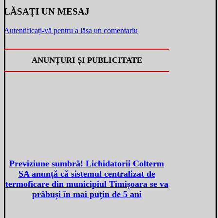
LĂSAȚI UN MESAJ
Autentificați-vă pentru a lăsa un comentariu
ANUNȚURI ȘI PUBLICITATE
Previziune sumbră! Lichidatorii Colterm
SA anunță că sistemul centralizat de
termoficare din municipiul Timișoara se va
prăbuși în mai puțin de 5 ani