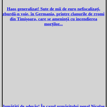
Haos generalizat! Sute de mii de euro nefiscalizați,
zburdă-n voie, în Germania, printre clanurile de rromi
din Timișoara, care se amenință cu incendierea
morților...
Jumătăți de adevăr! În cazul urmăritului penal Nicolae