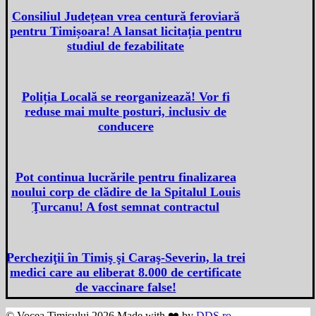
Consiliul Județean vrea centură feroviară
pentru Timișoara! A lansat licitația pentru
studiul de fezabilitate
Poliția Locală se reorganizează! Vor fi
reduse mai multe posturi, inclusiv de
conducere
Pot continua lucrările pentru finalizarea
noului corp de clădire de la Spitalul Louis
Ţurcanu! A fost semnat contractul
Percheziţii în Timiş şi Caraş-Severin, la trei
medici care au eliberat 8.000 de certificate
de vaccinare false!
© Vocea Timișului 2026 Made with ❤️ by
DDS.ro