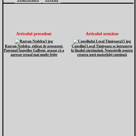
TIMISOARA
TINERI
Articolul precedent
Articolul următor
Razvan Nedelcu, ridicat de procurori.
Consiliul Local Timișoara se întrunește
Patronul Îngerilor Galbeni, acuzat că a
la finalul săptămânii. Negocierile pentru
agresat sexual mai multe fetițe
crearea unei majorități continuă