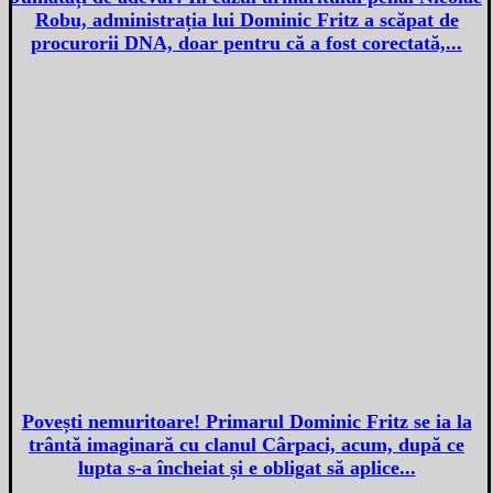
Robu, administrația lui Dominic Fritz a scăpat de
procurorii DNA, doar pentru că a fost corectată,...
Povești nemuritoare! Primarul Dominic Fritz se ia la
trântă imaginară cu clanul Cârpaci, acum, după ce
lupta s-a încheiat și e obligat să aplice...