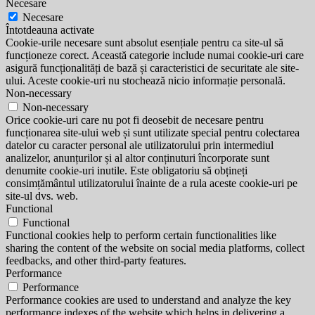
Necesare
Necesare
Întotdeauna activate
Cookie-urile necesare sunt absolut esențiale pentru ca site-ul să
funcționeze corect. Această categorie include numai cookie-uri care
asigură funcționalități de bază și caracteristici de securitate ale site-
ului. Aceste cookie-uri nu stochează nicio informație personală.
Non-necessary
Non-necessary
Orice cookie-uri care nu pot fi deosebit de necesare pentru
funcționarea site-ului web și sunt utilizate special pentru colectarea
datelor cu caracter personal ale utilizatorului prin intermediul
analizelor, anunțurilor și al altor conținuturi încorporate sunt
denumite cookie-uri inutile. Este obligatoriu să obțineți
consimțământul utilizatorului înainte de a rula aceste cookie-uri pe
site-ul dvs. web.
Functional
Functional
Functional cookies help to perform certain functionalities like
sharing the content of the website on social media platforms, collect
feedbacks, and other third-party features.
Performance
Performance
Performance cookies are used to understand and analyze the key
performance indexes of the website which helps in delivering a