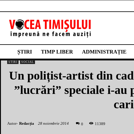
ȘTIRI
TIMP LIBER
ADMINISTRAȚIE
ȘTIRI
SOCIAL
Un polițist-artist din ca
”lucrări” speciale i-au 
car
Autor-
Redacția
28 noiembrie 2014
1
1389
0