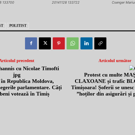
8 133700
20141128 133722
Csenger Marius
ST
POLITIST
Articolul precedent
Articolul următor
Protest cu multe MA
 în Republica Moldova,
CLAXOANE și trafic BL
legerile parlamentare. Câți
Timișoara! Șoferii se unesc
beni votează în Timiș
”hoților din asigurări și 