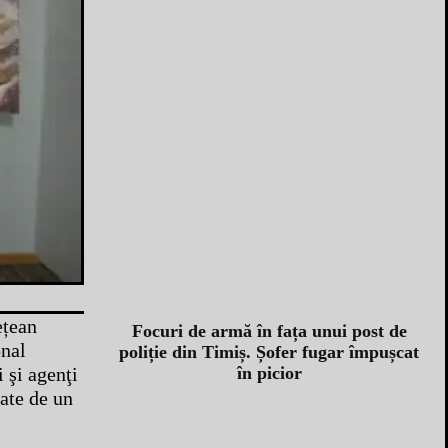
ețean
Focuri de armă în fața unui post de
onal
poliție din Timiș. Șofer fugar împușcat
 şi agenţi
în picior
zate de un