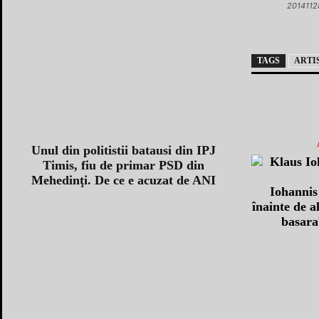
2014112
TAGS
ARTI
Unul din politistii batausi din IPJ
Timis, fiu de primar PSD din
Mehedinţi. De ce e acuzat de ANI
Iohannis
înainte de a
basara