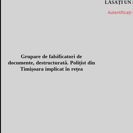
LĂSAȚI UN
Autentificați
Grupare de falsificatori de
documente, destructurată. Polițist din
Timișoara implicat în rețea