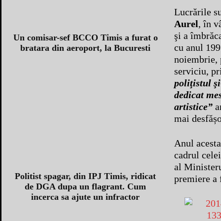
Lucrările s
Aurel
, în 
şi a îmbrăc
Un comisar-sef BCCO Timis a furat o
cu anul 1993
bratara din aeroport, la Bucuresti
noiembrie, p
serviciu, pr
poliţistul 
dedicat mes
artistice”
a
mai desfășo
Anul acesta
cadrul celei
al Ministeru
Politist spagar, din IPJ Timis, ridicat
premiere a f
de DGA dupa un flagrant. Cum
incerca sa ajute un infractor