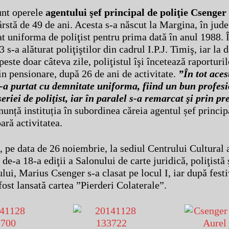
unt operele
agentului şef principal de poliţie Csenge
vârstă de 49 de ani. Acesta s-a născut la Margina, în jude
at uniforma de poliţist pentru prima dată în anul 1988.
 s-a alăturat poliţiştilor din cadrul I.P.J. Timiş, iar la 
este doar câteva zile, poliţistul îşi încetează raporturil
in pensionare, după 26 de ani de activitate.
”În tot aces
şi-a purtat cu demnitate uniforma, fiind un bun profesi
eriei de poliţist, iar în paralel s-a remarcat şi prin p
nunță instituția în subordinea căreia agentul șef principa
ară activitatea.
, pe data de 26 noiembrie, la sediul Centrului Cultural 
 de-a 18-a ediţii a Salonului de carte juridică, poliţistă 
lui, Marius Csenger s-a clasat pe locul I, iar după festi
ost lansată cartea ”Pierderi Colaterale”.