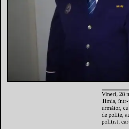
Vineri, 28 
Timiș, într-
următor, cu
de poliţe, a
poliţist, ca