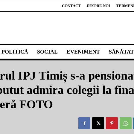
CONTACT
DESPRE NOI
TERMENI 
POLITICĂ
SOCIAL
EVENIMENT
SĂNĂTAT
drul IPJ Timiș s-a pensiona
putut admira colegii la fina
ieră FOTO