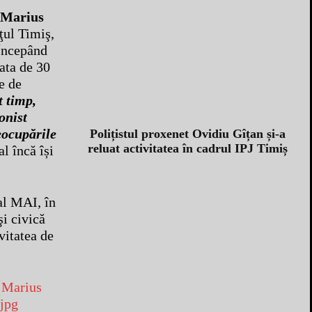
r Marius
ţul Timiş,
 Începând
data de 30
e de
t timp,
onist
reocupările
Polițistul proxenet Ovidiu Gîțan și-a
reluat activitatea în cadrul IPJ Timiș
l încă își
al MAI, în
şi civică
vitatea de