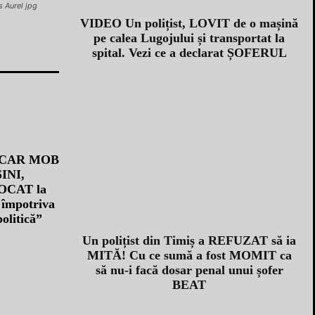
 Aurel jpg
VIDEO Un polițist, LOVIT de o mașină
pe calea Lugojului și transportat la
spital. Vezi ce a declarat ȘOFERUL
ȘINI,
OCAT la
 împotriva
politică”
Un polițist din Timiș a REFUZAT să ia
MITĂ! Cu ce sumă a fost MOMIT ca
să nu-i facă dosar penal unui șofer
BEAT