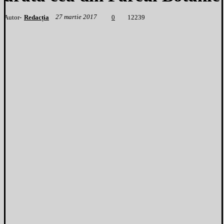
27 martie 2017
Autor-
Redacția
1
2239
0