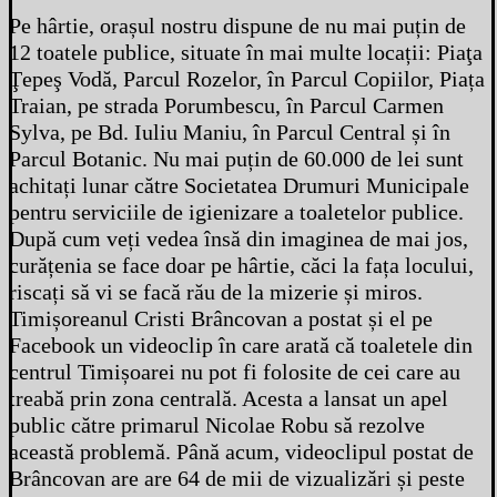
Pe hârtie, orașul nostru dispune de nu mai puțin de
12 toatele publice, situate în mai multe locații: Piaţa
Ţepeş Vodă, Parcul Rozelor, în Parcul Copiilor, Piața
Traian, pe strada Porumbescu, în Parcul Carmen
Sylva, pe Bd. Iuliu Maniu, în Parcul Central și în
Parcul Botanic. Nu mai puțin de 60.000 de lei sunt
achitați lunar către Societatea Drumuri Municipale
pentru serviciile de igienizare a toaletelor publice.
După cum veți vedea însă din imaginea de mai jos,
curățenia se face doar pe hârtie, căci la fața locului,
riscați să vi se facă rău de la mizerie și miros.
Timișoreanul Cristi Brâncovan a postat și el pe
Facebook un videoclip în care arată că toaletele din
centrul Timișoarei nu pot fi folosite de cei care au
treabă prin zona centrală. Acesta a lansat un apel
public către primarul Nicolae Robu să rezolve
această problemă. Până acum, videoclipul postat de
Brâncovan are are 64 de mii de vizualizări și peste