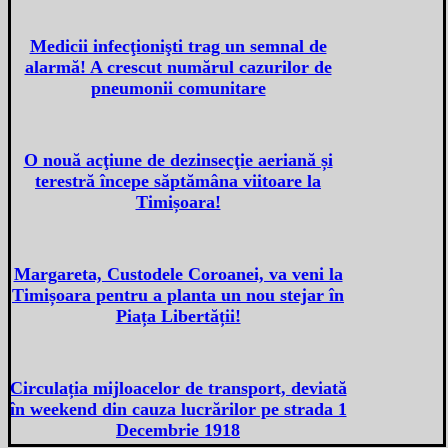
Medicii infecţionişti trag un semnal de
alarmă! A crescut numărul cazurilor de
pneumonii comunitare
O nouă acţiune de dezinsecţie aeriană și
terestră începe săptămâna viitoare la
Timișoara!
Margareta, Custodele Coroanei, va veni la
Timișoara pentru a planta un nou stejar în
Piața Libertății!
Circulația mijloacelor de transport, deviată
în weekend din cauza lucrărilor pe strada 1
Decembrie 1918