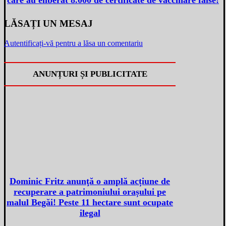
care au eliberat 8.000 de certificate de vaccinare false!
LĂSAȚI UN MESAJ
Autentificați-vă pentru a lăsa un comentariu
ANUNȚURI ȘI PUBLICITATE
Dominic Fritz anunţă o amplă acțiune de
recuperare a patrimoniului orașului pe
malul Begăi! Peste 11 hectare sunt ocupate
ilegal