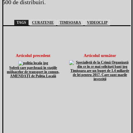
500 de distribuiri.
TAGS
CURATENIE
TIMISOARA
VIDEOCLIP
Articolul precedent
Articolul următor
Şoferii care parchează în staţiile
Timişoara are un buget de 1.4 miliarde
mijloacelor de transport în comun,
de lei pentru 2017. Care sunt marile
AMENDAŢI de Poliţia Locală
investiţii