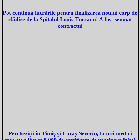
Pot continua lucrările pentru finalizarea noului corp de
clădire de la Spitalul Louis Ţurcanu! A fost semnat
contractul
Percheziţii în Timiş şi Caraş-Severin, la trei medici