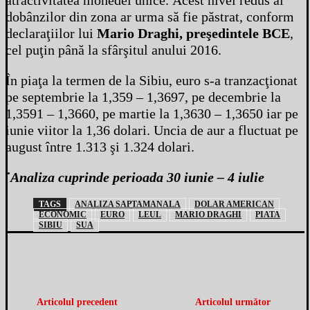
atractivitatea monedei unice. Acest nivel redus al
dobânzilor din zona ar urma să fie păstrat, conform
declaraţiilor lui
Mario Draghi, preşedintele BCE
,
cel puţin până la sfârşitul anului 2016.
În piaţa la termen de la Sibiu, euro s-a tranzacţionat
pe septembrie la 1,359 – 1,3697, pe decembrie la
1,3591 – 1,3660, pe martie la 1,3630 – 1,3650 iar pe
iunie viitor la 1,36 dolari. Uncia de aur a fluctuat pe
august între 1.313 şi 1.324 dolari.
˙Analiza cuprinde perioada 30 iunie – 4 iulie
TAGS
ANALIZA SAPTAMANALA
DOLAR AMERICAN
ECONOMIC
EURO
LEUL
MARIO DRAGHI
PIATA
SIBIU
SUA
Articolul precedent
Articolul următor