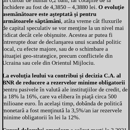
un culoar de numai 0,2 bani, iar cotaţiile de la
închidere au fost de 4,3850 – 4,3880 lei.
O evoluţie
asemănătoare este aşteptată şi pentru
următoarele săptămâni
, atâta vreme cât fluxurile
de capital speculativ se vor menţine la un nivel mai
ridicat decât cele obişnuite. Acestea ar putea fi
întrerupte doar de declanşarea unui scandal politic
local, cu efecte majore, sau de o schimbare a
situaţiei geo-strategice, precum conflictele din
Ucraina sau cele din Orientul Mijlociu.
La evoluţia leului va contribui şi decizia C.A. al
BNR de reducere a rezervelor minime obligatorii
pentru pasivele în valută ale instituţiilor de credit, de
la 18% la 16%, care va elibera în piaţă circa 500
milioane euro. În acelaşi timp, dobânda de politică
monetară a fost menţinută la 3,5%/an iar rezervele
minime obligatorii în lei la 12%.