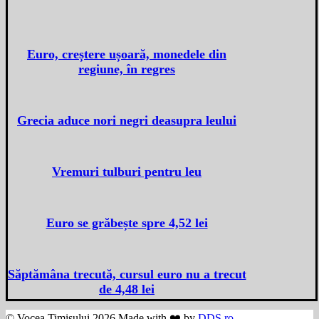
Euro, creștere ușoară, monedele din
regiune, în regres
Grecia aduce nori negri deasupra leului
Vremuri tulburi pentru leu
Euro se grăbește spre 4,52 lei
Săptămâna trecută, cursul euro nu a trecut
de 4,48 lei
© Vocea Timișului 2026 Made with ❤️ by
DDS.ro