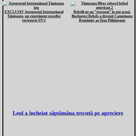
EXCLUSIV Aeroportul Internațional
Rebelii ne-au ”executat” la noi acasă.
Timișoara, un experiment pesedist
Bucharest Rebels a devenit Campioana
(ne)reușit (IV)!
României, pe Dan Păltinișanu
Leul a încheiat săptămâna trecută pe apreciere