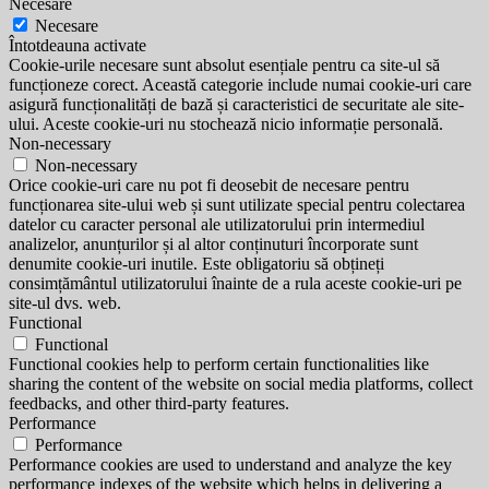
Necesare
Necesare
Întotdeauna activate
Cookie-urile necesare sunt absolut esențiale pentru ca site-ul să
funcționeze corect. Această categorie include numai cookie-uri care
asigură funcționalități de bază și caracteristici de securitate ale site-
ului. Aceste cookie-uri nu stochează nicio informație personală.
Non-necessary
Non-necessary
Orice cookie-uri care nu pot fi deosebit de necesare pentru
funcționarea site-ului web și sunt utilizate special pentru colectarea
datelor cu caracter personal ale utilizatorului prin intermediul
analizelor, anunțurilor și al altor conținuturi încorporate sunt
denumite cookie-uri inutile. Este obligatoriu să obțineți
consimțământul utilizatorului înainte de a rula aceste cookie-uri pe
site-ul dvs. web.
Functional
Functional
Functional cookies help to perform certain functionalities like
sharing the content of the website on social media platforms, collect
feedbacks, and other third-party features.
Performance
Performance
Performance cookies are used to understand and analyze the key
performance indexes of the website which helps in delivering a