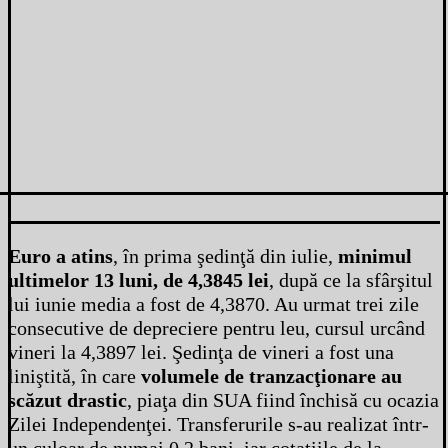
Euro a atins
, în prima şedinţă din iulie,
minimul
ultimelor 13 luni, de 4,3845 lei
, după ce la sfârşitul
lui iunie media a fost de 4,3870. Au urmat trei zile
consecutive de depreciere pentru leu, cursul urcând
vineri la 4,3897 lei. Şedinţa de vineri a fost una
liniştită, în care
volumele de tranzacţionare au
scăzut drastic
, piaţa din SUA fiind închisă cu ocazia
Zilei Independenţei. Transferurile s-au realizat într-