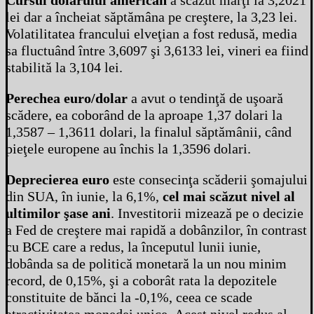
Cursul dolarului american
a scăzut marţi la 3,2021
lei dar a încheiat săptămâna pe creştere, la 3,23 lei.
Volatilitatea francului elveţian a fost redusă, media
sa fluctuând între 3,6097 şi 3,6133 lei, vineri ea fiind
stabilită la 3,104 lei.
Perechea euro/dolar
a avut o tendinţă de uşoară
scădere, ea coborând de la aproape 1,37 dolari la
1,3587 – 1,3611 dolari, la finalul săptămânii, când
pieţele europene au închis la 1,3596 dolari.
Deprecierea euro
este consecinţa scăderii şomajului
din SUA, în iunie, la 6,1%,
cel mai scăzut nivel al
ultimilor şase ani
. Investitorii mizează pe o decizie
a Fed de creştere mai rapidă a dobânzilor, în contrast
cu BCE care a redus, la începutul lunii iunie,
dobânda sa de politică monetară la un nou minim
record, de 0,15%, şi a coborât rata la depozitele
constituite de bănci la -0,1%, ceea ce scade