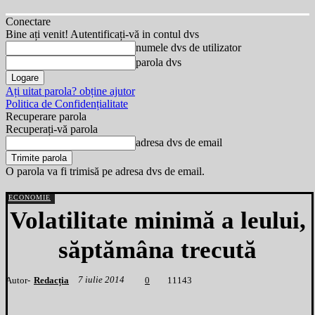
Conectare
Bine ați venit! Autentificați-vă in contul dvs
numele dvs de utilizator
parola dvs
Ați uitat parola? obține ajutor
Politica de Confidențialitate
Recuperare parola
Recuperați-vă parola
adresa dvs de email
O parola va fi trimisă pe adresa dvs de email.
ECONOMIE
Volatilitate minimă a leului,
săptămâna trecută
7 iulie 2014
Autor-
Redacția
1
1143
0