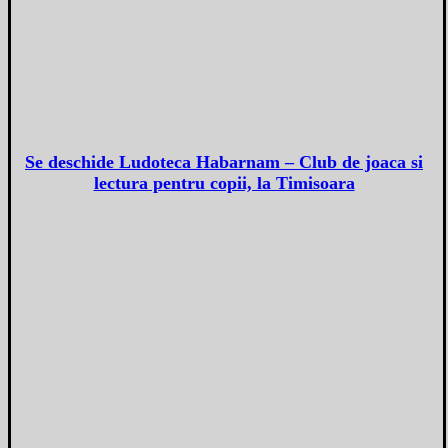
Se deschide Ludoteca Habarnam – Club de joaca si
lectura pentru copii, la Timisoara