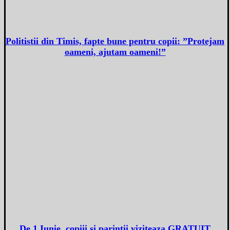
Politistii din Timis, fapte bune pentru copii: ”Protejam
oameni, ajutam oameni!”
De 1 Iunie, copiii si parintii viziteaza GRATUIT