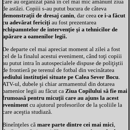
care au organizat până în cel mai mic amănunt ziua
de astăzi. Copiii s-au putut bucura de câteva
demonstraţii de dresaj canin
, dar ceea
ce i-a făcut
cu adevărat fericiţi
au fost prezentarea
echipamntelor de intervenţie şi a tehnicilor de
apărare a oamenilor legii.
De departe cel mai apreciat moment al zilei a fost
cel de la finalul acestui eveniment, când toţi copiii
au putut intra în autospecialele dispuse de poliţiştii
de frontieră pe terenul de fotbal din vecinătatea
sediului instituţiei situate pe Calea Sever Bocu
.
ATV-ul, dubele şi chiar armamentul din dotarea
oamenior legii au făcut ca
Ziua Copilului să fie mai
frumoasă pentru micuţii care au ajuns la acest
eveniment
cu ajutorul profesorilor de la şcoliile la
care aceştia studiază.
Bineînţeles că
mare parte dintre cei mai mici
,