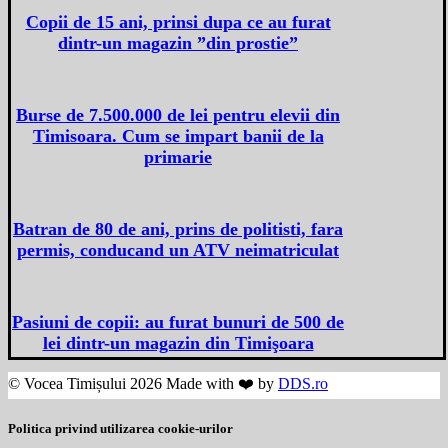
Copii de 15 ani, prinsi dupa ce au furat
dintr-un magazin ”din prostie”
Burse de 7.500.000 de lei pentru elevii din
Timisoara. Cum se impart banii de la
primarie
Batran de 80 de ani, prins de politisti, fara
permis, conducand un ATV neimatriculat
Pasiuni de copii: au furat bunuri de 500 de
lei dintr-un magazin din Timişoara
© Vocea Timișului 2026 Made with ❤️ by
DDS.ro
Politica privind utilizarea cookie-urilor