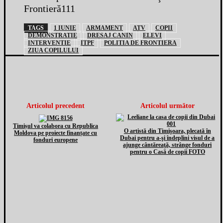
Frontieră111
TAGS
1 IUNIE
ARMAMENT
ATV
COPII
DEMONSTRATIE
DRESAJ CANIN
ELEVI
INTERVENTIE
ITPF
POLITIA DE FRONTIERA
ZIUA COPILULUI
Articolul precedent
Articolul următor
Timișul va colabora cu Republica
O artistă din Timişoara, plecată în
Moldova pe proiecte finanțate cu
Dubai pentru a-şi îndeplini visul de a
fonduri europene
ajunge cântăreaţă, strânge fonduri
pentru o Casă de copii FOTO