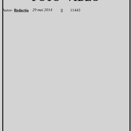
29 mai 2014
Autor-
Redacția
1
1443
0