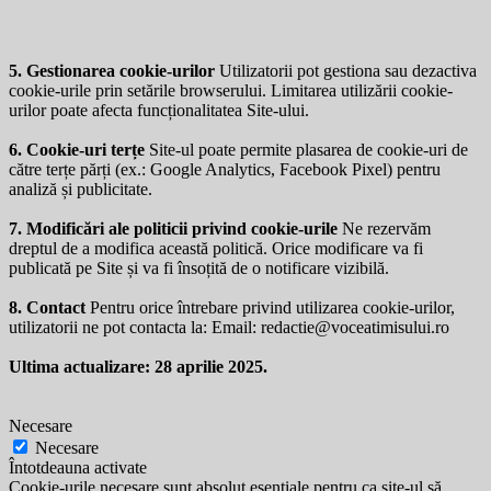
5. Gestionarea cookie-urilor
Utilizatorii pot gestiona sau dezactiva
cookie-urile prin setările browserului. Limitarea utilizării cookie-
urilor poate afecta funcționalitatea Site-ului.
6. Cookie-uri terțe
Site-ul poate permite plasarea de cookie-uri de
către terțe părți (ex.: Google Analytics, Facebook Pixel) pentru
analiză și publicitate.
7. Modificări ale politicii privind cookie-urile
Ne rezervăm
dreptul de a modifica această politică. Orice modificare va fi
publicată pe Site și va fi însoțită de o notificare vizibilă.
8. Contact
Pentru orice întrebare privind utilizarea cookie-urilor,
utilizatorii ne pot contacta la: Email:
redactie@voceatimisului.ro
Ultima actualizare: 28 aprilie 2025.
Necesare
Necesare
Întotdeauna activate
Cookie-urile necesare sunt absolut esențiale pentru ca site-ul să