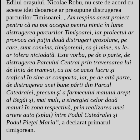
Edilul oraşului, Nicolae Robu, nu este de acord cu
aceste idei deoarece ar presupune distrugerea
parcurilor Timisoarei.
„Am respins acest proiect
pentru că nu pot accepta pentru nimic în lume
distrugerea parcurilor Timişoarei, iar proiectul ar
provoca cel puţin două distrugeri grosolane, pe
care, sunt convins, timişorenii, ca şi mine, nu le-
ar tolera niciodată. Este vorba, pe de o parte, de
distrugerea Parcului Central prin traversarea lui
de linia de tramvai, cu tot ce acest lucru şi
traficul în sine ar comporta, iar, pe de altă parte,
de distrugerea unei bune părti din Parcul
Catedralei, precum şi a farmecului malului drept
al Begăi şi, mai mult, a sinergiei celor două
maluri în zona respectivă, prin realizarea unei
artere auto (splai) între Podul Catedralei şi
Podul Pieţei Maria”,
a declarat primarul
timişorean.