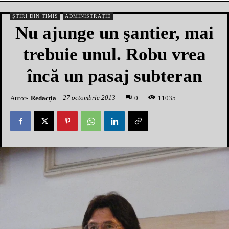
ȘTIRI DIN TIMIȘ
ADMINISTRAȚIE
Nu ajunge un şantier, mai
trebuie unul. Robu vrea
încă un pasaj subteran
27 octombrie 2013
Autor-
Redacția
1
1035
0