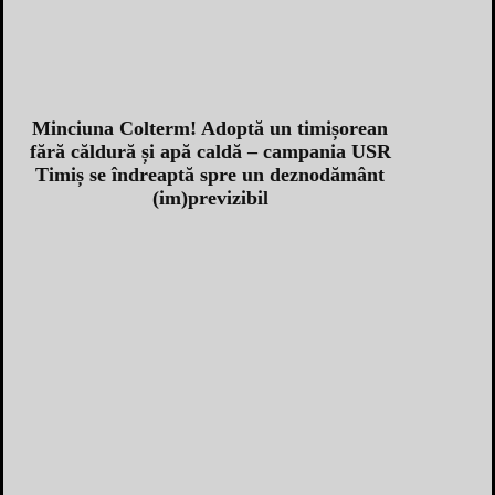
Minciuna Colterm! Adoptă un timișorean
fără căldură și apă caldă – campania USR
Timiș se îndreaptă spre un deznodământ
(im)previzibil