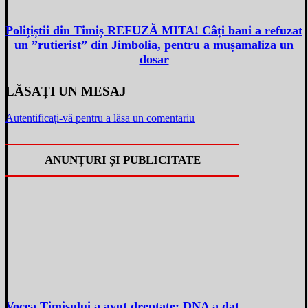
Polițiștii din Timiș REFUZĂ MITA! Câți bani a refuzat
un ”rutierist” din Jimbolia, pentru a mușamaliza un
dosar
LĂSAȚI UN MESAJ
Autentificați-vă pentru a lăsa un comentariu
ANUNȚURI ȘI PUBLICITATE
Vocea Timișului a avut dreptate: DNA a dat