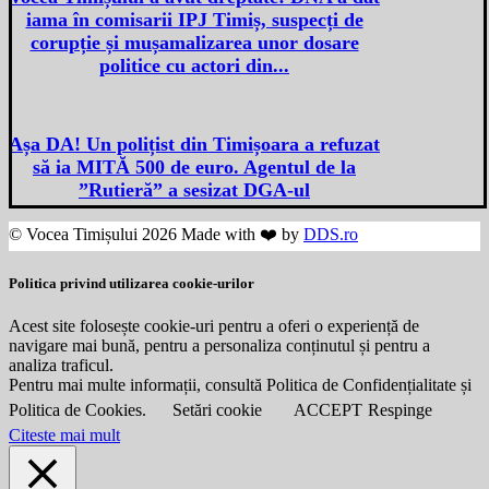
iama în comisarii IPJ Timiș, suspecți de
corupție și mușamalizarea unor dosare
politice cu actori din...
Așa DA! Un polițist din Timișoara a refuzat
să ia MITĂ 500 de euro. Agentul de la
”Rutieră” a sesizat DGA-ul
© Vocea Timișului 2026 Made with ❤️ by
DDS.ro
Politica privind utilizarea cookie-urilor
Acest site folosește cookie-uri pentru a oferi o experiență de
navigare mai bună, pentru a personaliza conținutul și pentru a
analiza traficul.
Pentru mai multe informații, consultă Politica de Confidențialitate și
Politica de Cookies.
Setări cookie
ACCEPT
Respinge
Citeste mai mult