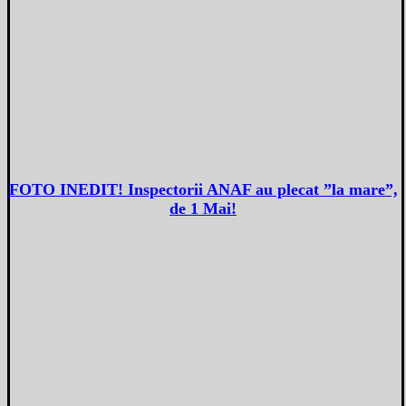
FOTO INEDIT! Inspectorii ANAF au plecat ”la mare”,
de 1 Mai!