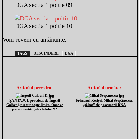
DGA sectia 1 poitie 09
DGA sectia 1 poitie 10
Vom reveni cu amănunte.
TAGS
DESCINDERE
DGA
Articolul precedent
Articolul următor
ŞANTAJUL practicat de Îngerii
Primarul Reșiței, Mihai Stepănescu,
Galbeni, nu cunoaşte limite. Oare ce
„săltat” de procurorii DNA
păzesc instituţiile statului?!?