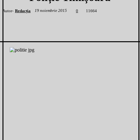
19 noiembrie 2015
Autor-
Redacția
1
1664
0