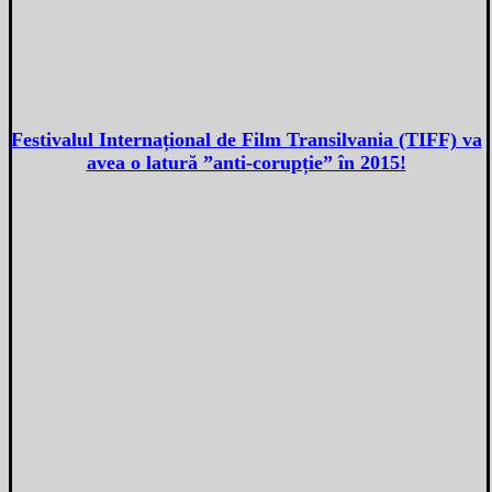
Festivalul Internațional de Film Transilvania (TIFF) va
avea o latură ”anti-corupție” în 2015!