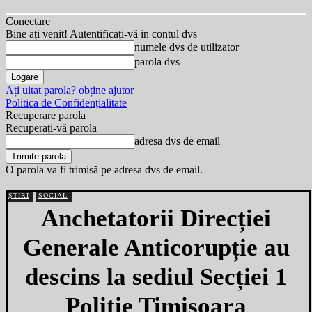
Conectare
Bine ați venit! Autentificați-vă in contul dvs
numele dvs de utilizator
parola dvs
Ați uitat parola? obține ajutor
Politica de Confidențialitate
Recuperare parola
Recuperați-vă parola
adresa dvs de email
O parola va fi trimisă pe adresa dvs de email.
ȘTIRI
SOCIAL
Anchetatorii Direcției
Generale Anticorupție au
descins la sediul Secției 1
Poliție Timișoara