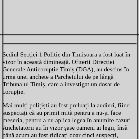
Sediul Secției 1 Poliție din Timișoara a fost luat în
vizor în această dimineață. Ofițerii Direcției
Generale Anticorupție Timiș (DGA), au descins în
urma unei anchete a Parchetului de pe lângă
Tribunalul Timiș, care a investigat un dosar de
corupție.
Mai mulți polițiști au fost preluați la audieri, fiind
suspectați că au primit mită pentru a nu-și face
meseria, pentru a nu aplica legea în anumite cazuri.
Anchetatorii au în vizor șase oameni ai legii, însă
până acum au fost ridicați doar cinci suspecți,