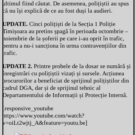
ultimul fiind căutat. De asemenea, polițiștii au spus
că nu își explică de ce au fost duși la audieri.
UPDATE.
Cinci polițiști de la Secția 1 Poliție
Timișoara au pretins șpagă în perioada octombrie –
noiembrie de la șoferii pe care i-au oprit în trafic,
pentru a nu-i sancționa în urma contravențiilor din
trafic.
UPDATE 2.
Printre probele de la dosar se numără și
înregistrări cu polițiștii vizați și sursele. Acțiunea
procurorilor a beneficiat de sprijinul polițiștilor din
cadrul DGA, dar și de sprijinul tehnic al
Departamentului de Informații și Protecție Internă.
[responsive_youtube
https://www.youtube.com/watch?
v=oiLt2wjtj_A&feature=youtu.be]