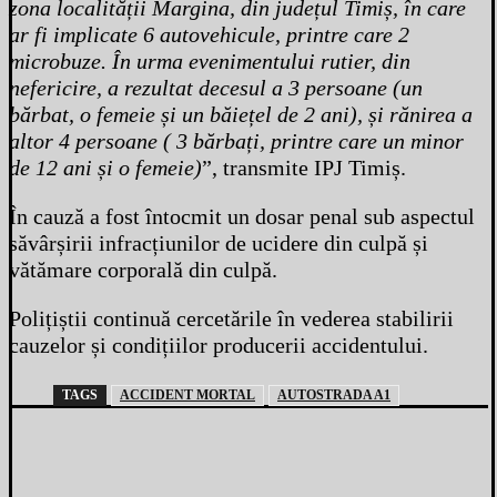
zona localității Margina, din județul Timiș, în care
ar fi implicate 6 autovehicule, printre care 2
microbuze. În urma evenimentului rutier, din
nefericire, a rezultat decesul a 3 persoane (un
bărbat, o femeie și un băiețel de 2 ani), și rănirea a
altor 4 persoane ( 3 bărbați, printre care un minor
de 12 ani și o femeie)
”, transmite IPJ Timiș.
În cauză a fost întocmit un dosar penal sub aspectul
săvârșirii infracțiunilor de ucidere din culpă și
vătămare corporală din culpă.
Polițiștii continuă cercetările în vederea stabilirii
cauzelor și condițiilor producerii accidentului.
TAGS
ACCIDENT MORTAL
AUTOSTRADA A1