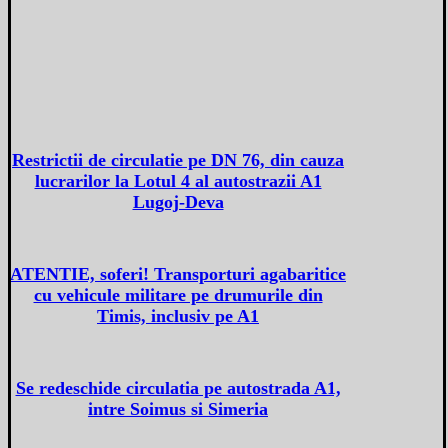
Restrictii de circulatie pe DN 76, din cauza
lucrarilor la Lotul 4 al autostrazii A1
Lugoj-Deva
ATENTIE, soferi! Transporturi agabaritice
cu vehicule militare pe drumurile din
Timis, inclusiv pe A1
Se redeschide circulatia pe autostrada A1,
intre Soimus si Simeria