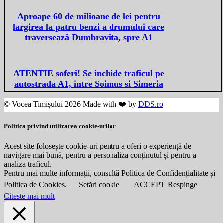
Aproape 60 de milioane de lei pentru
largirea la patru benzi a drumului care
traversează Dumbravita, spre A1
ATENTIE soferi! Se inchide traficul pe
autostrada A1, intre Soimus si Simeria
© Vocea Timișului 2026 Made with ❤️ by
DDS.ro
Politica privind utilizarea cookie-urilor
Acest site folosește cookie-uri pentru a oferi o experiență de
navigare mai bună, pentru a personaliza conținutul și pentru a
analiza traficul.
Pentru mai multe informații, consultă Politica de Confidențialitate și
Politica de Cookies.
Setări cookie
ACCEPT
Respinge
Citeste mai mult