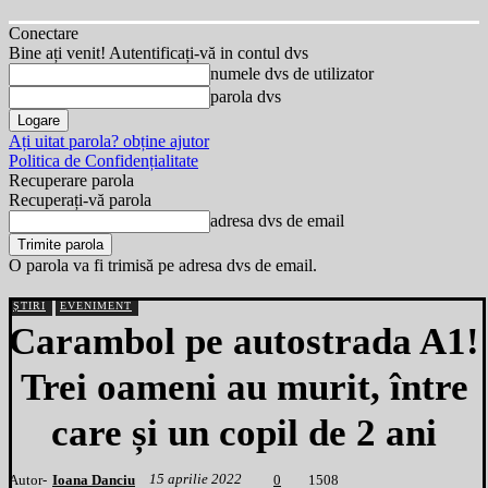
Conectare
Bine ați venit! Autentificați-vă in contul dvs
numele dvs de utilizator
parola dvs
Ați uitat parola? obține ajutor
Politica de Confidențialitate
Recuperare parola
Recuperați-vă parola
adresa dvs de email
O parola va fi trimisă pe adresa dvs de email.
ȘTIRI
EVENIMENT
Carambol pe autostrada A1!
Trei oameni au murit, între
care și un copil de 2 ani
15 aprilie 2022
Autor-
Ioana Danciu
1
508
0