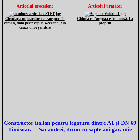
Articolul precedent
Articolul următor
Circulația mijloacelor de transport în
Chimia cu Augusta e frumoasă. La
comun, dată peste cap în weekend, din
propriu
cauza unor șantiere
Constructor italian pentru legatura dintre A1 și DN 69
Timisoara – Sanandrei, drum cu sapte ani garantie