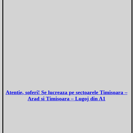
Atentie, soferi! Se lucreaza pe sectoarele Timisoara –
Arad si Timisoara – Lugoj din A1