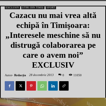
EXCLUSIV
ȘTIRI DIN TIMIȘ
SPORT
Cazacu nu mai vrea altă
echipă în Timişoara:
„Interesele meschine să nu
distrugă colaborarea pe
care o avem noi”
EXCLUSIV
28 decembrie 2013
Autor-
Redacția
1
1050
0