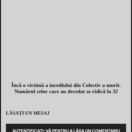
Încă o victimă a incediului din Colectiv a murit.
Numărul celor care au decedat se ridică la 32
LĂSAȚI UN MESAJ
AUTENTIFICAȚI-VĂ PENTRU A LĂSA UN COMENTARIU