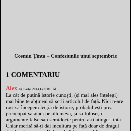
Cosmin Ţînta – Confesiunile unui septembrie
1 COMENTARIU
Alex
14 martie 2014 La 6:06 PM
La cât de puțină istorie cunoști, (și mai ales înțelegi)
mai bine te abțineai să scrii articolul de față. Nici n-are
rost să începem lecția de istorie, probabil ești prea
preocupat să ataci pe altcineva, și să folosești
argumente false sau semidocte pentru a-ți atinge..ținta.
Chiar merită să-ți dai incultura pe față doar de dragul