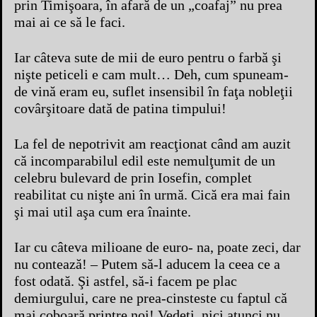
prin Timişoara, în afară de un „coafaj” nu prea
mai ai ce să le faci.
Iar câteva sute de mii de euro pentru o farbă şi
nişte peticeli e cam mult… Deh, cum spuneam-
de vină eram eu, suflet insensibil în faţa nobleţii
covârşitoare dată de patina timpului!
La fel de nepotrivit am reacţionat când am auzit
că incomparabilul edil este nemulţumit de un
celebru bulevard de prin Iosefin, complet
reabilitat cu nişte ani în urmă. Cică era mai fain
şi mai util aşa cum era înainte.
Iar cu câteva milioane de euro- na, poate zeci, dar
nu contează! – Putem să-l aducem la ceea ce a
fost odată. Şi astfel, să-i facem pe plac
demiurgului, care ne prea-cinsteste cu faptul că
mai coboară printre noi! Vedeţi, nici atunci nu