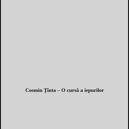
Cosmin Ţînta – O cursă a iepurilor