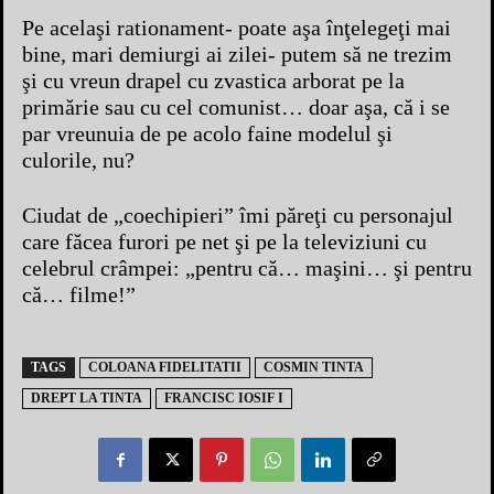
Pe acelaşi rationament- poate aşa înţelegeţi mai
bine, mari demiurgi ai zilei- putem să ne trezim
şi cu vreun drapel cu zvastica arborat pe la
primărie sau cu cel comunist… doar aşa, că i se
par vreunuia de pe acolo faine modelul şi
culorile, nu?
Ciudat de „coechipieri” îmi păreţi cu personajul
care făcea furori pe net şi pe la televiziuni cu
celebrul crâmpei: „pentru că… maşini… şi pentru
că… filme!”
TAGS
COLOANA FIDELITATII
COSMIN TINTA
DREPT LA TINTA
FRANCISC IOSIF I