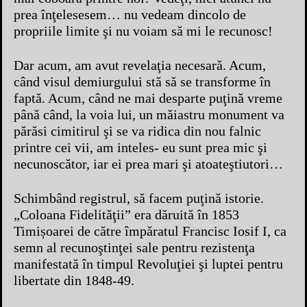
prea înţelesesem… nu vedeam dincolo de
propriile limite şi nu voiam să mi le recunosc!
Dar acum, am avut revelaţia necesară. Acum,
când visul demiurgului stă să se transforme în
faptă. Acum, când ne mai desparte puţină vreme
până când, la voia lui, un măiastru monument va
părăsi cimitirul şi se va ridica din nou falnic
printre cei vii, am inteles- eu sunt prea mic şi
necunoscător, iar ei prea mari şi atoateştiutori…
Schimbând registrul, să facem puţină istorie.
„Coloana Fidelităţii” era dăruită în 1853
Timișoarei de către împăratul Francisc Iosif I, ca
semn al recunoştinţei sale pentru rezistenţa
manifestată în timpul Revoluţiei şi luptei pentru
libertate din 1848-49.