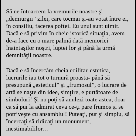
Să ne întoarcem la vremurile noastre şi
„demiurgii” zilei, care tocmai şi-au votat între ei,
în consiliu, facerea poftei. Eu unul sunt uimit.
Dacă e să privim în cheie istorică situaţia, avem
de-a face cu o mare palmă dată memoriei
înaintaşilor noştri, luptei lor şi până la urmă
demnităţii noastre.
Dacă e să încercăm cheia edilitar-estetica,
lucrurile iau tot o turnură proasta- până să
presupună „esteticul” şi „frumosul”, o lucrare de
artă se naşte din idee, simţire, e purtătoare de
simboluri! Şi nu poţi să anulezi toate astea, doar
ca să pui la admirat ceva ce-ţi pare frumos şi se
potriveşte cu ansamblul! Puteaţi, pur şi simplu, să
încercaţi să ridicaţi un monument,
inestimabililor…