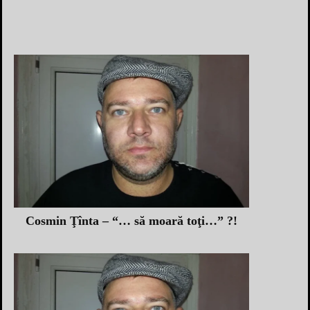
Cosmin Ţînta – “… să moară toţi…” ?!