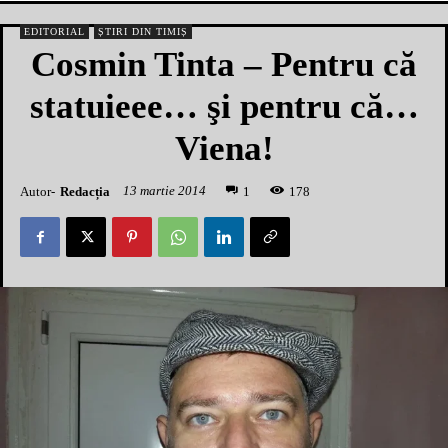
EDITORIAL
ȘTIRI DIN TIMIȘ
Cosmin Tinta – Pentru că
statuieee… şi pentru că…
Viena!
13 martie 2014
Autor-
Redacția
1
78
1