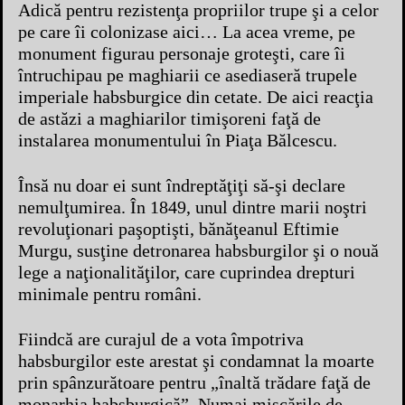
Adică pentru rezistenţa propriilor trupe şi a celor
pe care îi colonizase aici… La acea vreme, pe
monument figurau personaje groteşti, care îi
întruchipau pe maghiarii ce asediaseră trupele
imperiale habsburgice din cetate. De aici reacţia
de astăzi a maghiarilor timişoreni faţă de
instalarea monumentului în Piaţa Bălcescu.
Însă nu doar ei sunt îndreptăţiţi să-şi declare
nemulţumirea. În 1849, unul dintre marii noştri
revoluţionari paşoptişti, bănăţeanul Eftimie
Murgu, susţine detronarea habsburgilor şi o nouă
lege a naţionalităţilor, care cuprindea drepturi
minimale pentru români.
Fiindcă are curajul de a vota împotriva
habsburgilor este arestat şi condamnat la moarte
prin spânzurătoare pentru „înaltă trădare faţă de
monarhia habsburgică”. Numai mişcările de