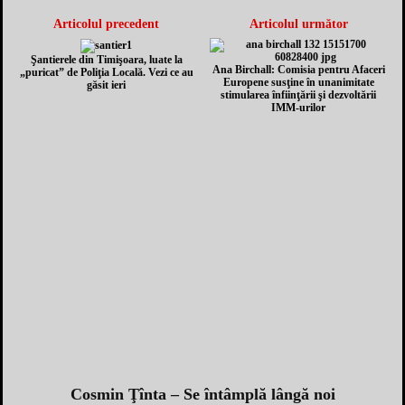
Articolul precedent
Articolul următor
Şantierele din Timişoara, luate la
Ana Birchall: Comisia pentru Afaceri
„puricat” de Poliţia Locală. Vezi ce au
Europene susţine în unanimitate
găsit ieri
stimularea înfiinţării şi dezvoltării
IMM-urilor
Cosmin Ţînta – Se întâmplă lângă noi