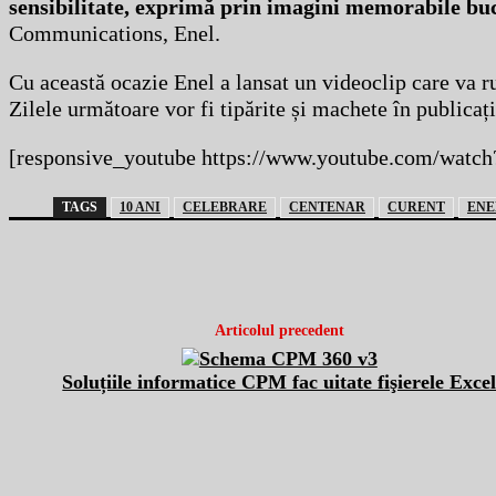
sensibilitate, exprimă prin imagini memorabile bucu
Communications, Enel.
Cu această ocazie Enel a lansat un videoclip care va rul
Zilele următoare vor fi tipărite și machete în publicați
[responsive_youtube https://www.youtube.com/watc
TAGS
10 ANI
CELEBRARE
CENTENAR
CURENT
ENE
Articolul precedent
Soluțiile informatice CPM fac uitate fişierele Exce