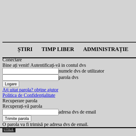
ȘTIRI
TIMP LIBER
ADMINISTRAȚIE
Conectare
Bine ați venit! Autentificați-vă in contul dvs
numele dvs de utilizator
parola dvs
Ați uitat parola? obține ajutor
Politica de Confidențialitate
Recuperare parola
Recuperați-vă parola
adresa dvs de email
O parola va fi trimisă pe adresa dvs de email.
UTILE