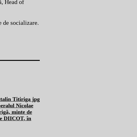
ă, Head of
e de socializare.
beralul Nicolae
rigă, minte de
le DIICOT, în