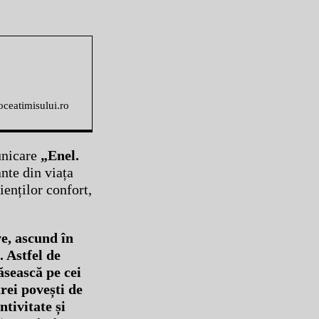
voceatimisului.ro
unicare
„Enel.
nte din viața
ienților confort,
e, ascund în
. Astfel de
ăsească pe cei
rei povești de
tivitate și