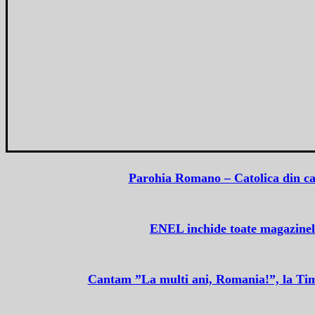
Parohia Romano – Catolica din car
ENEL inchide toate magazinele
Cantam ”La multi ani, Romania!”, la Tim