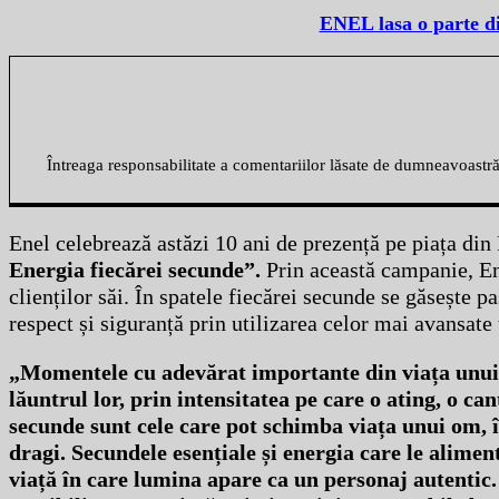
ENEL lasa o parte di
Întreaga responsabilitate a comentariilor lăsate de dumneavoastr
Enel celebrează astăzi 10 ani de prezență pe piața di
Energia fiecărei secunde”.
Prin această campanie, En
clienților săi. În spatele fiecărei secunde se găsește p
respect și siguranță prin utilizarea celor mai avansate
„Momentele cu adevărat importante din viața unui 
lăuntrul lor, prin intensitatea pe care o ating, o ca
secunde sunt cele care pot schimba viața unui om, îi
dragi. Secundele esențiale și energia care le alimen
viață în care lumina apare ca un personaj autentic.