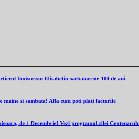
tierul timisorean Elisabetin sarbatoreste 100 de ani
 maine si sambata! Afla cum poti plati facturile
isoara, de 1 Decembrie! Vezi programul zilei Centenarulu