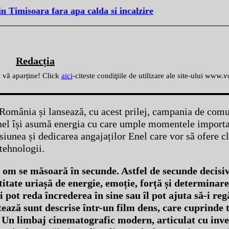
n Timisoara fara apa calda si incalzire
Redacția
ă vă aparține! Click
aici
-citeste condiţiile de utilizare ale site-ului www.
n România și lansează, cu acest prilej, campania de com
el își asumă energia cu care umple momentele importa
asiunea și dedicarea angajaților Enel care vor să ofere cl
 tehnologii.
om se măsoară în secunde. Astfel de secunde decisiv
ntitate uriașă de energie, emoție, forță și determinare
 pot reda încrederea în sine sau îl pot ajuta să-i reg
tează sunt descrise într-un film dens, care cuprinde t
 Un limbaj cinematografic modern, articulat cu inven