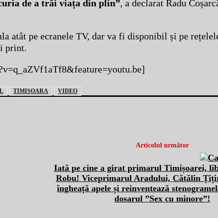
ria de a trăi viața din plin”
, a declarat Radu Coșarc
a atât pe ecranele TV, dar va fi disponibil și pe rețelel
i print.
h?v=q_aZVf1aTf8&feature=youtu.be]
L
TIMISOARA
VIDEO
Articolul următor
l
Iată pe cine a girat primarul Timișoarei, li
Robu! Viceprimarul Aradului, Cătălin Țiți
îngheață apele și reinventează stenograme
dosarul ”Sex cu minore”!