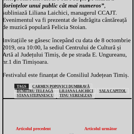
dorințelor unui public cât mai numeros”
,
subliniază Liliana Laichici, managerul CCAJT.
Evenimentul va fi prezentat de îndrăgita cântăreață
de muzică populară Felicia Stoian.
Invitațiile se găsesc începând cu data de 8 octombrie
2019, ora 10:00, la sediul Centrului de Cultură și
Artă al Județului Timiș, de pe strada E. Ungureanu,
nr.1 din Timișoara.
Festivalul este finanțat de Consiliul Județean Timiș.
TAGS
CARMEN POPOVICI DUMBRAVĂ
DUMITRU TELEAGĂ
LILIANA LAICHICI
SALA CAPITOL
STANA STEPANESCU
TINU VERESEZAN
Articolul precedent
Articolul următor