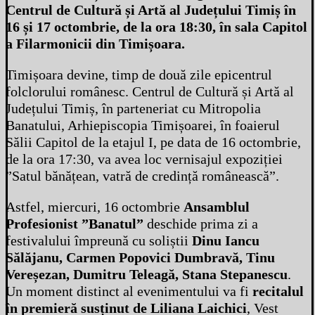
Centrul de Cultură și Artă al Județului Timiș în
16 și 17 octombrie, de la ora 18:30, în sala Capitol
a Filarmonicii din Timișoara.
Timișoara devine, timp de două zile epicentrul
folclorului românesc. Centrul de Cultură și Artă al
Județului Timiș, în parteneriat cu Mitropolia
Banatului, Arhiepiscopia Timișoarei, în foaierul
Sălii Capitol de la etajul I, pe data de 16 octombrie,
de la ora 17:30, va avea loc vernisajul expoziției
”Satul bănățean, vatră de credință românească”.
Astfel, miercuri, 16 octombrie
Ansamblul
Profesionist ”Banatul”
deschide prima zi a
festivalului împreună cu soliștii
Dinu Iancu
Sălăjanu, Carmen Popovici Dumbravă, Tinu
Vereșezan, Dumitru Teleagă, Stana Stepanescu
.
Un moment distinct al evenimentului va fi
recitalul
în premieră susținut de Liliana Laichici
, Vest