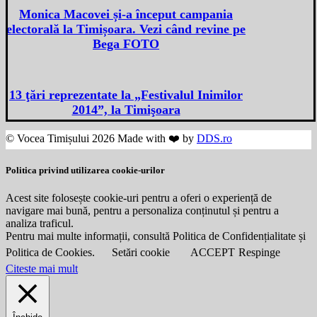
Monica Macovei și-a început campania
electorală la Timișoara. Vezi când revine pe
Bega FOTO
13 ţări reprezentate la „Festivalul Inimilor
2014”, la Timişoara
© Vocea Timișului 2026 Made with ❤️ by
DDS.ro
Politica privind utilizarea cookie-urilor
Acest site folosește cookie-uri pentru a oferi o experiență de
navigare mai bună, pentru a personaliza conținutul și pentru a
analiza traficul.
Pentru mai multe informații, consultă Politica de Confidențialitate și
Politica de Cookies.
Setări cookie
ACCEPT
Respinge
Citeste mai mult