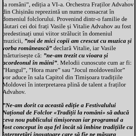
la români”, ediția a VI-a. Orchestra Fraților Advahov
din Chișinău reprezintă un nume consacrat în
domeniul folclorului. Provenind dintr-o familie de
lăutari cei doi frați Vasile și Vitalie Advahov au fost
predestinați unui viitor strălucit în domeniul
muzicii,
”noi de mici copii am crescut cu muzica și
vorba românească”
declară Vitalie, iar Vasile
mărturisește că:
”ne-am trezit cu vioara și
acordeonul în mâini”
. Melodii cunoscute cum ar fi:
”Hangul”, ”Hora mare” sau ”Jocul moldovenilor”
vor aduce în sala Capitol din Timișoara tradițiile
Moldovei în interpretarea plină de talent a fraților
Advahov.
”Ne-am dorit ca această ediție a Festivalului
Național de Folclor «Tradiții la români» să aducă
ceva nou publicului timișorean iar programul a
fost conceput în așa fel încât să îmbine tradițiile cu
interpretări inovatoare care să fie pe măsura