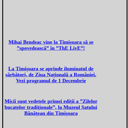
Mihai Bendeac vine la Timișoara să se
”spovedească” în ”ThE LivE”!
La Timișoara se aprinde iluminatul de
sărbători, de Ziua Națională a României.
Vezi programul de 1 Decembrie
Micii sunt vedetele primei ediții a ”Zilelor
bucatelor tradiţionale”, la Muzeul Satului
Bănățean din Timișoara