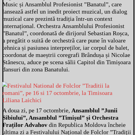
Music și Ansamblul Profesionist ”Banatul”, care
lansează astfel un inedit proiect muzical, un dialog
muzical care prezintă tradiția într-un context
internațional. Orchestra Ansamblului Profesionist
”Banatul”, coordonată de dirijorul Sebastian Roșca,
a pregătit o suită de orchestră care pune în valoare
tehnica și pasiunea interpreților, iar corpul de balet,
coordonat de maeștrii coregrafi Brândușa și Nicolae
Stănescu, aduce pe scena sălii Capitol din Timișoara
dansuri din zona Banatului.
Liliana Laichici
A doua zi, pe 17 octombrie,
Ansamblul ”Junii
Sibiului”, Ansamblul ”Timișul” și Orchestra
Fraților Advahov
din Republica Moldova încheie
ultima zi a Festivalului Național de Folclor ”Tradiții