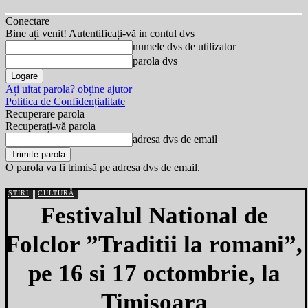
Conectare
Bine ați venit! Autentificați-vă in contul dvs
numele dvs de utilizator
parola dvs
Ați uitat parola? obține ajutor
Politica de Confidențialitate
Recuperare parola
Recuperați-vă parola
adresa dvs de email
O parola va fi trimisă pe adresa dvs de email.
ȘTIRI
CULTURĂ
Festivalul National de
Folclor ”Traditii la romani”,
pe 16 si 17 octombrie, la
Timisoara