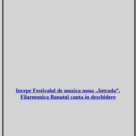
Incepe Festivalul de muzica noua „Intrada”.
Filarmonica Banatul canta in deschidere