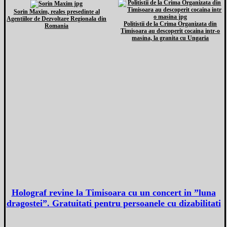
Sorin Maxim, reales presedinte al
Agentiilor de Dezvoltare Regionala din
Politistii de la Crima Organizata din
Romania
Timisoara au descoperit cocaina intr-o
masina, la granita cu Ungaria
Holograf revine la Timisoara cu un concert in ”luna
dragostei”. Gratuitati pentru persoanele cu dizabilitati