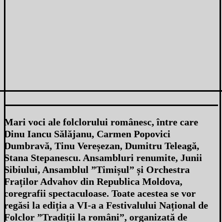
Mari voci ale folclorului românesc, între care
Dinu Iancu Sălăjanu, Carmen Popovici
Dumbravă, Tinu Vereșezan, Dumitru Teleagă,
Stana Stepanescu. Ansambluri renumite, Junii
Sibiului, Ansamblul ”Timișul” și Orchestra
Fraților Advahov din Republica Moldova,
coregrafii spectaculoase. Toate acestea se vor
regăsi la ediția a VI-a a Festivalului Național de
Folclor ”Tradiții la români”, organizată de