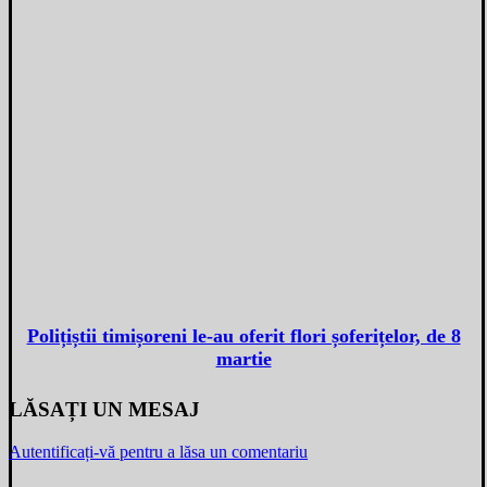
Polițiștii timișoreni le-au oferit flori șoferițelor, de 8
martie
LĂSAȚI UN MESAJ
Autentificați-vă pentru a lăsa un comentariu