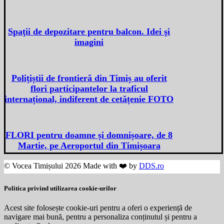
Spaţii de depozitare pentru balcon. Idei şi
imagini
Polițiștii de frontieră din Timiș au oferit
flori participantelor la traficul
internațional, indiferent de cetățenie FOTO
FLORI pentru doamne și domnișoare, de 8
Martie, pe Aeroportul din Timișoara
© Vocea Timișului 2026 Made with ❤️ by
DDS.ro
Politica privind utilizarea cookie-urilor
Acest site folosește cookie-uri pentru a oferi o experiență de
navigare mai bună, pentru a personaliza conținutul și pentru a