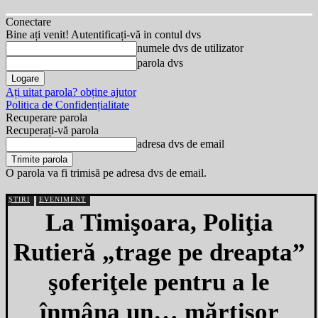
Conectare
Bine ați venit! Autentificați-vă in contul dvs
numele dvs de utilizator
parola dvs
Ați uitat parola? obține ajutor
Politica de Confidențialitate
Recuperare parola
Recuperați-vă parola
adresa dvs de email
O parola va fi trimisă pe adresa dvs de email.
ȘTIRI
EVENIMENT
La Timişoara, Poliţia
Rutieră „trage pe dreapta”
şoferiţele pentru a le
înmâna un… mărţişor