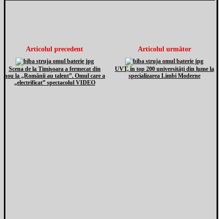
Articolul precedent
Articolul următor
Scena de la Timişoara a fermecat din
UVT, în top 200 universități din lume la
nou la „Românii au talent”. Omul care a
specializarea Limbi Moderne
„electrificat” spectacolul VIDEO