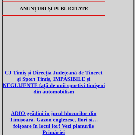
ANUNȚURI ȘI PUBLICITATE
CJ Timiș și Direcția Județeană de Tineret
și Sport Timiș, IMPASIBILE și
NEGLIJENTE față de unii sportivi timișeni
din automobilism
ADIO grădini în jurul blocurilor din
Timișoara. Gazon englezesc, flori și…
foișoare în locul lor! Vezi planurile
Primăriei