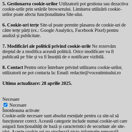
5. Gestionarea cookie-urilor
Utilizatorii pot gestiona sau dezactiva
cookie-urile prin setările browserului. Limitarea utilizării cookie-
urilor poate afecta funcționalitatea Site-ului.
6. Cookie-uri terțe
Site-ul poate permite plasarea de cookie-uri de
către terțe părți (ex.: Google Analytics, Facebook Pixel) pentru
analiză și publicitate.
7. Modificări ale politicii privind cookie-urile
Ne rezervăm
dreptul de a modifica această politică. Orice modificare va fi
publicată pe Site și va fi însoțită de o notificare vizibilă.
8. Contact
Pentru orice întrebare privind utilizarea cookie-urilor,
utilizatorii ne pot contacta la: Email:
redactie@voceatimisului.ro
Ultima actualizare: 28 aprilie 2025.
Necesare
Necesare
Întotdeauna activate
Cookie-urile necesare sunt absolut esențiale pentru ca site-ul să
funcționeze corect. Această categorie include numai cookie-uri care
asigură funcționalități de bază și caracteristici de securitate ale site-
ului. Aceste cookie-uri nu stochează nicio informație personală.