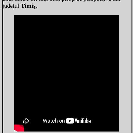
judeţul
Timiş
.