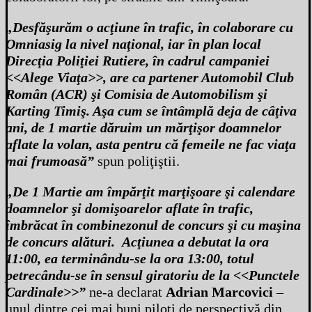
„Desfăşurăm o acţiune în trafic, în colaborare cu
Omniasig la nivel naţional, iar în plan local
Direcţia Poliţiei Rutiere, în cadrul campaniei
<<Alege Viaţa>>, are ca partener Automobil Club
Român (ACR) şi Comisia de Automobilism şi
Karting Timiş. Aşa cum se întâmplă deja de câţiva
ani, de 1 martie dăruim un mărţişor doamnelor
aflate la volan, asta pentru că femeile ne fac viaţa
mai frumoasă”
spun poliţiştii.
„De 1 Martie am împărţit marţişoare şi calendare
doamnelor şi domişoarelor aflate în trafic,
îmbrăcat în combinezonul de concurs şi cu maşina
de concurs alături. Acţiunea a debutat la ora
11:00, ea terminându-se la ora 13:00, totul
petrecându-se în sensul giratoriu de la <<Punctele
Cardinale>>”
ne-a declarat
Adrian Marcovici
–
unul dintre cei mai buni piloţi de perspectivă din