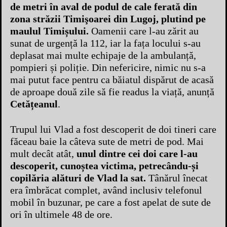
de metri în aval de podul de cale ferată din
zona străzii Timişoarei din Lugoj, plutind pe
maulul Timișului.
Oamenii care l-au zărit au
sunat de urgență la 112, iar la fața locului s-au
deplasat mai multe echipaje de la ambulanță,
pompieri și poliție. Din nefericire, nimic nu s-a
mai putut face pentru ca băiatul dispărut de acasă
de aproape două zile să fie readus la viață, anunță
Cetățeanul
.
Trupul lui Vlad a fost descoperit de doi tineri care
făceau baie la câteva sute de metri de pod. Mai
mult decât atât,
unul dintre cei doi care l-au
descoperit, cunoștea victima, petrecându-și
copilăria alături de Vlad la sat.
Tânărul înecat
era îmbrăcat complet, având inclusiv telefonul
mobil în buzunar, pe care a fost apelat de sute de
ori în ultimele 48 de ore.