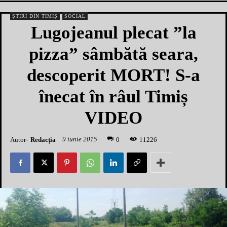
ȘTIRI DIN TIMIȘ
SOCIAL
Lugojeanul plecat ”la
pizza” sâmbătă seara,
descoperit MORT! S-a
înecat în râul Timiș
VIDEO
9 iunie 2015
Autor-
Redacția
1
1226
0