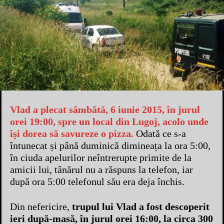
Vlad a plecat sâmbătă, 6 iunie 2015, în jurul
orei 19:00, spre un local din Lugoj, acolo unde
își dorea să savureze o pizza.
Odată ce s-a
întunecat și până duminică dimineața la ora 5:00,
în ciuda apelurilor neîntrerupte primite de la
amicii lui, tânărul nu a răspuns la telefon, iar
după ora 5:00 telefonul său era deja închis.
Din nefericire,
trupul lui Vlad a fost descoperit
ieri după-masă, în jurul orei 16:00, la circa 300