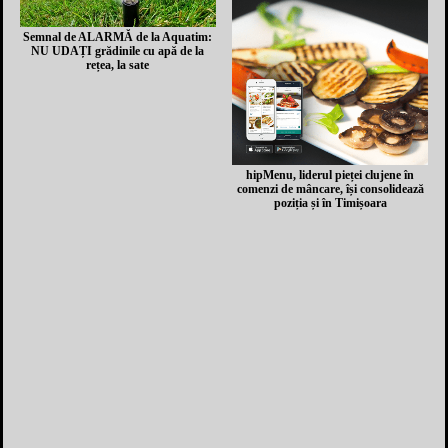
Semnal de ALARMĂ de la Aquatim:
NU UDAȚI grădinile cu apă de la
rețea, la sate
hipMenu, liderul pieței clujene în
comenzi de mâncare, își consolidează
poziția și în Timișoara