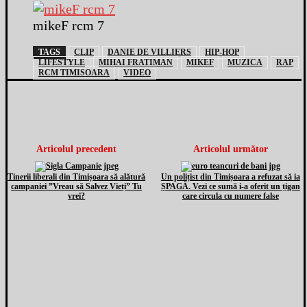
mikeF rcm 7
TAGS
CLIP
DANIE DE VILLIERS
HIP-HOP
LIFESTYLE
MIHAI FRATIMAN
MIKEF
MUZICA
RAP
RCM TIMISOARA
VIDEO
Articolul precedent
Articolul următor
Tinerii liberali din Timișoara să alătură
Un polițist din Timișoara a refuzat să ia
campaniei ”Vreau să Salvez Vieți” Tu
ȘPAGĂ. Vezi ce sumă i-a oferit un țigan
vrei?
care circula cu numere false