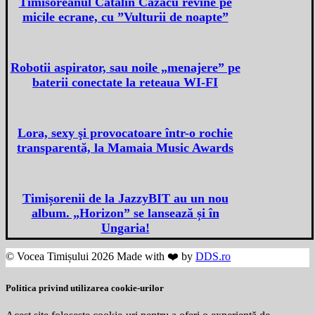
Timisoreanul Catalin Cazacu revine pe
micile ecrane, cu ”Vulturii de noapte”
Robotii aspirator, sau noile „menajere” pe
baterii conectate la reteaua WI-FI
Lora, sexy şi provocatoare într-o rochie
transparentă, la Mamaia Music Awards
Timișorenii de la JazzyBIT au un nou
album. „Horizon” se lansează și în
Ungaria!
© Vocea Timișului 2026 Made with ❤️ by
DDS.ro
Politica privind utilizarea cookie-urilor