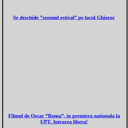
Se deschide ”sezonul estival” pe lacul Ghioroc
Filmul de Oscar ”Roma”, in premiera nationala la
UPT. Intrarea libera!