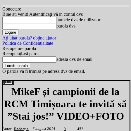
Conectare
Bine ați venit! Autentificați-vă in contul dvs
numele dvs de utilizator
parola dvs
Ați uitat parola? obține ajutor
Politica de Confidențialitate
Recuperare parola
Recuperați-vă parola
adresa dvs de email
O parola va fi trimisă pe adresa dvs de email.
ȘTIRI
MikeF și campionii de la
RCM Timișoara te invită să
”Stai jos!” VIDEO+FOTO
7 august 2014
Autor-
Redacția
1
1452
0