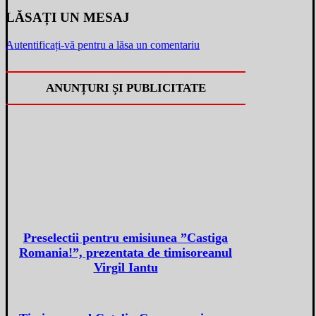
LĂSAȚI UN MESAJ
Autentificați-vă pentru a lăsa un comentariu
ANUNȚURI ȘI PUBLICITATE
Preselectii pentru emisiunea ”Castiga
Romania!”, prezentata de timisoreanul
Virgil Iantu