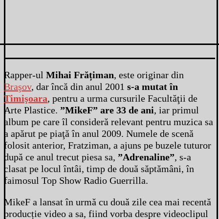
Rapper-ul
Mihai Frățiman
, este originar din
Braşov
, dar încă din anul 2001
s-a mutat în
Timişoara
, pentru a urma cursurile Facultăţii de
Arte Plastice.
”MikeF” are 33 de ani
, iar primul
album pe care îl consideră relevant pentru muzica sa
a apărut pe piaţă în anul 2009. Numele de scenă
folosit anterior, Fratziman, a ajuns pe buzele tuturor
după ce anul trecut piesa sa,
”Adrenaline”
, s-a
clasat pe locul întâi, timp de două săptămâni, în
faimosul Top Show Radio Guerrilla.
MikeF a lansat în urmă cu două zile cea mai recentă
producție video a sa, fiind vorba despre videoclipul