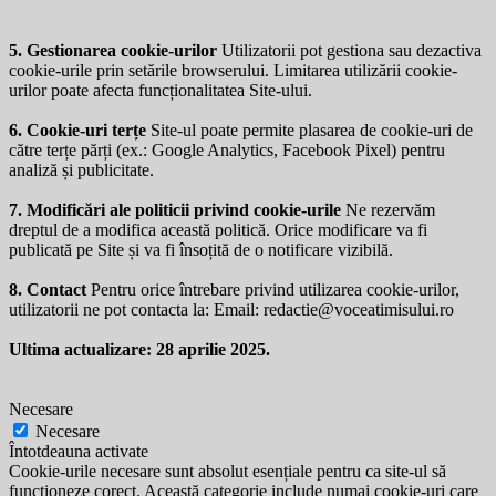
5. Gestionarea cookie-urilor
Utilizatorii pot gestiona sau dezactiva
cookie-urile prin setările browserului. Limitarea utilizării cookie-
urilor poate afecta funcționalitatea Site-ului.
6. Cookie-uri terțe
Site-ul poate permite plasarea de cookie-uri de
către terțe părți (ex.: Google Analytics, Facebook Pixel) pentru
analiză și publicitate.
7. Modificări ale politicii privind cookie-urile
Ne rezervăm
dreptul de a modifica această politică. Orice modificare va fi
publicată pe Site și va fi însoțită de o notificare vizibilă.
8. Contact
Pentru orice întrebare privind utilizarea cookie-urilor,
utilizatorii ne pot contacta la: Email:
redactie@voceatimisului.ro
Ultima actualizare: 28 aprilie 2025.
Necesare
Necesare
Întotdeauna activate
Cookie-urile necesare sunt absolut esențiale pentru ca site-ul să
funcționeze corect. Această categorie include numai cookie-uri care