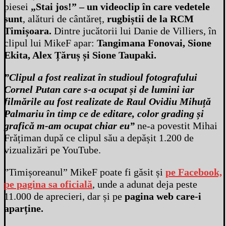
piesei
„Stai jos!” – un videoclip în care vedetele
sunt
, alături de cântăreț,
rugbiștii de la RCM
Timișoara.
Dintre jucătorii lui Danie de Villiers, în
clipul lui MikeF apar:
Tangimana Fonovai, Sione
Ekita, Alex Țăruș și Sione Taupaki.
”Clipul a fost realizat în studioul fotografului
Cornel Putan care s-a ocupat și de lumini iar
filmările au fost realizate de Raul Ovidiu Mihuță
Palmariu în timp ce de editare, color grading și
grafică m-am ocupat chiar eu”
ne-a povestit Mihai
Frățiman după ce clipul său a depășit 1.200 de
vizualizări pe YouTube.
”Timișoreanul” MikeF poate fi găsit și
pe Facebook,
pe pagina sa oficială
, unde a adunat deja peste
11.000 de aprecieri, dar și pe
pagina web care-i
aparține.