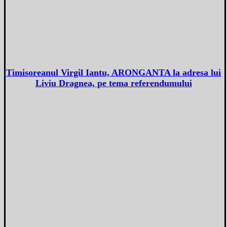
Timisoreanul Virgil Iantu, ARONGANTA la adresa lui
Liviu Dragnea, pe tema referendumului