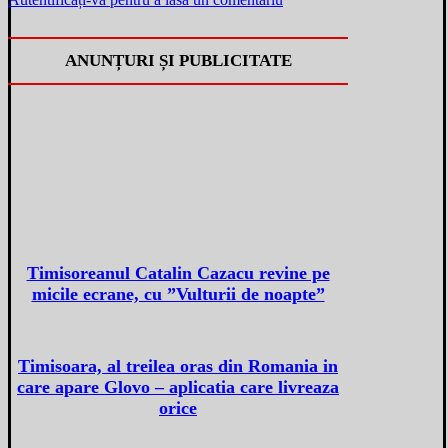
ANUNȚURI ȘI PUBLICITATE
Timisoreanul Catalin Cazacu revine pe
micile ecrane, cu ”Vulturii de noapte”
Timisoara, al treilea oras din Romania in
care apare Glovo – aplicatia care livreaza
orice