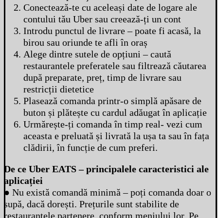
Conectează-te cu aceleași date de logare ale
contului tău Uber sau creează-ți un cont
Introdu punctul de livrare – poate fi acasă, la
birou sau oriunde te afli în oraș
Alege dintre sutele de opțiuni – caută
restaurantele preferatele sau filtrează căutarea
după preparate, preț, timp de livrare sau
restricții dietetice
Plasează comanda printr-o simplă apăsare de
buton și plătește cu cardul adăugat în aplicație
Urmărește-ți comanda în timp real- vezi cum
aceasta e preluată și livrată la ușa ta sau în fața
clădirii, în funcție de cum preferi.
De ce Uber EATS – principalele caracteristici ale
aplicației
● Nu există comandă minimă – poți comanda doar o
supă, dacă dorești. Prețurile sunt stabilite de
restaurantele partenere, conform meniului lor. Pe