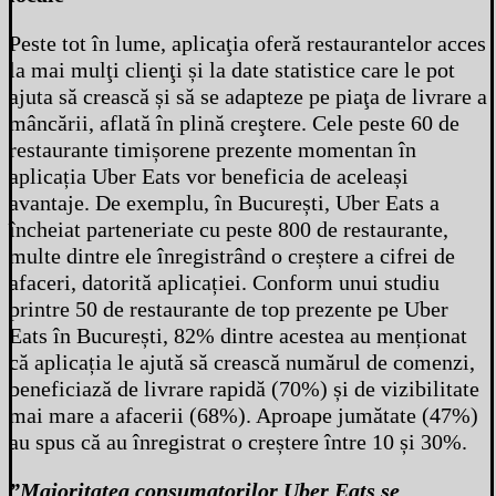
Peste tot în lume, aplicaţia oferă restaurantelor acces
la mai mulţi clienţi și la date statistice care le pot
ajuta să crească și să se adapteze pe piaţa de livrare a
mâncării, aflată în plină creştere. Cele peste 60 de
restaurante timișorene prezente momentan în
aplicația Uber Eats vor beneficia de aceleași
avantaje. De exemplu, în București, Uber Eats a
încheiat parteneriate cu peste 800 de restaurante,
multe dintre ele înregistrând o creștere a cifrei de
afaceri, datorită aplicației. Conform unui studiu
printre 50 de restaurante de top prezente pe Uber
Eats în București, 82% dintre acestea au menționat
că aplicația le ajută să crească numărul de comenzi,
beneficiază de livrare rapidă (70%) și de vizibilitate
mai mare a afacerii (68%). Aproape jumătate (47%)
au spus că au înregistrat o creștere între 10 și 30%.
”Majoritatea consumatorilor Uber Eats se