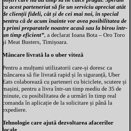
ca acest parteneriat să fie un serviciu apreciat atât
de clienții fideli, cât și de cei mai noi, în special
pentru că de acum înainte vor avea posibilitatea de
a primi preparatele noastre acasă sau la birou într-
un timp eficient”
, a declarat Ioana Bota – Oro Toro
și Meat Busters, Timișoara.
Mâncare livrată la o uber viteză
Pentru a mulțumi utilizatorii care-și doresc ca
mâncarea să fie livrată rapid și în siguranță, Uber
Eats colaborează cu parteneri cu biciclete, scutere și
mașini, pentru a livra într-un timp mediu de 35 de
minute, cu posibilitatea de a urmări în timp real
comanda în aplicație de la solicitare și până la
expediere.
Tehnologie care ajută dezvoltarea afacerilor
locale