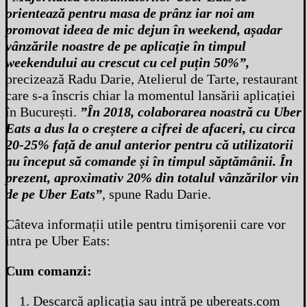
orientează pentru masa de prânz iar noi am
promovat ideea de mic dejun în weekend, așadar
vânzările noastre de pe aplicație în timpul
weekendului au crescut cu cel puțin 50%”,
precizează Radu Darie, Atelierul de Tarte, restaurant
care s-a înscris chiar la momentul lansării aplicației
în București.
”În 2018, colaborarea noastră cu Uber
Eats a dus la o creștere a cifrei de afaceri, cu circa
20-25% față de anul anterior pentru că utilizatorii
au început să comande și în timpul săptămânii. În
prezent, aproximativ 20% din totalul vânzărilor vin
de pe Uber Eats”
, spune Radu Darie.
Câteva informații utile pentru timișorenii care vor
intra pe Uber Eats:
Cum comanzi:
Descarcă aplicaţia sau intră pe ubereats.com