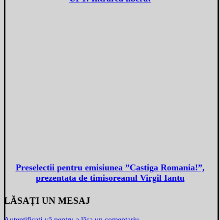
Preselectii pentru emisiunea ”Castiga Romania!”,
prezentata de timisoreanul Virgil Iantu
LĂSAȚI UN MESAJ
Autentificați-vă pentru a lăsa un comentariu