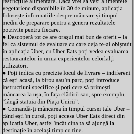
restricțiile alimentare. Dacă vrei să vezi alimentele
vegetariene disponibile în 30 de minute, aplicația
folosește informațiile despre mâncare și timpul
mediu de preparare pentru a genera rezultatele
potrivite pentru fiecare.
● Descoperă tot ce are orașul mai bun de oferit – la
fel ca sistemul de evaluare cu care deja te-ai obișnuit
în aplicația Uber, cu Uber Eats poți vedea evaluarea
restaurantelor în urma experiențelor celorlalți
utilizatori.
● Poți indica cu precizie locul de livrare – indiferent
că ești acasă, la birou sau în parc, poți introduce
instrucțiuni specifice și poți cere să primești
mâncarea la ușa, în fața clădirii sau, spre exemplu,
“lângă statuia din Piața Unirii”.
● Comandă-ți mâncarea în timpul cursei tale Uber –
când ești în cursă, poți accesa Uber Eats direct din
aplicația Uber, astfel încât cina ta să ajungă la
destinație în același timp cu tine.