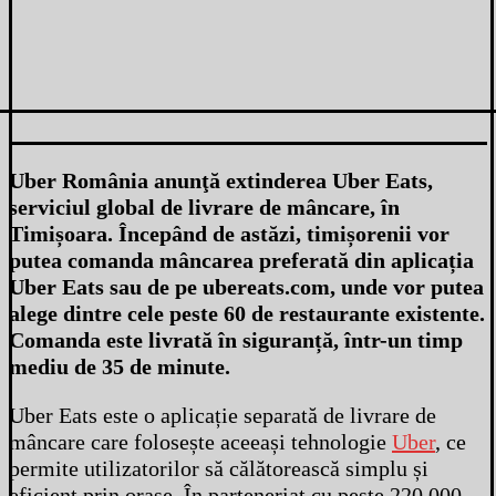
Uber România anunţă extinderea Uber Eats,
serviciul global de livrare de mâncare, în
Timișoara. Începând de astăzi, timișorenii vor
putea comanda mâncarea preferată din aplicația
Uber Eats sau de pe
ubereats.com
, unde vor putea
alege dintre cele peste 60 de restaurante existente.
Comanda este livrată în siguranță, într-un timp
mediu de 35 de minute.
Uber Eats este o aplicație separată de livrare de
mâncare care folosește aceeași tehnologie
Uber
, ce
permite utilizatorilor să călătorească simplu și
eficient prin orașe. În parteneriat cu peste 220.000