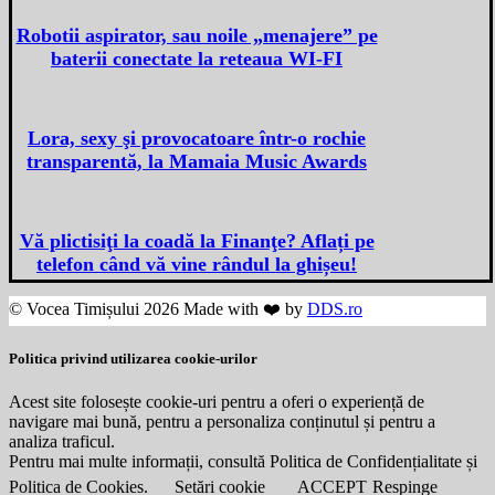
Robotii aspirator, sau noile „menajere” pe
baterii conectate la reteaua WI-FI
Lora, sexy şi provocatoare într-o rochie
transparentă, la Mamaia Music Awards
Vă plictisiţi la coadă la Finanţe? Aflați pe
telefon când vă vine rândul la ghișeu!
© Vocea Timișului 2026 Made with ❤️ by
DDS.ro
Politica privind utilizarea cookie-urilor
Acest site folosește cookie-uri pentru a oferi o experiență de
navigare mai bună, pentru a personaliza conținutul și pentru a
analiza traficul.
Pentru mai multe informații, consultă Politica de Confidențialitate și
Politica de Cookies.
Setări cookie
ACCEPT
Respinge