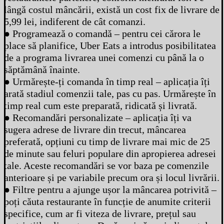
lângă costul mâncării, există un cost fix de livrare de
5,99 lei, indiferent de cât comanzi.
● Programează o comandă – pentru cei cărora le
place să planifice, Uber Eats a introdus posibilitatea
de a programa livrarea unei comenzi cu până la o
săptămână înainte.
● Urmărește-ți comanda în timp real – aplicația îți
arată stadiul comenzii tale, pas cu pas. Urmărește în
timp real cum este preparată, ridicată și livrată.
● Recomandări personalizate – aplicația îți va
sugera adrese de livrare din trecut, mâncarea
preferată, opțiuni cu timp de livrare mai mic de 25
de minute sau feluri populare din apropierea adresei
tale. Aceste recomandări se vor baza pe comenzile
anterioare și pe variabile precum ora și locul livrării.
● Filtre pentru a ajunge ușor la mâncarea potrivită –
poți căuta restaurante în funcție de anumite criterii
specifice, cum ar fi viteza de livrare, prețul sau