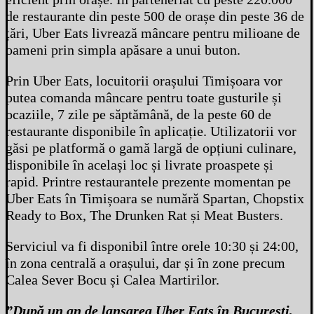
de restaurante din peste 500 de orașe din peste 36 de
țări, Uber Eats livrează mâncare pentru milioane de
oameni prin simpla apăsare a unui buton.
Prin Uber Eats, locuitorii orașului Timișoara vor
putea comanda mâncare pentru toate gusturile și
ocaziile, 7 zile pe săptămână, de la peste 60 de
restaurante disponibile în aplicație. Utilizatorii vor
găsi pe platformă o gamă largă de opțiuni culinare,
disponibile în același loc și livrate proaspete și
rapid. Printre restaurantele prezente momentan pe
Uber Eats în Timișoara se numără Spartan, Chopstix
Ready to Box, The Drunken Rat și Meat Busters.
Serviciul va fi disponibil între orele 10:30 și 24:00,
în zona centrală a orașului, dar și în zone precum
Calea Sever Bocu și Calea Martirilor.
”După un an de lansarea Uber Eats în București,