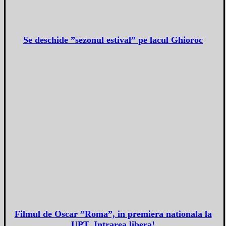
Se deschide ”sezonul estival” pe lacul Ghioroc
Filmul de Oscar ”Roma”, in premiera nationala la
UPT. Intrarea libera!