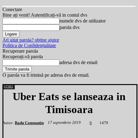
Conectare
Bine ați venit! Autentificați-vă in contul dvs
numele dvs de utilizator
parola dvs
Ați uitat parola? obține ajutor
Politica de Confidențialitate
Recuperare parola
Recuperați-vă parola
adresa dvs de email
O parola va fi trimisă pe adresa dvs de email.
ȘTIRI
Uber Eats se lanseaza in
Timisoara
17 septembrie 2019
Autor-
Radu Constantin
1
479
0