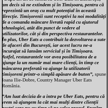
am decis să ne extindem și în Timișoara, pentru că
reprezintă un oraș cu mult potențial în această
direcție. Timișorenii sunt receptivi la noi modalități
de a comanda mâncare livrată rapid cu ajutorul
tehnologiei, atât din punct de vedere al
utilizatorilor, cât și din perspectiva restaurantelor.
În plus, Uber Eats a contribuit la dezvoltarea a sute
de afaceri din București, iar acest lucru ne-a
încurajat să lansăm serviciul și în Timișoara.
Astfel, restaurantele vor avea posibilitatea de a
ajunge la un număr mai mare clienți, în timp ce
mâncarea preferată va ajunge la utilizatorii
timișoreni printr-o simplă apăsare de buton”,
spune
Ioana Ilie-Dobre, Country Manager Uber Eats
România.
”Am luat decizia de a intra pe Uber Eats, pentru că
vrem să ajungem la cât mai mulți dintre clienții
noștri care nu au timp să ne calce pragul. Sperăm