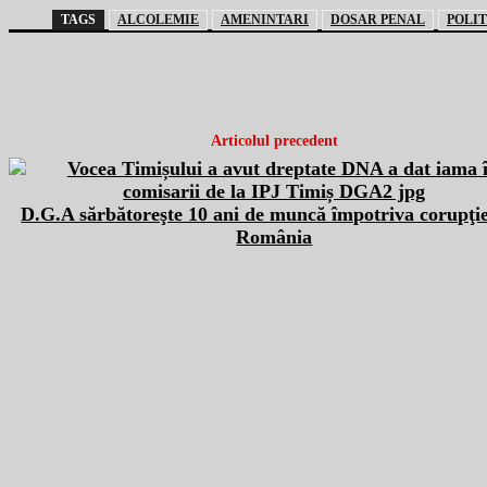
TAGS
ALCOLEMIE
AMENINTARI
DOSAR PENAL
POLIT
Articolul precedent
D.G.A sărbătoreşte 10 ani de muncă împotriva corupţie
România