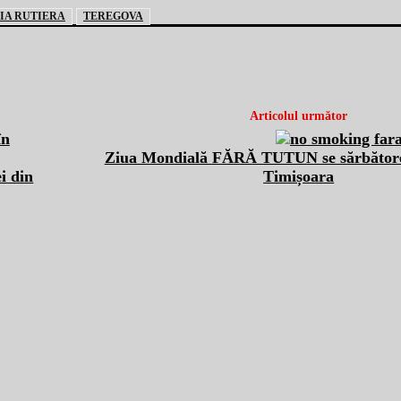
IA RUTIERA
TEREGOVA
Articolul următor
Ziua Mondială FĂRĂ TUTUN se sărbătoreș
i din
Timișoara