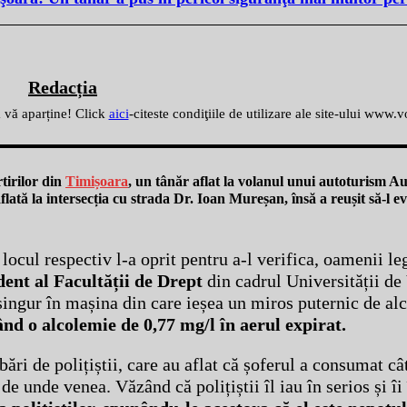
Redacția
ă vă aparține! Click
aici
-citeste condiţiile de utilizare ale site-ului www.
tirilor din
Timișoara
, un tânăr aflat la volanul unui autoturism Au
lată la intersecția cu strada Dr. Ioan Mureșan, însă a reușit să-l ev
 locul respectiv l-a oprit pentru a-l verifica, oamenii le
ent al Facultății de Drept
din cadrul Universității de
singur în mașina din care ieșea un miros puternic de al
ând o alcolemie de 0,77 mg/l în aerul expirat.
ebări de polițiștii, care au aflat că șoferul a consumat c
e unde venea. Văzând că polițiștii îl iau în serios și î