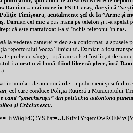
 polițiștilor, spunându-le acestora că el este nepotu
s Damian – mai mare în PSD Caraș, dar și că ”se șt
3 Poliție Timișoara, acutalmente șef de la ”Arme și m
ș, Damian cel mic a pus mâna pe telefon și l-a apelat 
rept că este matrafoxat i-a și închis telefonul în nas.
nsă la vederea camerei video s-a conformat la spusele pol
ția reporterului Vocea Timișului. Damian a fost transpor
ate probe de sânge, după care a fost înștiințat de oamen
tul i-a urat o zi bună, fiind liber să plece, însă Dam
o).
at intimidați de amenințările cu politicieni și șefi din 
ean
, cel care conduce Poliția Rutieră a Municipiului Ti
le când ”șmecherașii” din politichia autohtonă pune
Bolbos și Crăciunescu.
atch?v=_irW8qFdQ3Y&list=UUKtfvTYfqemOwROEMvQ