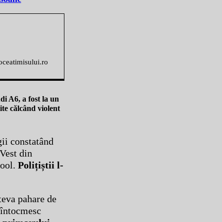
voceatimisului.ro
di A6, a fost la un
ite călcând violent
gii constatând
 Vest din
cool.
Polițiștii l-
âteva pahare de
i întocmesc