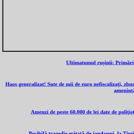
Ultimatumul rușinii: Primări
Haos generalizat! Sute de mii de euro nefiscalizați, zbu
amenință
Amenzi de peste 60.000 de lei date de poliţiş
Posibilă tragedie evitată de jandarmi, la Tim