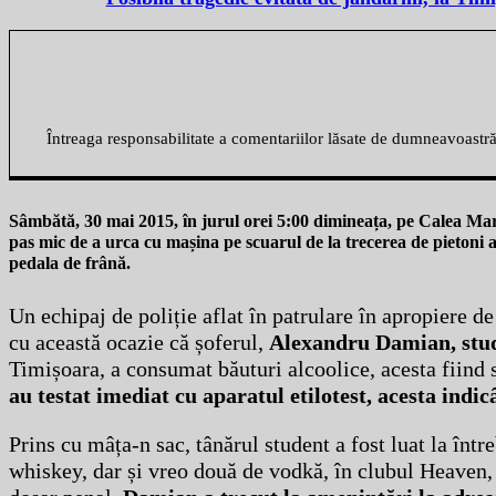
Întreaga responsabilitate a comentariilor lăsate de dumneavoastr
Sâmbătă, 30 mai 2015, în jurul orei 5:00 dimineața, pe Calea Mar
pas mic de a urca cu mașina pe scuarul de la trecerea de pietoni af
pedala de frână.
Un echipaj de poliție aflat în patrulare în apropiere de
cu această ocazie că șoferul,
Alexandru Damian, stud
Timișoara, a consumat băuturi alcoolice, acesta fiind 
au testat imediat cu aparatul etilotest, acesta indic
Prins cu mâța-n sac, tânărul student a fost luat la într
whiskey, dar și vreo două de vodkă, în clubul Heaven, d