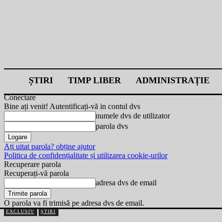
ȘTIRI
TIMP LIBER
ADMINISTRAȚIE
Conectare
Bine ați venit! Autentificați-vă in contul dvs
numele dvs de utilizator
parola dvs
Ați uitat parola? obține ajutor
Politica de confidențialitate și utilizarea cookie-urilor
Recuperare parola
Recuperați-vă parola
adresa dvs de email
O parola va fi trimisă pe adresa dvs de email.
EXCLUSIV
ȘTIRI