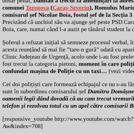
dosar penal,
Damian a trecut la amenințări la adresa
comunei
Teregova
(
Caraș-Severin
), Romulus Mariu
comisarul șef Nicolae Boia, fostul șef de la Secția 
Precizând că unchiul său va ajunge șef peste PSD Cara
Boia, care, numai când l-a auzit pe tânărul student la d
Șoferul a refuzat inițial să semneze procesul verbal, î
acesta reunțând să mai fie ”tare-n gură” odată cu apari
Clinic Județean de Urgență, acolo unde i-au fost prelev
fost trecut la categoria pietoni,
moment în care polițis
confundat mașina de Poliție cu un taxi…
(vezi vide
Cei doi polițiști care formează echipajul ce nu s-au lăs
sunt în subordinea comisarului șef
Dumitru Domășn
oamenii legii dând dovadă că au cam trecut vremuri
telefon și rezolvau totul cu un apel către comisarii 
[responsive_youtube http://www.youtube.com/w
Aw&index=708]