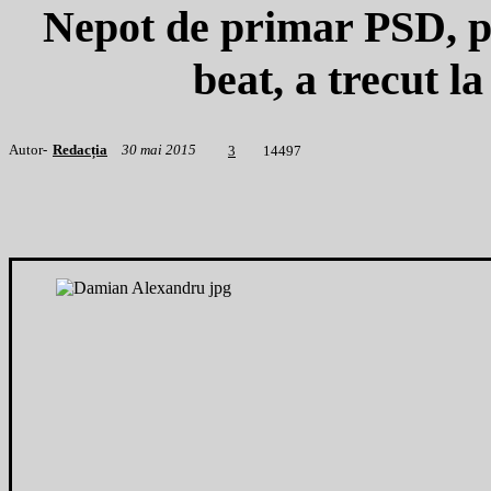
Nepot de primar PSD, pri
beat, a trecu
Autor-
Redacția
30 mai 2015
1
4497
3