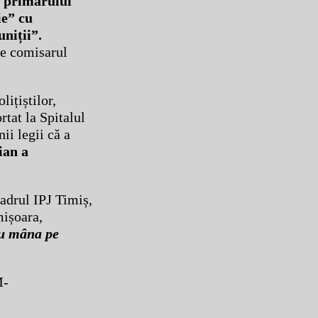
l primarului
ie” cu
uniții”.
pe comisarul
ițiștilor,
tat la Spitalul
ii legii că a
ian a
cadrul IPJ Timiș,
mișoara,
au mâna pe
M-