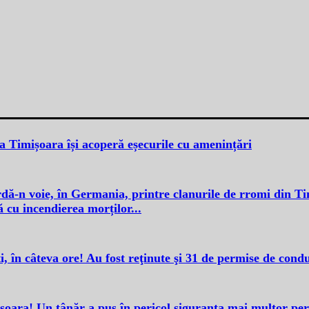
a Timișoara își acoperă eșecurile cu amenințări
rdă-n voie, în Germania, printre clanurile de rromi din Ti
 cu incendierea morților...
ti, în câteva ore! Au fost reţinute şi 31 de permise de cond
işoara! Un tânăr a pus în pericol siguranţa mai multor pe