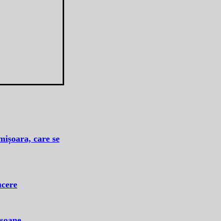
mișoara, care se
ucere
rsoane