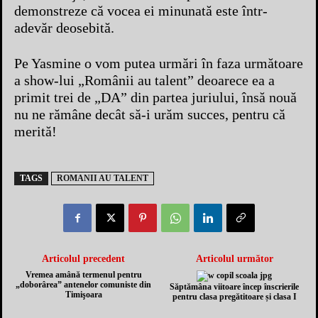
demonstreze că vocea ei minunată este într-
adevăr deosebită.
Pe Yasmine o vom putea urmări în faza următoare
a show-lui „Românii au talent” deoarece ea a
primit trei de „DA” din partea juriului, însă nouă
nu ne rămâne decât să-i urăm succes, pentru că
merită!
TAGS
ROMANII AU TALENT
Articolul precedent
Articolul următor
Vremea amână termenul pentru
„doborârea” antenelor comuniste din
Săptămâna viitoare încep înscrierile
Timişoara
pentru clasa pregătitoare și clasa I