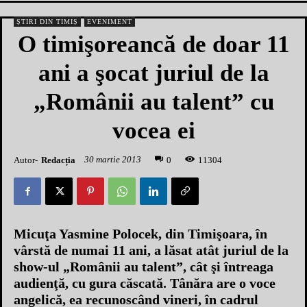
ȘTIRI DIN TIMIȘ
EVENIMENT
O timişoreancă de doar 11
ani a şocat juriul de la
„Românii au talent” cu
vocea ei
30 martie 2013
Autor-
Redacția
1
1304
0
Micuţa Yasmine Polocek, din Timişoara, în
vârstă de numai 11 ani, a lăsat atât juriul de la
show-ul „Românii au talent”, cât şi întreaga
audienţă, cu gura căscată. Tânăra are o voce
angelică, ea recunoscând vineri, în cadrul