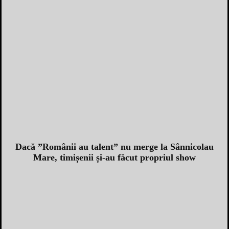
Dacă ”Românii au talent” nu merge la Sânnicolau
Mare, timișenii și-au făcut propriul show