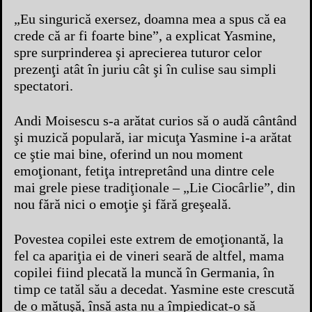
„Eu singurică exersez, doamna mea a spus că ea
crede că ar fi foarte bine”, a explicat Yasmine,
spre surprinderea şi aprecierea tuturor celor
prezenţi atât în juriu cât şi în culise sau simpli
spectatori.
Andi Moisescu s-a arătat curios să o audă cântând
şi muzică populară, iar micuţa Yasmine i-a arătat
ce ştie mai bine, oferind un nou moment
emoţionant, fetiţa intrepretând una dintre cele
mai grele piese tradiţionale – „Lie Ciocârlie”, din
nou fără nici o emoţie şi fără greşeală.
Povestea copilei este extrem de emoţionantă, la
fel ca apariţia ei de vineri seară de altfel, mama
copilei fiind plecată la muncă în Germania, în
timp ce tatăl său a decedat. Yasmine este crescută
de o mătuşă, însă asta nu a împiedicat-o să