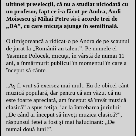
ultimei preselecţii, că nu a studiat niciodată cu
un profesor, fapt ce i-a făcut pe Andra, Andi
Moisescu şi Mihai Petre să-i acorde trei de
„DA”, cu care micuţa ajunge în semifinală.
O timişoreancă a ridicat-o pe Andra de pe scaunul
de jurat la „Românii au talent”. Pe numele ei
Yasmine Polocek, micuţa, în vârstă de numai 11
ani, a înmărmurit publicul în momentul în care a
început să cânte.
„Aş fi vrut să exersez mai mult. Eu de obicei cânt
muzică populară, dar pentru că am văzut că nu
este foarte apreciată, am început să învât muzică
clasică” a spus fetiţa, iar la întrebarea juriului:
„De când ai început să înveţi muzica clasică?”,
răspunsul fetei a fost şi mai halucinant: „De
numai două luni!”.