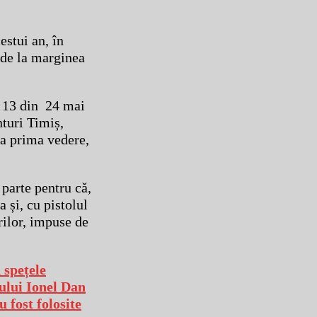
estui an, în
ă de la marginea
. 13 din 24 mai
nturi Timiș,
La prima vedere,
n parte pentru că,
 și, cu pistolul
rilor, impuse de
 spețele
mului Ionel Dan
fost folosite