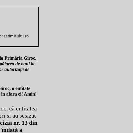
voceatimisului.ro
la Primăria Giroc.
pălarea de bani la
 autorizații de
roc, o entitate
i în afara ei! Amin!
oc, că entitatea
ri și au sesizat
izia nr. 13 din
e îndată a