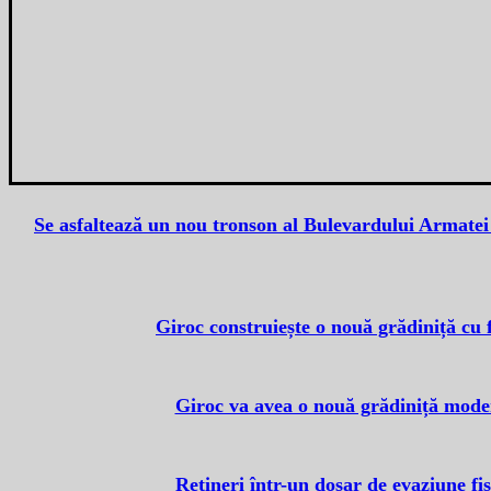
Se asfaltează un nou tronson al Bulevardului Armatei 
Giroc construiește o nouă grădiniță cu 
Giroc va avea o nouă grădiniță modern
Rețineri într-un dosar de evaziune fis