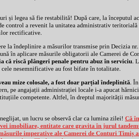
ri și legea să fie restabilită! După care, la începutul ac
e control a revenit la unitatea administrativ teritorial
lor rectificative.
re la îndeplinire a măsurilor transmise prin Decizia nr
pună în aplicare măsurile obligatorii ale Camerei de Co
ia că riscă plângeri penale pentru abuz în serviciu
. 
cele nesemnificative au fost bifate în totalitate.
au mize colosale, a fost doar parțial îndeplinită
. Î
rn, pe angajații administrației locale i-a apucat hărnicia
tituțiile competente. Altfel, în dreptul majorității măsu
neglijat, un lucru se observă clar ca lumina zilei!
Că în
ivei imobiliare, entitate care gravita în jurul tande
surile imperative ale Camerei de Conturi Timiș au 