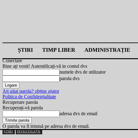
ȘTIRI
TIMP LIBER
ADMINISTRAȚIE
Conectare
Bine ați venit! Autentificați-vă in contul dvs
numele dvs de utilizator
parola dvs
Ați uitat parola? obține ajutor
Politica de Confidențialitate
Recuperare parola
Recuperați-vă parola
adresa dvs de email
O parola va fi trimisă pe adresa dvs de email.
ȘTIRI
INVESTIGAȚII