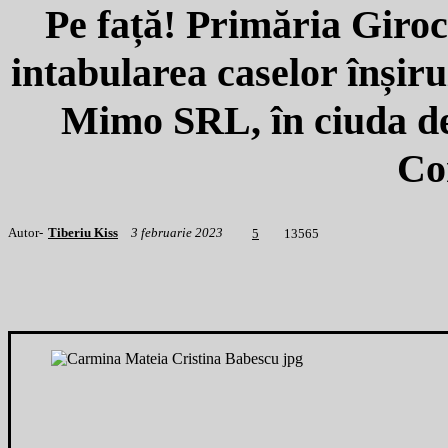
Pe față! Primăria Giroc 
intabularea caselor înșir
Mimo SRL, în ciuda de
Co
Autor-
Tiberiu Kiss
3 februarie 2023
1
3565
5