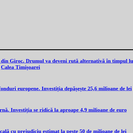
din Giroc. Drumul va deveni rută alternativă în timpul lu
Calea Timișoarei
fonduri europene. Investiția depășește 25,6 milioane de lei
ă. Investiția se ridică la aproape 4,9 milioane de euro
cală cu prejudiciu estimat la peste 50 de milioane de lei