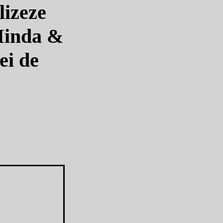
lizeze
 Minda &
ei de