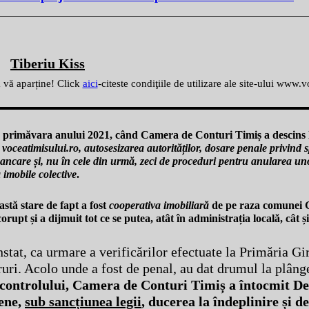
Tiberiu Kiss
ă vă aparține! Click
aici
-citeste condiţiile de utilizare ale site-ului www.
e în primăvara anului 2021, când Camera de Conturi Timiș a descins 
oceatimisului.ro, autosesizarea autorităților, dosare penale privind s
care și, nu în cele din urmă, zeci de proceduri pentru anularea unor
a imobile colective
.
astă stare de fapt a fost
cooperativa imobiliară
de pe raza comunei Gi
upt și a dijmuit tot ce se putea, atât în administrația locală, cât ș
tat, ca urmare a verificărilor efectuate la Primăria Gir
uri. Acolo unde a fost de penal, au dat drumul la plânge
controlului, Camera de Conturi Timiș a întocmit Dec
cene,
sub sancțiunea legii
, ducerea la îndeplinire și d