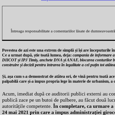
Întreaga responsabilitate a comentariilor lăsate de dumneavoastr
Povestea de azi este una extrem de simplă și își are începuturil
Ce a urmat după, știe toată lumea, deja:
campania de informare a v
DIICOT și IPJ Timiș, anchete DNA și ANAF, blocarea conturilor ban
construire și decizii pentru intrarea în legalitate a cel puțin tot atâte
Și, așa cum s-a demonstrat de atâtea ori, de vină pentru toată ace
palpabilă care și-a impus propria lege în materie de urbanism, a cor
Acum, imediat după ce auditorii publici externi au cons
publică zace pe un butoi de pulbere, au făcut două lucr
autoritățile competente.
În completare, ca urmare a 
24 mai 2021 prin care a impus administrației giro