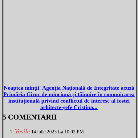
Noaptea minții! Agenția Națională de Integritate acuză
Primăria Giroc de minciună și tăinuire în comunicarea
instituțională privind conflictul de interese al fostei
arhitecte-șefe Cristina...
5 COMENTARII
Vasile
14 iulie 2023 La 10:02 PM