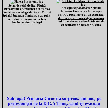
Somn de voie! Medicul Florică
Achiziții (ne)sănătoase! Spitalul
Bîrsășteanu a demisionat din fruntea
Județean Timișoara a forțat legea
Secției de Radiologie după ce UMFT și
pentru a prelungi cu un an contractul
Spitalul Județean Timișoara s-au prins,
de hrană pentru pacienți, în favoarea
la trei luni de la numire, că l-au
unei firme abonate la bucătăria statului
înscăunat și miruit ilegal
cu contracte de milioane de euro
Sub lupă! Primăria Giroc i-a surprins, din nou, pe
profesioniștii de la D.G.A Timiș, când își evacuau