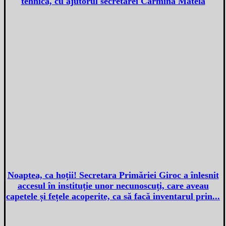
tehnica, cu ajutorul secretarei Carmina Mateia
Noaptea, ca hoții! Secretara Primăriei Giroc a înlesnit
accesul în instituție unor necunoscuți, care aveau
capetele și fețele acoperite, ca să facă inventarul prin...