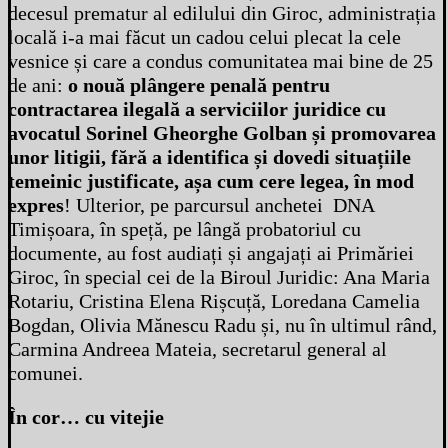
decesul prematur al edilului din Giroc, administrația
locală i-a mai făcut un cadou celui plecat la cele
vesnice și care a condus comunitatea mai bine de 25
de ani:
o nouă plângere penală pentru
contractarea ilegală a serviciilor juridice cu
avocatul Sorinel Gheorghe Golban și promovarea
unor litigii, fără a identifica și dovedi situațiile
temeinic justificate, așa cum cere legea, în mod
expres
! Ulterior, pe parcursul anchetei DNA
Timișoara, în speță, pe lângă probatoriul cu
documente, au fost audiați și angajați ai Primăriei
Giroc, în special cei de la Biroul Juridic: Ana Maria
Rotariu, Cristina Elena Rișcuță, Loredana Camelia
Bogdan, Olivia Mănescu Radu și, nu în ultimul rând,
Carmina Andreea Mateia, secretarul general al
comunei.
În cor… cu vitejie