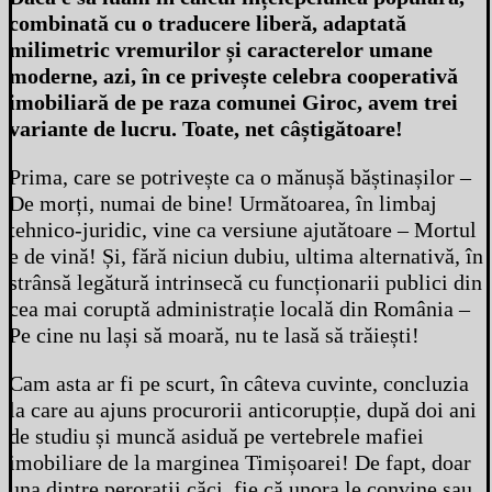
combinată cu o traducere liberă, adaptată
milimetric vremurilor și caracterelor umane
moderne, azi, în ce privește celebra cooperativă
imobiliară de pe raza comunei Giroc, avem trei
variante de lucru. Toate, net câștigătoare!
Prima, care se potrivește ca o mănușă băștinașilor –
De morți, numai de bine! Următoarea, în limbaj
tehnico-juridic, vine ca versiune ajutătoare – Mortul
e de vină! Și, fără niciun dubiu, ultima alternativă, în
strânsă legătură intrinsecă cu funcționarii publici din
cea mai coruptă administrație locală din România –
Pe cine nu lași să moară, nu te lasă să trăiești!
Cam asta ar fi pe scurt, în câteva cuvinte, concluzia
la care au ajuns procurorii anticorupție, după doi ani
de studiu și muncă asiduă pe vertebrele mafiei
imobiliare de la marginea Timișoarei! De fapt, doar
una dintre perorații căci, fie că unora le convine sau