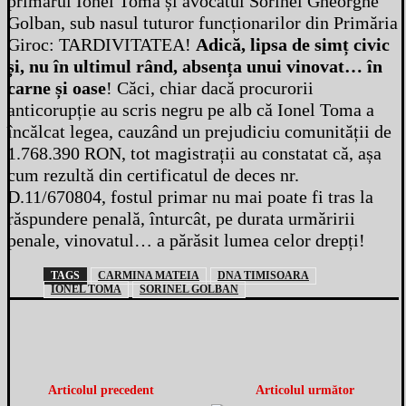
primarul Ionel Toma și avocatul Sorinel Gheorghe
Golban, sub nasul tuturor funcționarilor din Primăria
Giroc: TARDIVITATEA!
Adică, lipsa de simț civic
și, nu în ultimul rând, absența unui vinovat… în
carne și oase
! Căci, chiar dacă procurorii
anticorupție au scris negru pe alb că Ionel Toma a
încălcat legea, cauzând un prejudiciu comunității de
1.768.390 RON, tot magistrații au constatat că, așa
cum rezultă din certificatul de deces nr.
D.11/670804, fostul primar nu mai poate fi tras la
răspundere penală, înturcât, pe durata urmăririi
penale, vinovatul… a părăsit lumea celor drepți!
TAGS
CARMINA MATEIA
DNA TIMISOARA
IONEL TOMA
SORINEL GOLBAN
Articolul precedent
Articolul următor