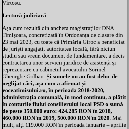
Vîrtosu.
Lectură judiciară
Așa cum rezultă din ancheta magistraților DNA
Timișoara, concretizată în Ordonanța de clasare din
23 mai 2023, cu toate că Primăria Giroc a beneficiat
de juriști angajați, autoritatea locală, fără niciun
studiu sau vreun document de fundamentare, a decis
contractarea unor servicii juridice de asistență și
reprezentare cu cabinetul avocatului Sorinel
Gheorghe Golban.
Și sumele nu au fost deloc de
neglijat căci, așa cum a afirmat și
voceatimisului.ro, în perioada 2018-2020,
administrația comunală, în mod continuu, a plătit
în conturile fiului consilierului local PSD o sumă
de peste 350.000 euro: 424.285 RON în 2018,
460.000 RON în 2019, 500.000 RON în 2020
. Mai
mult, alți 119.000 RON în perioada ianuarie – aprilie