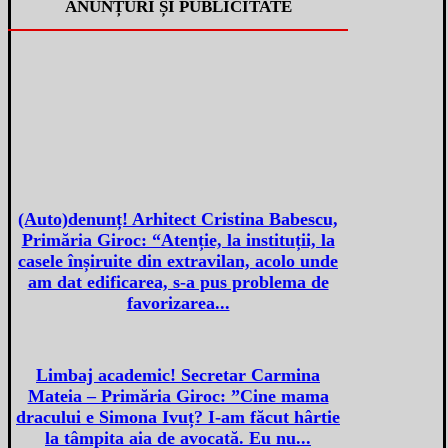
ANUNȚURI ȘI PUBLICITATE
(Auto)denunț! Arhitect Cristina Babescu,
Primăria Giroc: “Atenție, la instituții, la
casele înșiruite din extravilan, acolo unde
am dat edificarea, s-a pus problema de
favorizarea...
Limbaj academic! Secretar Carmina
Mateia – Primăria Giroc: ”Cine mama
dracului e Simona Ivuț? I-am făcut hârtie
la tâmpita aia de avocată. Eu nu...