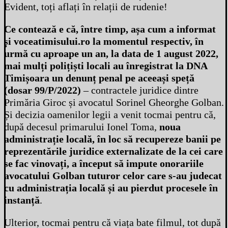
Evident, toți aflați în relații de rudenie!
Ce contează e că, între timp, așa cum a informat
și voceatimisului.ro la momentul respectiv, în
urmă cu aproape un an, la data de 1 august 2022,
mai mulți polițiști locali au înregistrat la DNA
Timișoara un denunț penal pe aceeași speță
(dosar 99/P/2022)
– contractele juridice dintre
Primăria Giroc și avocatul Sorinel Gheorghe Golban.
Și decizia oamenilor legii a venit tocmai pentru că,
după decesul primarului Ionel Toma,
noua
administrație locală, în loc să recupereze banii pe
reprezentările juridice externalizate de la cei care
se fac vinovați, a început să impute onorariile
avocatului Golban tuturor celor care s-au judecat
cu administrația locală și au pierdut procesele în
instanță
.
Ulterior, tocmai pentru că viața bate filmul, tot după