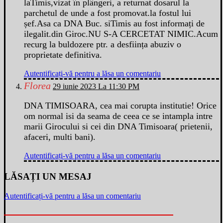
laTimis,vizat în plângeri, a returnat dosarul la
parchetul de unde a fost promovat.la fostul lui
șef.Asa ca DNA Buc. siTimis au fost informați de
ilegalit.din Giroc.NU S-A CERCETAT NIMIC.Acum
recurg la buldozere ptr. a desființa abuziv o
proprietate definitiva.
Autentificați-vă pentru a lăsa un comentariu
Florea
29 iunie 2023 La 11:30 PM
DNA TIMISOARA, cea mai corupta institutie! Orice
om normal isi da seama de ceea ce se intampla intre
marii Girocului si cei din DNA Timisoara( prietenii,
afaceri, multi bani).
Autentificați-vă pentru a lăsa un comentariu
LĂSAȚI UN MESAJ
Autentificați-vă pentru a lăsa un comentariu