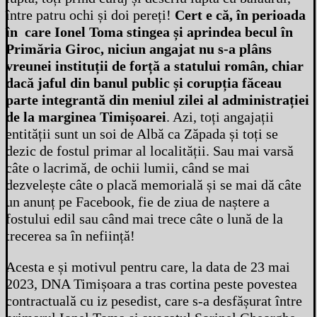
între patru ochi și doi pereți!
Cert e că, în perioada
în care Ionel Toma stingea și aprindea becul în
Primăria Giroc,
niciun angajat nu s-a plâns
vreunei instituții de forță a statului român, chiar
dacă jaful din banul public și corupția făceau
parte integrantă din meniul zilei al administrației
de la marginea Timișoarei
. Azi, toți angajații
entității sunt un soi de Albă ca Zăpada și toți se
dezic de fostul primar al localității. Sau mai varsă
câte o lacrimă, de ochii lumii, când se mai
dezvelește câte o placă memorială și se mai dă câte
un anunț pe Facebook, fie de ziua de naștere a
fostului edil sau când mai trece câte o lună de la
trecerea sa în neființă!
Acesta e și motivul pentru care, la data de 23 mai
2023, DNA Timișoara a tras cortina peste povestea
contractuală cu iz pesedist, care s-a desfășurat între