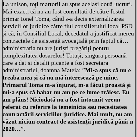
La unison, toți martorii au spus același două lucruri.
Mai exact, că nu au fost consultați de către fostul
primar Ionel Toma, când s-a decis externalizarea
serviciilor juridice către fiul consilierului local PSD
și că, în Consiliul Local, decedatul a justificat mereu
contractele de asistență avocațială prin faptul că…
administrația nu are juriști pregătiți pentru
complexitatea dosarelor! Totuși, singura persoană
care a dat și detalii picante a fost secretara
administrației, doamna Mateia: ”
Mi-a spus că nu e
treaba mea și că nu mă interesează pe mine.
Primarul Toma m-a înjurat, m-a făcut proastă și
mi-a spus că habar nu am pe ce lume trăiesc. Eu
am plâns! Niciodată nu a fost întocmit vreun
referat cu referire la temeinicia sau necesitatea
contractării serviciilor juridice. Mai mult, nu am
văzut niciun contract de asistență juridică până-n
2020…
”.