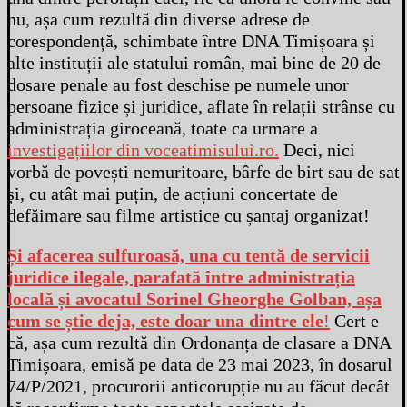
nu, așa cum rezultă din diverse adrese de
corespondență, schimbate între DNA Timișoara și
alte instituții ale statului român, mai bine de 20 de
dosare penale au fost deschise pe numele unor
persoane fizice și juridice, aflate în relații strânse cu
administrația giroceană, toate ca urmare a
investigațiilor din voceatimisului.ro.
Deci, nici
vorbă de povești nemuritoare, bârfe de birt sau de sat
și, cu atât mai puțin, de acțiuni concertate de
defăimare sau filme artistice cu șantaj organizat!
Și afacerea sulfuroasă, una cu tentă de servicii
juridice ilegale, parafată între administrația
locală și avocatul Sorinel Gheorghe Golban, așa
cum se știe deja, este doar una dintre ele
!
Cert e
că, așa cum rezultă din Ordonanța de clasare a DNA
Timișoara, emisă pe data de 23 mai 2023, în dosarul
74/P/2021, procurorii anticorupție nu au făcut decât