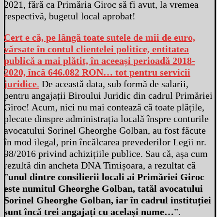
2021, fără ca Primăria Giroc să fi avut, la vremea
respectivă, bugetul local aprobat!
Cert e că, pe lângă toate sutele de mii de euro,
vărsate în contul clientelei politice, entitatea
publică a mai plătit, în aceeași perioadă 2018-
2020, încă 646.082 RON… tot pentru servicii
juridice
.
De această data, sub formă de salarii,
pentru angajații Biroului Juridic din cadrul Primăriei
Giroc! Acum, nici nu mai contează că toate plățile,
plecate dinspre administrația locală înspre conturile
avocatului Sorinel Gheorghe Golban, au fost făcute
în mod ilegal, prin încălcarea prevederilor Legii nr.
98/2016 privind achizițiile publice. Sau că, așa cum
rezultă din ancheta DNA Timișoara, a rezultat că
”
unul dintre consilierii locali ai Primăriei Giroc
este numitul Gheorghe Golban, tatăl avocatului
Sorinel Gheorghe Golban, iar în cadrul instituției
sunt încă trei angajați cu același nume…
”.