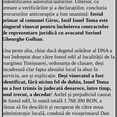
indentificarea autorului/autorilor. Ulterior, ca
urmare a verificărilor și a declarațiilor, concluzia
procurorilor anticorupție a fost unanimă:
fostul
primar al comunei Giroc, Iosif Ionel Toma este
singurul vinovat pentru încheierea contractelor
de reprezentare juridică cu avocatul Sorinel
Gheorghe Golban
.
Una peste alta, chiar dacă degetul arătător al DNA a
fost îndreptat doar către fostul edil al localității de la
marginea Timișoarei, ordonanța de clasare, deși
încadrează clar fapta alesului local la abuz în
serviciu, are și explicație.
Deși vinovatul a fost
identificat, fără niciun fel de dubiu, Ionel Toma
nu a fost trimis în judecată deoarece, între timp,
anul trecut, a decedat
! Astfel și prejudiciul cauzat
de fostul edil, în sumă totală 1.768.390 RON, a
rămas să fie descâlcit și recuperat de către noua
administrație locală, condusă de viceprimarul Dan