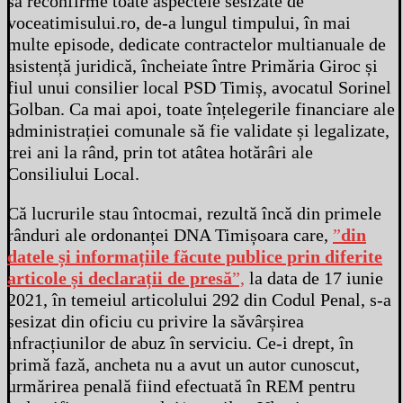
să reconfirme toate aspectele sesizate de
voceatimisului.ro, de-a lungul timpului, în mai
multe episode, dedicate contractelor multianuale de
asistență juridică, încheiate între Primăria Giroc și
fiul unui consilier local PSD Timiș, avocatul Sorinel
Golban. Ca mai apoi, toate înțelegerile financiare ale
administrației comunale să fie validate și legalizate,
trei ani la rând, prin tot atâtea hotărâri ale
Consiliului Local.
Că lucrurile stau întocmai, rezultă încă din primele
rânduri ale ordonanței DNA Timișoara care,
”
din
datele și informațiile făcute publice prin diferite
articole și declarații de presă
”,
la data de 17 iunie
2021, în temeiul articolului 292 din Codul Penal, s-a
sesizat din oficiu cu privire la săvârșirea
infracțiunilor de abuz în serviciu. Ce-i drept, în
primă fază, ancheta nu a avut un autor cunoscut,
urmărirea penală fiind efectuată în REM pentru