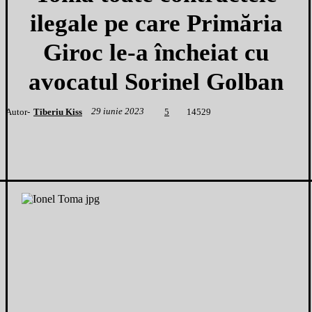
ilegale pe care Primăria
Giroc le-a încheiat cu
avocatul Sorinel Golban
29 iunie 2023
Autor-
Tiberiu Kiss
1
4529
5