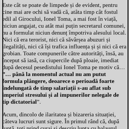
Este cât se poate de limpede și de evident, pentru
cine mai are ochi să vadă că, atâta timp cât fostul
edil al Girocului, Ionel Toma, a mai fost în viață,
niciun angajat, cu atât mai puțin secretarul comunei,
nu a formulat niciun denunț împotriva alesului local.
Nici că era terorist, nici că săvârșea abuzuri și
ilegalități, nici că își trafica influența și și nici că era
grobian. Toate compunerile către autorități, însă, au
început să iasă, ca ciupercile după ploaie, imediat
după decesul pesedistului Ionel Toma pe motiv că…
”… până la momentul actual nu am putut
formula plângere, deoarece o perioadă foarte
îndelungată de timp salariații s-au aflat sub
imperiul stresului și al impunerilor nelegale de
tip dictatorial
”.
Acum, dincolo de ilaritatea și bizareria situației,
câteva lucruri sunt sigure. În primul rând că, după
luptă, toți prind curaj și descriu lupta cu balaurul,