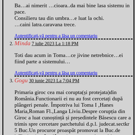
Ba…ai nimerit …cioara..da mai bine lasa sistemu in
pace.
Consilieru tau din umbra…e luat la ochi.
…caini latra.caravana trece.
Autentificați-vă pentru a lăsa un comentariu
Minda
7 iulie 2023 La 1:18 PM
Toti dau acum in Toma…ce jivine netrebnice…ei
fiind parte a sistemului…
Autentificați-vă pentru a lăsa un comentariu
Gogu
30 iunie 2023 La 7:04 PM
Primaria giroc cea mai corupta(și protejata)din
România.Functionarii ei nu au fost cercetați după
plângeri penale. Împotriva lui Toma I ,Hanes
Maria,Roman Fl.,Langa Liviu.Despre corupția din
Giroc a luat cunoștință și președintele Băsescu care a
trimis spre cercetare parchetului d.p.l. judecat.sectkr
5 Buc.Un procuror proaspăt promovat la Buc.de