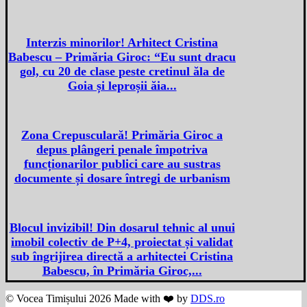
Interzis minorilor! Arhitect Cristina
Babescu – Primăria Giroc: “Eu sunt dracu
gol, cu 20 de clase peste cretinul ăla de
Goia și leproșii ăia...
Zona Crepusculară! Primăria Giroc a
depus plângeri penale împotriva
funcționarilor publici care au sustras
documente și dosare întregi de urbanism
Blocul invizibil! Din dosarul tehnic al unui
imobil colectiv de P+4, proiectat și validat
sub îngrijirea directă a arhitectei Cristina
Babescu, în Primăria Giroc,...
© Vocea Timișului 2026 Made with ❤️ by
DDS.ro