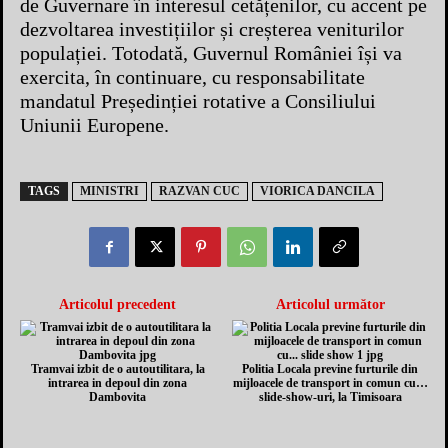
de Guvernare în interesul cetățenilor, cu accent pe
dezvoltarea investițiilor și creșterea veniturilor
populației. Totodată, Guvernul României își va
exercita, în continuare, cu responsabilitate
mandatul Președinției rotative a Consiliului
Uniunii Europene.
TAGS
MINISTRI
RAZVAN CUC
VIORICA DANCILA
Articolul precedent
Articolul următor
Tramvai izbit de o autoutilitara, la
Politia Locala previne furturile din
intrarea in depoul din zona
mijloacele de transport in comun cu…
Dambovita
slide-show-uri, la Timisoara