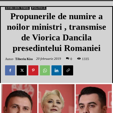
ȘTIRI DIN TIMIȘ
POLITICĂ
Propunerile de numire a
noilor ministri , transmise
de Viorica Dancila
presedintelui Romaniei
20 februarie 2019
Autor-
Tiberiu Kiss
1
335
0