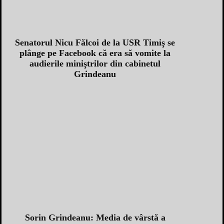
Senatorul Nicu Fălcoi de la USR Timiş se
plânge pe Facebook că era să vomite la
audierile miniştrilor din cabinetul
Grindeanu
Sorin Grindeanu: Media de vârstă a