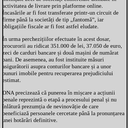
activitatea de livrare prin platforme online.
Încasările ar fi fost transferate printr-un circuit de
firme până la societăți de tip „fantomă”, iar
obligațiile fiscale ar fi fost astfel eludate.
În urma perchezițiilor efectuate în acest dosar,
procurorii au ridicat 351.000 de lei, 37.050 de euro,
zeci de carduri bancare și două mașini de numărat
bani. De asemenea, au fost instituite măsuri
asigurătorii asupra conturilor bancare și a unor
bunuri imobile pentru recuperarea prejudiciului
estimat.
DNA precizează că punerea în mișcare a acțiunii
penale reprezintă o etapă a procesului penal și nu
înlătură prezumția de nevinovăție de care
beneficiază persoanele cercetate până la pronunțarea
unei hotărâri definitive.