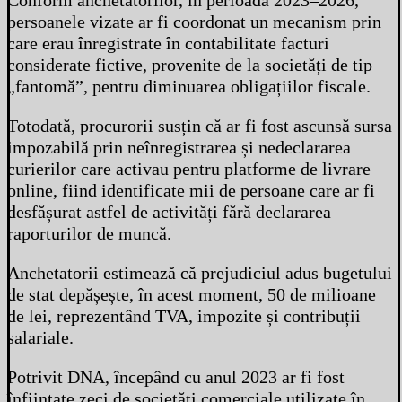
Conform anchetatorilor, în perioada 2023–2026,
persoanele vizate ar fi coordonat un mecanism prin
care erau înregistrate în contabilitate facturi
considerate fictive, provenite de la societăți de tip
„fantomă”, pentru diminuarea obligațiilor fiscale.
Totodată, procurorii susțin că ar fi fost ascunsă sursa
impozabilă prin neînregistrarea și nedeclararea
curierilor care activau pentru platforme de livrare
online, fiind identificate mii de persoane care ar fi
desfășurat astfel de activități fără declararea
raporturilor de muncă.
Anchetatorii estimează că prejudiciul adus bugetului
de stat depășește, în acest moment, 50 de milioane
de lei, reprezentând TVA, impozite și contribuții
salariale.
Potrivit DNA, începând cu anul 2023 ar fi fost
înființate zeci de societăți comerciale utilizate în