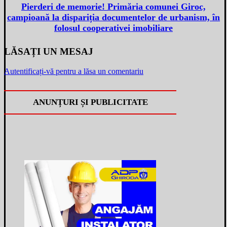
Pierderi de memorie! Primăria comunei Giroc,
campioană la dispariția documentelor de urbanism, în
folosul cooperativei imobiliare
LĂSAȚI UN MESAJ
Autentificați-vă pentru a lăsa un comentariu
ANUNȚURI ȘI PUBLICITATE