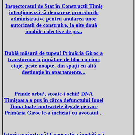
Inspectoratul de Stat în Construcții Timiș
intenționează să demareze procedurile
administrative pentru anularea unor
autorizații de construire, la alte două
imobile colective de pe...
Dublă măsură de tupeu! Primăria Giroc a
transformat o jumătate de bloc cu cinci
etaje, peste noapte, din spații cu altă
destinație în apartamente...
Prinde orbu’, scoate-i ochii! DNA
Timișoara a pus în cârca defunctului Ionel
Toma toate contractele ilegale pe care
Primăria Giroc le-a încheiat cu avocatul...
Istorie periurbană! Cooperativa imobiliară