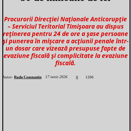
Procurorii Direcției Naționale Anticorupție
– Serviciul Teritorial Timișoara au dispus
reținerea pentru 24 de ore a șase persoane
și punerea în mișcare a acțiunii penale într-
un dosar care vizează presupuse fapte de
evaziune fiscală și complicitate la evaziune
fiscală.
17 iunie 2026
Autor-
Radu Constantin
1
266
0