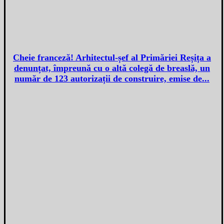
Cheie franceză! Arhitectul-șef al Primăriei Reșița a
denunțat, împreună cu o altă colegă de breaslă, un
număr de 123 autorizații de construire, emise de...