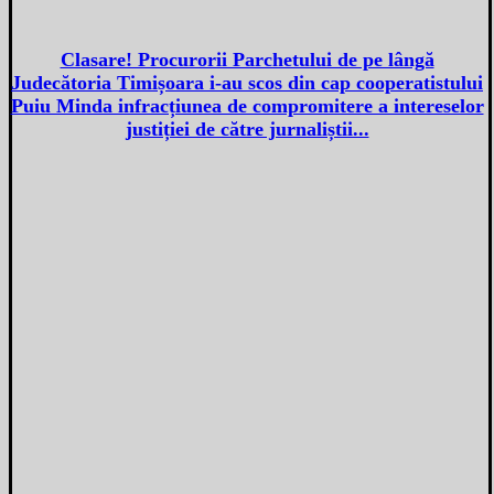
Clasare! Procurorii Parchetului de pe lângă
Judecătoria Timișoara i-au scos din cap cooperatistului
Puiu Minda infracțiunea de compromitere a intereselor
justiției de către jurnaliștii...