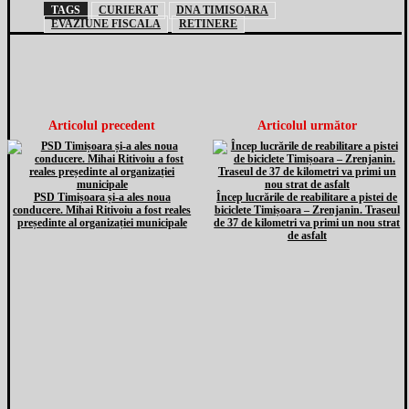
TAGS
CURIERAT
DNA TIMISOARA
EVAZIUNE FISCALA
RETINERE
Articolul precedent
Articolul următor
PSD Timișoara și-a ales noua
Încep lucrările de reabilitare a pistei de
conducere. Mihai Ritivoiu a fost reales
biciclete Timișoara – Zrenjanin. Traseul
președinte al organizației municipale
de 37 de kilometri va primi un nou strat
de asfalt