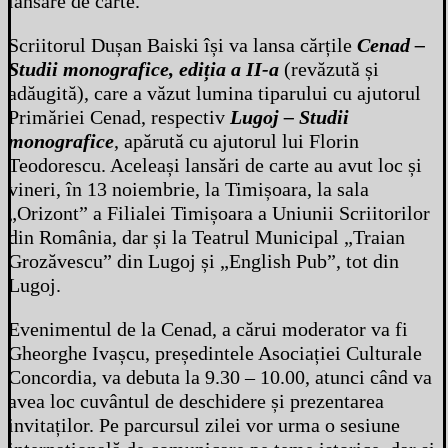
lansare de carte.
Scriitorul Dușan Baiski își va lansa cărțile
Cenad –
Studii monografice, ediția a II-a
(revăzută și
adăugită), care a văzut lumina tiparului cu ajutorul
Primăriei Cenad, respectiv
Lugoj – Studii
monografice
, apărută cu ajutorul lui Florin
Teodorescu. Aceleași lansări de carte au avut loc și
vineri, în 13 noiembrie, la Timișoara, la sala
„Orizont” a Filialei Timișoara a Uniunii Scriitorilor
din România, dar și la Teatrul Municipal „Traian
Grozăvescu” din Lugoj și „English Pub”, tot din
Lugoj.
Evenimentul de la Cenad, a cărui moderator va fi
Gheorghe Ivașcu, președintele Asociației Culturale
Concordia, va debuta la 9.30 – 10.00, atunci când va
avea loc cuvântul de deschidere și prezentarea
invitaților. Pe parcursul zilei vor urma o sesiune