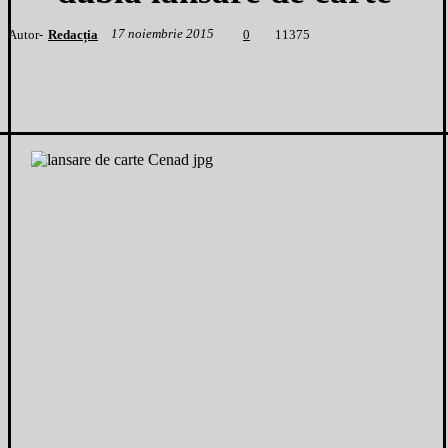
17 noiembrie 2015
Autor-
Redacția
1
1375
0