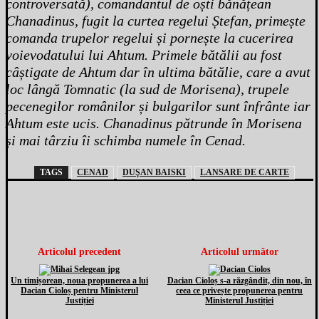
controversată), comandantul de oști bănățean
Chanadinus, fugit la curtea regelui Ștefan, primește
comanda trupelor regelui și pornește la cucerirea
voievodatului lui Ahtum. Primele bătălii au fost
câștigate de Ahtum dar în ultima bătălie, care a avut
loc lângă Tomnatic (la sud de Morisena), trupele
pecenegilor românilor și bulgarilor sunt înfrânte iar
Ahtum este ucis. Chanadinus pătrunde în Morisena
și mai târziu îi schimba numele în Cenad.
TAGS
CENAD
DUŞAN BAISKI
LANSARE DE CARTE
Articolul precedent
Articolul următor
Un timișorean, noua propunerea a lui
Dacian Cioloș s-a răzgândit, din nou, în
Dacian Cioloș pentru Ministerul
ceea ce privește propunerea pentru
Justiției
Ministerul Justiției