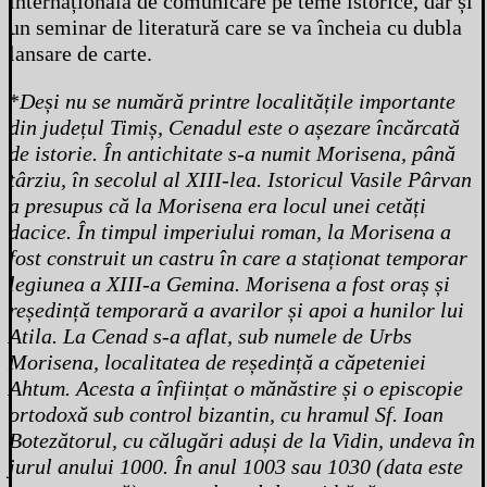
internațională de comunicare pe teme istorice, dar și
un seminar de literatură care se va încheia cu dubla
lansare de carte.
*
Deși nu se numără printre localitățile importante
din județul Timiș, Cenadul este o așezare încărcată
de istorie. În antichitate s-a numit Morisena, până
târziu, în secolul al XIII-lea. Istoricul Vasile Pârvan
a presupus că la Morisena era locul unei cetăți
dacice. În timpul imperiului roman, la Morisena a
fost construit un castru în care a staționat temporar
legiunea a XIII-a Gemina. Morisena a fost oraș și
reședință temporară a avarilor și apoi a hunilor lui
Atila. La Cenad s-a aflat, sub numele de Urbs
Morisena, localitatea de reședință a căpeteniei
Ahtum. Acesta a înființat o mănăstire și o episcopie
ortodoxă sub control bizantin, cu hramul Sf. Ioan
Botezătorul, cu călugări aduși de la Vidin, undeva în
jurul anului 1000. În anul 1003 sau 1030 (data este