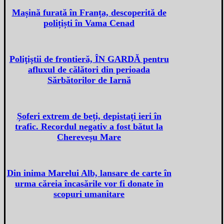
Mașină furată în Franța, descoperită de
polițiști în Vama Cenad
Poliţiştii de frontieră, ÎN GARDĂ pentru
afluxul de călători din perioada
Sărbătorilor de Iarnă
Șoferi extrem de beți, depistați ieri în
trafic. Recordul negativ a fost bătut la
Chereveșu Mare
Din inima Marelui Alb, lansare de carte în
urma căreia încasările vor fi donate în
scopuri umanitare