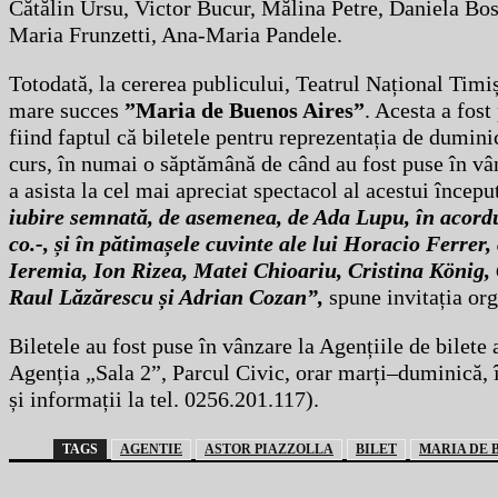
Cătălin Ursu, Victor Bucur, Mălina Petre, Daniela Bos
Maria Frunzetti, Ana-Maria Pandele.
Totodată, la cererea publicului, Teatrul Național Timi
mare succes
”Maria de Buenos Aires”
. Acesta a fost
fiind faptul că biletele pentru reprezentația de dumini
curs, în numai o săptămână de când au fost puse în vân
a asista la cel mai apreciat spectacol al acestui începu
iubire semnată, de asemenea, de Ada Lupu, în acordu
co.-, și în pătimașele cuvinte ale lui Horacio Ferrer,
Ieremia, Ion Rizea, Matei Chioariu, Cristina König,
Raul Lăzărescu și Adrian Cozan”,
spune invitația org
Biletele au fost puse în vânzare la Agențiile de bilete 
Agenția „Sala 2”, Parcul Civic, orar marți–duminică, 
și informații la tel. 0256.201.117).
TAGS
AGENTIE
ASTOR PIAZZOLLA
BILET
MARIA DE 