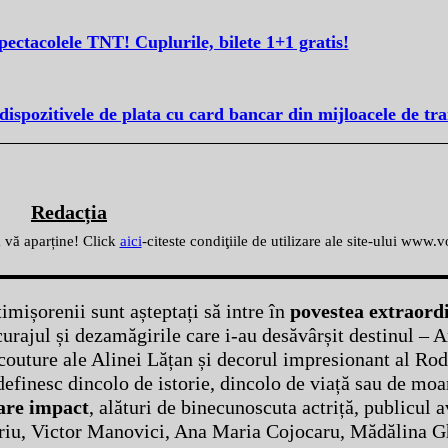
spectacolele TNT! Cuplurile, bilete 1+1 gratis!
ispozitivele de plata cu card bancar din mijloacele de tr
Redacția
ă vă aparține! Click
aici
-citeste condiţiile de utilizare ale site-ului www.
mișorenii sunt așteptați să intre în
povestea extraordi
, curajul și dezamăgirile care i-au desăvârșit destinul –
couture ale Alinei Lățan și decorul impresionant al Rod
definesc dincolo de istorie, dincolo de viață sau de moa
mare impact
, alături de binecunoscuta actriță, publicul 
oariu, Victor Manovici, Ana Maria Cojocaru, Mădălina G