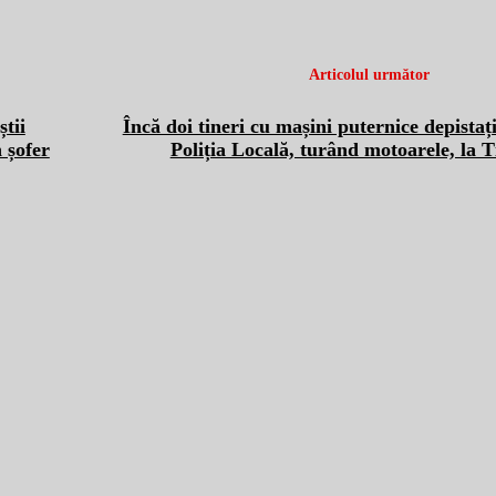
Articolul următor
tii
Încă doi tineri cu mașini puternice depistaț
 șofer
Poliția Locală, turând motoarele, la 