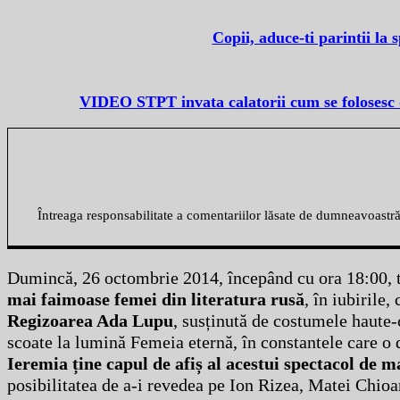
Copii, aduce-ti parintii la 
VIDEO STPT invata calatorii cum se folosesc d
Întreaga responsabilitate a comentariilor lăsate de dumneavoastr
Dumincă, 26 octombrie 2014, începând cu ora 18:00, ti
mai faimoase femei din literatura rusă
, în iubirile
Regizoarea Ada Lupu
, susținută de costumele haute-
scoate la lumină Femeia eternă, în constantele care o 
Ieremia ține capul de afiș al acestui spectacol de 
posibilitatea de a-i revedea pe Ion Rizea, Matei Chi