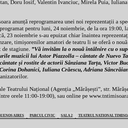
tan, Doru Iosif, Valentin Ivanciuc, Mirela Puia, Iulian
șoara anunță reprogramarea unei noi reprezentații a spe
 programat pentru luni, 24 noiembrie, de la ora 19:00, l
că, 23 noiembrie s-au epuizat chiar înaintea reprezentați
zare, timișorenilor amatori de teatru li se oferă o nouă
t de stagiune.
”Vă invităm la o nouă întâlnire cu o sup
rile muzicii lui Astor Piazzolla – cântate de Nuevo 
 cântate și rostite de actorii Sânziana Tarța, Victor B
 Corina Dohanici, Iuliana Crăescu, Adriana Sâncrăian
anizatorilor.
ale Teatrului Național (Agenția „Mărășești”, str. Mărășeș
între orele 11:00-19:00), sau online pe www.tntimisoar
BUENOS AIRES
PARCUL CIVIC
SALA 2
TEATRUL NATIONAL TIMIS