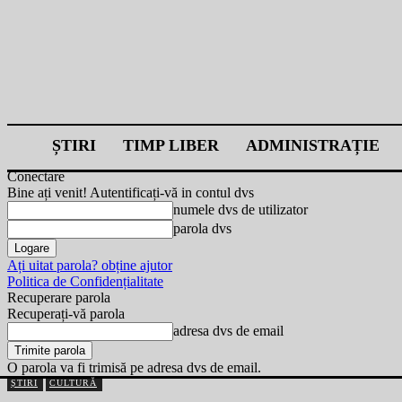
ȘTIRI
TIMP LIBER
ADMINISTRAȚIE
Conectare
Bine ați venit! Autentificați-vă in contul dvs
numele dvs de utilizator
parola dvs
Ați uitat parola? obține ajutor
Politica de Confidențialitate
Recuperare parola
Recuperați-vă parola
adresa dvs de email
O parola va fi trimisă pe adresa dvs de email.
ȘTIRI
CULTURĂ