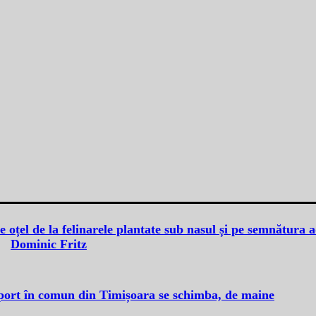
e oțel de la felinarele plantate sub nasul și pe semnătura a
Dominic Fritz
sport în comun din Timișoara se schimba, de maine