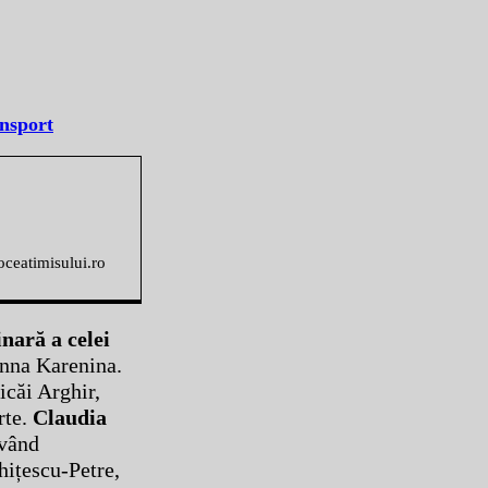
ansport
voceatimisului.ro
nară a celei
 Anna Karenina.
icăi Arghir,
rte.
Claudia
având
hițescu-Petre,