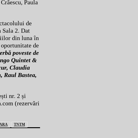
a Crăescu, Paula
ctacolului de
a Sala 2. Dat
ilor din luna în
 oportunitate de
erbă poveste de
Tango Quintet &
ucur, Claudia
, Raul Bastea,
ti nr. 2 și
a.com (rezervări
OARA
TNTM