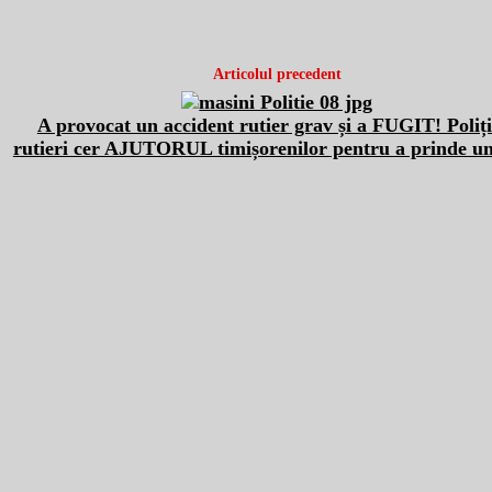
Articolul precedent
A provocat un accident rutier grav și a FUGIT! Polițiș
rutieri cer AJUTORUL timișorenilor pentru a prinde un