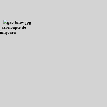
i azi-noapte de
Timișoara