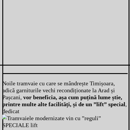
Noile tramvaie cu care se mândrește Timișoara,
adică garniturile vechi recondiționate la Arad și
Pașcani,
vor beneficia, așa cum puțină lume știe,
printre multe alte facilități, și de un ”lift” special
,
dedicat