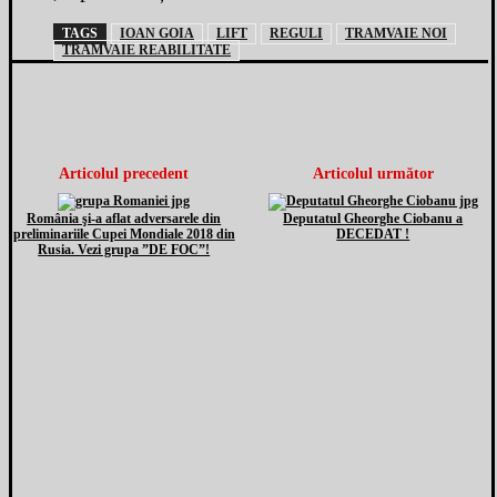
TAGS
IOAN GOIA
LIFT
REGULI
TRAMVAIE NOI
TRAMVAIE REABILITATE
Articolul precedent
Articolul următor
România şi-a aflat adversarele din
Deputatul Gheorghe Ciobanu a
preliminariile Cupei Mondiale 2018 din
DECEDAT !
Rusia. Vezi grupa ”DE FOC”!