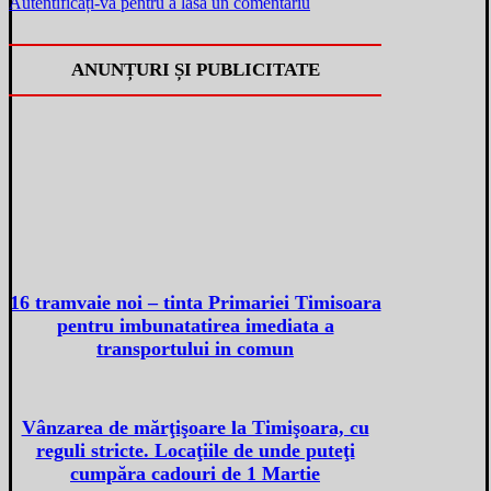
Autentificați-vă pentru a lăsa un comentariu
ANUNȚURI ȘI PUBLICITATE
16 tramvaie noi – tinta Primariei Timisoara
pentru imbunatatirea imediata a
transportului in comun
Vânzarea de mărţişoare la Timişoara, cu
reguli stricte. Locaţiile de unde puteţi
cumpăra cadouri de 1 Martie