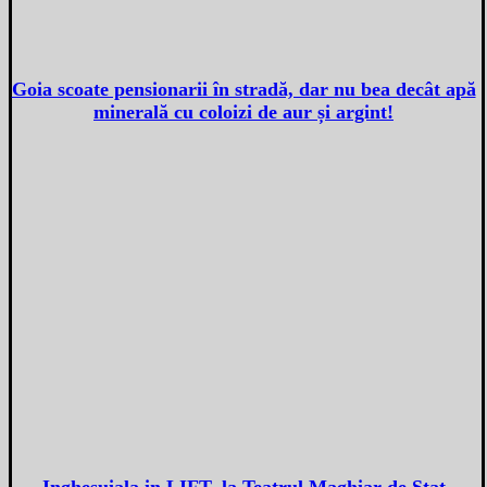
Goia scoate pensionarii în stradă, dar nu bea decât apă
minerală cu coloizi de aur și argint!
Inghesuiala in LIFT, la Teatrul Maghiar de Stat