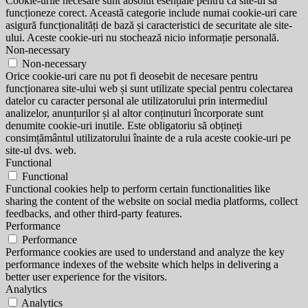
Cookie-urile necesare sunt absolut esențiale pentru ca site-ul să
funcționeze corect. Această categorie include numai cookie-uri care
asigură funcționalități de bază și caracteristici de securitate ale site-
ului. Aceste cookie-uri nu stochează nicio informație personală.
Non-necessary
Non-necessary
Orice cookie-uri care nu pot fi deosebit de necesare pentru
funcționarea site-ului web și sunt utilizate special pentru colectarea
datelor cu caracter personal ale utilizatorului prin intermediul
analizelor, anunțurilor și al altor conținuturi încorporate sunt
denumite cookie-uri inutile. Este obligatoriu să obțineți
consimțământul utilizatorului înainte de a rula aceste cookie-uri pe
site-ul dvs. web.
Functional
Functional
Functional cookies help to perform certain functionalities like
sharing the content of the website on social media platforms, collect
feedbacks, and other third-party features.
Performance
Performance
Performance cookies are used to understand and analyze the key
performance indexes of the website which helps in delivering a
better user experience for the visitors.
Analytics
Analytics