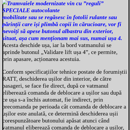
mobilitate sau se regăsesc în fotolii rulante sau
părinții care își plimbă copii în cărucioare, vor fi
nevoiți să apese butonul albastru din exterior,
situat, așa cum menționam mai sus, numai ușa 4.
Acesta deschide ușa, iar la bord vatmanului se
aprinde butonul „Validare lift ușa 4”, ce permite,
prin apasare, acționarea acestuia.
Conform specificațiilor tehnice postate de forumiștii
RATT, deschiderea ușilor din interior, de către
pasageri, se face fie direct, după ce vatmanul
eliberează comanda de deblocare a ușilor sau după
ce ușa s-a închis automat, fie indirect, prin
precomanda pe perioada cât comanda de deblocare a
ușilor este anulată, ce determină deschiderea ușii
corespunzătoare butonului apăsat atunci când
vatmanul eliberează comanda de deblocare a ușilor,