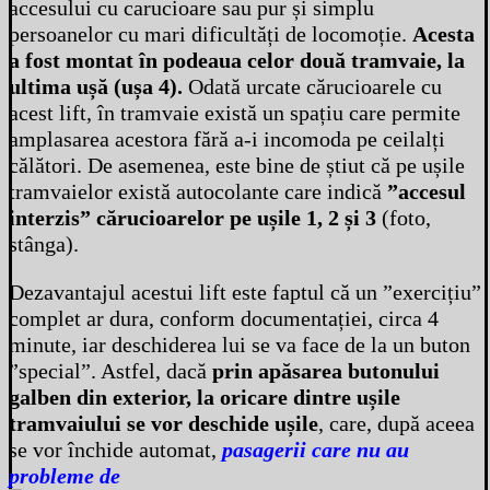
accesului cu carucioare sau pur și simplu
persoanelor cu mari dificultăți de locomoție.
Acesta
a fost montat în podeaua celor două tramvaie, la
ultima ușă (ușa 4).
Odată urcate cărucioarele cu
acest lift, în tramvaie există un spațiu care permite
amplasarea acestora fără a-i incomoda pe ceilalți
călători. De asemenea, este bine de știut că pe ușile
tramvaielor există autocolante care indică
”accesul
interzis” cărucioarelor pe ușile 1, 2 și 3
(foto,
stânga).
Dezavantajul acestui lift este faptul că un ”exercițiu”
complet ar dura, conform documentației, circa 4
minute, iar deschiderea lui se va face de la un buton
”special”. Astfel, dacă
prin apăsarea butonului
galben din exterior, la oricare dintre ușile
tramvaiului se vor deschide ușile
, care, după aceea
se vor închide automat,
pasagerii care nu au
probleme de