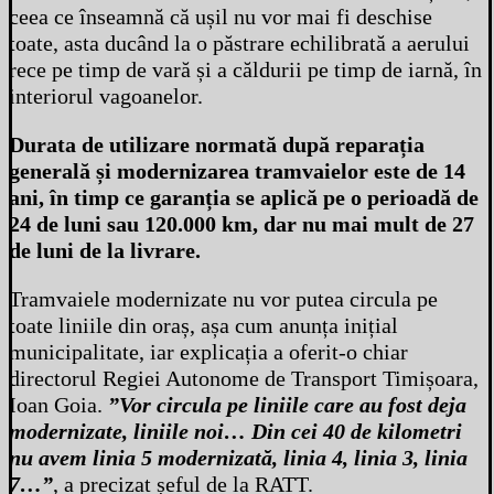
ceea ce înseamnă că ușil nu vor mai fi deschise
toate, asta ducând la o păstrare echilibrată a aerului
rece pe timp de vară și a căldurii pe timp de iarnă, în
interiorul vagoanelor.
Durata de utilizare normată după reparația
generală și modernizarea tramvaielor este de 14
ani, în timp ce garanția se aplică pe o perioadă de
24 de luni sau 120.000 km, dar nu mai mult de 27
de luni de la livrare.
Tramvaiele modernizate nu vor putea circula pe
toate liniile din oraș, așa cum anunța inițial
municipalitate, iar explicația a oferit-o chiar
directorul Regiei Autonome de Transport Timișoara,
Ioan Goia.
”Vor circula pe liniile care au fost deja
modernizate, liniile noi… Din cei 40 de kilometri
nu avem linia 5 modernizată, linia 4, linia 3, linia
7…”
, a precizat șeful de la RATT.