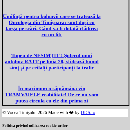
Umilință pentru bolnavii care se tratează la
Oncologia din Timișoara: sunt duşi cu
targa pe scări. Când va fi dotată clădirea
cu un lift
Tupeu de NESIMŢIT ! Şoferul unui
autobuz RATT pe linia 28, sfidează bunul
simţ şi pe ceilalţi participanţi la trafic
În maximum o săptămână vin
TRAMVAIELE reabilitate! De ce nu vom
putea circula cu ele din prima zi
© Vocea Timișului 2026 Made with ❤️ by
DDS.ro
Politica privind utilizarea cookie-urilor