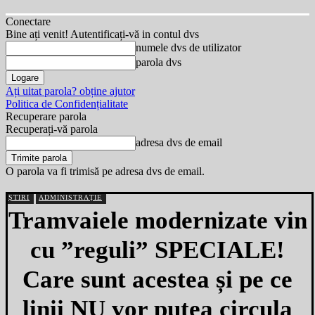
Conectare
Bine ați venit! Autentificați-vă in contul dvs
numele dvs de utilizator
parola dvs
Ați uitat parola? obține ajutor
Politica de Confidențialitate
Recuperare parola
Recuperați-vă parola
adresa dvs de email
O parola va fi trimisă pe adresa dvs de email.
ȘTIRI
ADMINISTRAȚIE
Tramvaiele modernizate vin
cu ”reguli” SPECIALE!
Care sunt acestea și pe ce
linii NU vor putea circula