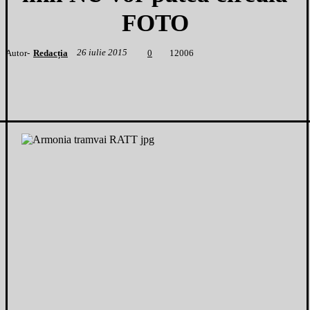
FOTO
26 iulie 2015
Autor-
Redacția
1
2006
0