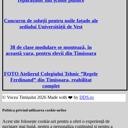
Concursu de soluții pentru noile fațade ale
sediului Universității de Vest
38 de clase modulare se montează, în
această vara, pentru elevii din Timisoara
FOTO Atelierul Colegiului Tehnic ”Regele
Ferdinand” din Timisoara, reabilitat
complet
© Vocea Timișului 2026 Made with ❤️ by
DDS.ro
Politica privind utilizarea cookie-urilor
Acest site folosește cookie-uri pentru a oferi o experiență de
navigare mai bună, pentru a personaliza conținutul și pentru a