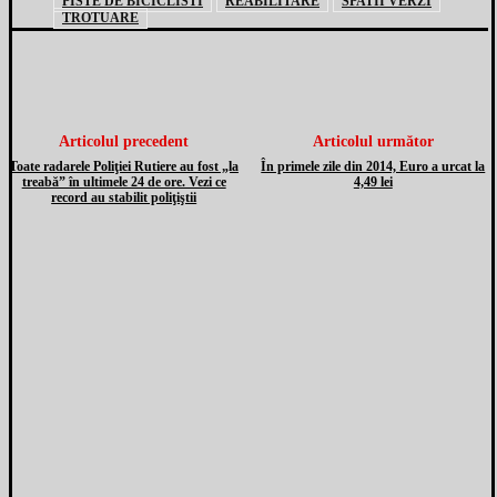
PISTE DE BICICLISTI
REABILITARE
SPATII VERZI
TROTUARE
Articolul precedent
Articolul următor
Toate radarele Poliţiei Rutiere au fost „la
În primele zile din 2014, Euro a urcat la
treabă” în ultimele 24 de ore. Vezi ce
4,49 lei
record au stabilit poliţiştii