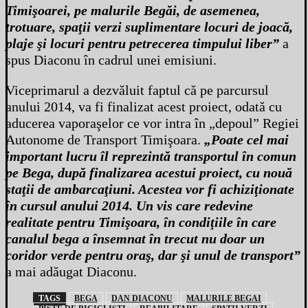
Timişoarei, pe malurile Begăi, de asemenea,
trotuare, spaţii verzi suplimentare locuri de joacă,
plaje şi locuri pentru petrecerea timpului liber”
a
spus Diaconu în cadrul unei emisiuni.
Viceprimarul a dezvăluit faptul că pe parcursul
anului 2014, va fi finalizat acest proiect, odată cu
aducerea vaporaşelor ce vor intra în „depoul” Regiei
Autonome de Transport Timişoara.
„Poate cel mai
important lucru îl reprezintă transportul în comun
pe Bega, după finalizarea acestui proiect, cu nouă
staţii de ambarcaţiuni. Acestea vor fi achiziţionate
în cursul anului 2014. Un vis care redevine
realitate pentru Timişoara, în condiţiile în care
canalul bega a însemnat în trecut nu doar un
coridor verde pentru oraş, dar şi unul de transport”
a mai adăugat Diaconu.
TAGS
BEGA
DAN DIACONU
MALURILE BEGAI