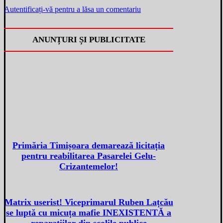
Autentificați-vă pentru a lăsa un comentariu
ANUNȚURI ȘI PUBLICITATE
Primăria Timișoara demarează licitația
pentru reabilitarea Pasarelei Gelu-
Crizantemelor!
Matrix userist! Viceprimarul Ruben Lațcău
se luptă cu micuța mafie INEXISTENTĂ a
reparațiilor din școlile publice