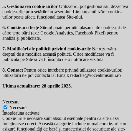
5. Gestionarea cookie-urilor
Utilizatorii pot gestiona sau dezactiva
cookie-urile prin setările browserului. Limitarea utilizării cookie-
urilor poate afecta funcționalitatea Site-ului.
6. Cookie-uri terțe
Site-ul poate permite plasarea de cookie-uri de
către terțe părți (ex.: Google Analytics, Facebook Pixel) pentru
analiză și publicitate.
7. Modificări ale politicii privind cookie-urile
Ne rezervăm
dreptul de a modifica această politică. Orice modificare va fi
publicată pe Site și va fi însoțită de o notificare vizibilă.
8. Contact
Pentru orice întrebare privind utilizarea cookie-urilor,
utilizatorii ne pot contacta la: Email:
redactie@voceatimisului.ro
Ultima actualizare: 28 aprilie 2025.
Necesare
Necesare
Întotdeauna activate
Cookie-urile necesare sunt absolut esențiale pentru ca site-ul să
funcționeze corect. Această categorie include numai cookie-uri care
asigură funcționalități de bază și caracteristici de securitate ale site-