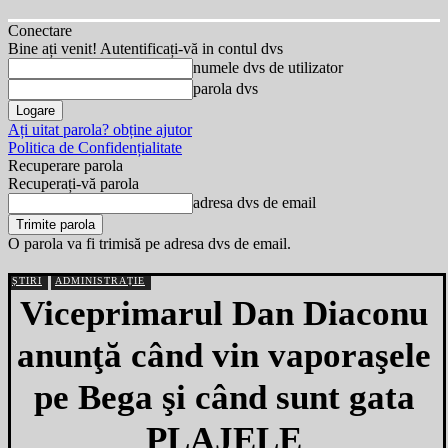
Conectare
Bine ați venit! Autentificați-vă in contul dvs
numele dvs de utilizator
parola dvs
Ați uitat parola? obține ajutor
Politica de Confidențialitate
Recuperare parola
Recuperați-vă parola
adresa dvs de email
O parola va fi trimisă pe adresa dvs de email.
ȘTIRI
ADMINISTRAȚIE
Viceprimarul Dan Diaconu
anunţă când vin vaporaşele
pe Bega şi când sunt gata
PLAJELE