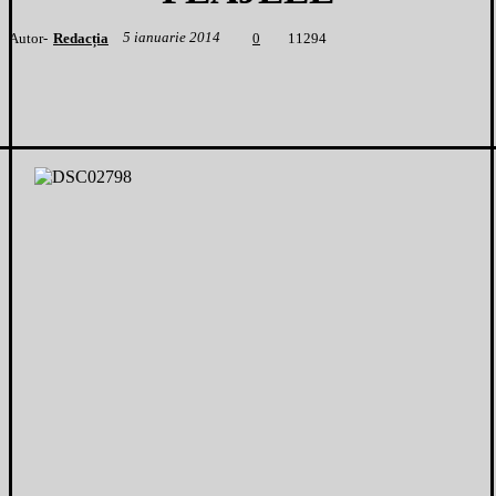
5 ianuarie 2014
Autor-
Redacția
1
1294
0