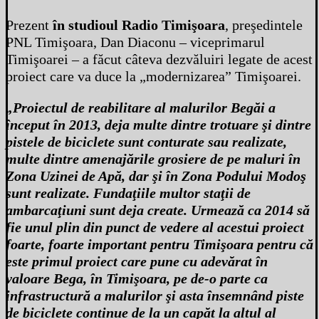
Prezent
în studioul Radio Timişoara
, preşedintele
PNL Timişoara, Dan Diaconu – viceprimarul
Timişoarei – a făcut câteva dezvăluiri legate de acest
proiect care va duce la „modernizarea” Timişoarei.
„Proiectul de reabilitare al malurilor Begăi a
început în 2013, deja multe dintre trotuare şi dintre
pistele de biciclete sunt conturate sau realizate,
multe dintre amenajările grosiere de pe maluri în
Zona Uzinei de Apă, dar şi în Zona Podului Modoş
sunt realizate. Fundaţiile multor staţii de
ambarcaţiuni sunt deja create. Urmează ca 2014 să
fie unul plin din punct de vedere al acestui proiect
foarte, foarte important pentru Timişoara pentru că
este primul proiect care pune cu adevărat în
valoare Bega, în Timişoara, pe de-o parte ca
infrastructură a malurilor şi asta însemnând piste
de biciclete continue de la un capăt la altul al