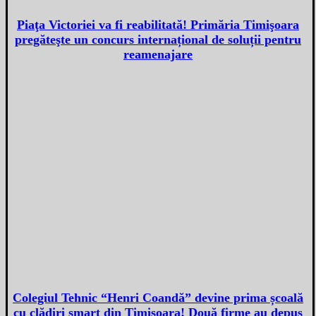
Piaţa Victoriei va fi reabilitată! Primăria Timişoara
pregăteşte un concurs internațional de soluții pentru
reamenajare
Colegiul Tehnic “Henri Coandă” devine prima școală
cu clădiri smart din Timişoara! Două firme au depus