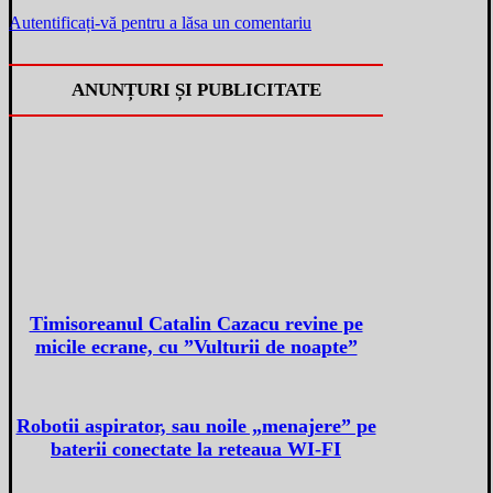
Autentificați-vă pentru a lăsa un comentariu
ANUNȚURI ȘI PUBLICITATE
Timisoreanul Catalin Cazacu revine pe
micile ecrane, cu ”Vulturii de noapte”
Robotii aspirator, sau noile „menajere” pe
baterii conectate la reteaua WI-FI