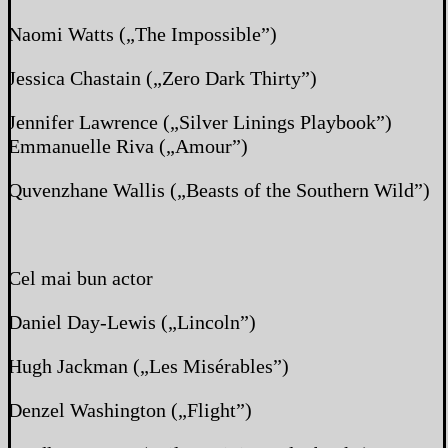
Naomi Watts („The Impossible”)
Jessica Chastain („Zero Dark Thirty”)
Jennifer Lawrence („Silver Linings Playbook”)
Emmanuelle Riva („Amour”)
Quvenzhane Wallis („Beasts of the Southern Wild”)
Cel mai bun actor
Daniel Day-Lewis („Lincoln”)
Hugh Jackman („Les Misérables”)
Denzel Washington („Flight”)