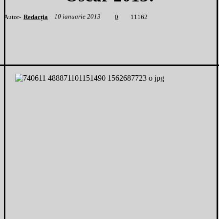
10 ianuarie 2013
Autor-
Redacția
1
1162
0