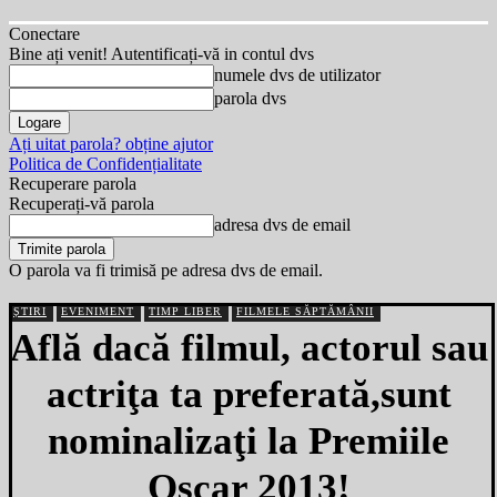
Conectare
Bine ați venit! Autentificați-vă in contul dvs
numele dvs de utilizator
parola dvs
Ați uitat parola? obține ajutor
Politica de Confidențialitate
Recuperare parola
Recuperați-vă parola
adresa dvs de email
O parola va fi trimisă pe adresa dvs de email.
ȘTIRI
EVENIMENT
TIMP LIBER
FILMELE SĂPTĂMÂNII
Află dacă filmul, actorul sau
actriţa ta preferată,sunt
nominalizaţi la Premiile
Oscar 2013!