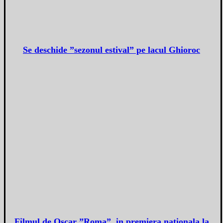
Se deschide ”sezonul estival” pe lacul Ghioroc
Filmul de Oscar ”Roma”, in premiera nationala la