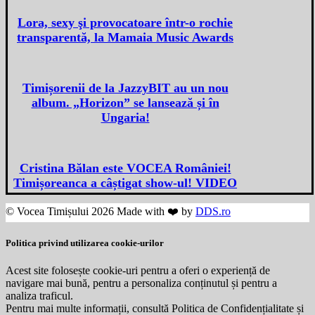
Lora, sexy şi provocatoare într-o rochie
transparentă, la Mamaia Music Awards
Timișorenii de la JazzyBIT au un nou
album. „Horizon” se lansează și în
Ungaria!
Cristina Bălan este VOCEA României!
Timișoreanca a câștigat show-ul! VIDEO
© Vocea Timișului 2026 Made with ❤️ by
DDS.ro
Politica privind utilizarea cookie-urilor
Acest site folosește cookie-uri pentru a oferi o experiență de
navigare mai bună, pentru a personaliza conținutul și pentru a
analiza traficul.
Pentru mai multe informații, consultă Politica de Confidențialitate și