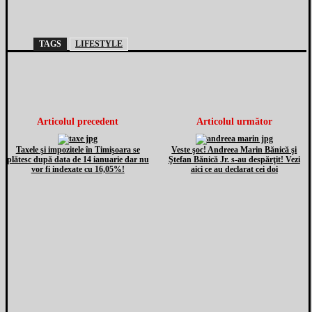
TAGS
LIFESTYLE
Articolul precedent
Articolul următor
Taxele şi impozitele în Timişoara se
Veste şoc! Andreea Marin Bănică şi
plătesc după data de 14 ianuarie dar nu
Ştefan Bănică Jr. s-au despărţit! Vezi
vor fi indexate cu 16,05%!
aici ce au declarat cei doi