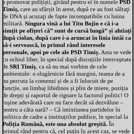
a promovat polițiști, girând pentru ei în numele
PSD
Timiș,
care au sfârșit în arest, după ce au fost săltaţi
de DNA și acuzaţi de fapte incompatibile cu haina
militară.
Singura vină a lui Titu Bojin e că i-a
simțit pe ofițeri că” sunt de cursă lungă” și ahtiați
după ciolan, după care i-a aruncat în linia întâi ca
să-i servească, în primul rând interesele
personale, apoi pe cele ale PSD Timiș.
Asta se vede
cu ochiul liber, în special după discuțiile interceptate
de
SRI Timiș
, ca să nu mai vorbim de cele
ambientale: o slugărnicie fără margini, teama de a
nu percuta la comenzi și de a fi înlocuit de pe
funcție, un limbaj libidinos și plin de miere, poziția
de drepți și raportul de rigoare la factorul politic! O
rușine adevărată care nu face decât să dezvăluie –
pentru a câta oară? – Că imixtiunea partidelor în
politica de cadre a instituțiilor publice, în special la
Poliția Română, este una absolut greșită.
În
primul rând pentru că, cel puțin în acest caz, se vede