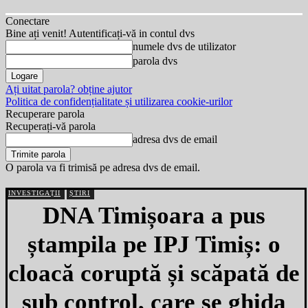
Conectare
Bine ați venit! Autentificați-vă in contul dvs
numele dvs de utilizator
parola dvs
Ați uitat parola? obține ajutor
Politica de confidențialitate și utilizarea cookie-urilor
Recuperare parola
Recuperați-vă parola
adresa dvs de email
O parola va fi trimisă pe adresa dvs de email.
INVESTIGAȚII
ȘTIRI
DNA Timișoara a pus
ștampila pe IPJ Timiș: o
cloacă coruptă și scăpată de
sub control, care se ghida