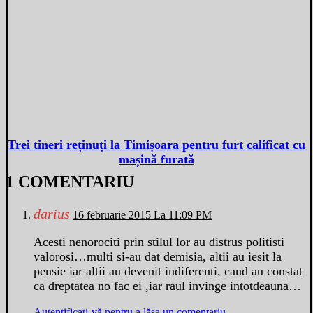
Trei tineri reținuți la Timișoara pentru furt calificat cu
mașină furată
1 COMENTARIU
darius
16 februarie 2015 La 11:09 PM
Acesti nenorociti prin stilul lor au distrus politisti
valorosi…multi si-au dat demisia, altii au iesit la
pensie iar altii au devenit indiferenti, cand au constat
ca dreptatea no fac ei ,iar raul invinge intotdeauna…
Autentificați-vă pentru a lăsa un comentariu