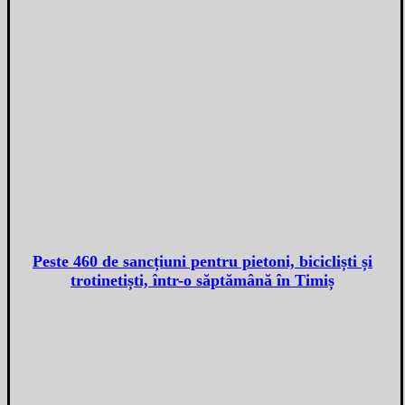
Peste 460 de sancțiuni pentru pietoni, bicicliști și
trotinetiști, într-o săptămână în Timiș