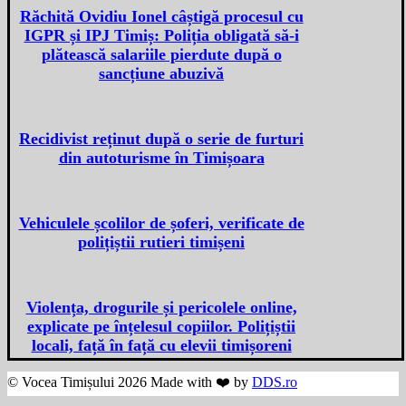
Răchită Ovidiu Ionel câștigă procesul cu
IGPR și IPJ Timiș: Poliția obligată să-i
plătească salariile pierdute după o
sancțiune abuzivă
Recidivist reținut după o serie de furturi
din autoturisme în Timișoara
Vehiculele școlilor de șoferi, verificate de
polițiștii rutieri timișeni
Violența, drogurile și pericolele online,
explicate pe înțelesul copiilor. Polițiștii
locali, față în față cu elevii timișoreni
© Vocea Timișului 2026 Made with ❤️ by
DDS.ro