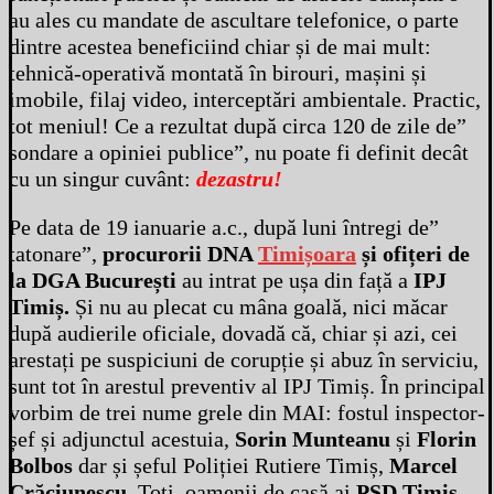
au ales cu mandate de ascultare telefonice, o parte
dintre acestea beneficiind chiar și de mai mult:
tehnică-operativă montată în birouri, mașini și
imobile, filaj video, interceptări ambientale. Practic,
tot meniul! Ce a rezultat după circa 120 de zile de”
sondare a opiniei publice”, nu poate fi definit decât
cu un singur cuvânt:
dezastru!
Pe data de 19 ianuarie a.c., după luni întregi de”
tatonare”,
procurorii DNA
Timișoara
și ofițeri de
la DGA București
au intrat pe ușa din față a
IPJ
Timiș.
Și nu au plecat cu mâna goală, nici măcar
după audierile oficiale, dovadă că, chiar și azi, cei
arestați pe suspiciuni de corupție și abuz în serviciu,
sunt tot în arestul preventiv al IPJ Timiș. În principal
vorbim de trei nume grele din MAI: fostul inspector-
șef și adjunctul acestuia,
Sorin Munteanu
și
Florin
Bolbos
dar și șeful Poliției Rutiere Timiș,
Marcel
Crăciunescu.
Toți, oamenii de casă ai
PSD Timiș
,