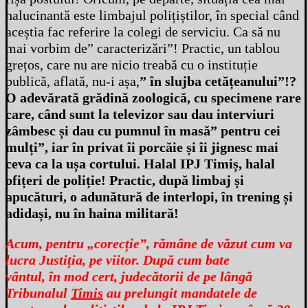
halucinantă este limbajul polițiștilor, în special când
aceștia fac referire la colegi de serviciu. Ca să nu
mai vorbim de” caracterizări”! Practic, un tablou
grețos, care nu are nicio treabă cu o instituție
publică, aflată, nu-i așa,
” în slujba cetățeanului”!?
O adevărată grădină zoologică, cu specimene rare
care, când sunt la televizor sau dau interviuri
zâmbesc și dau cu pumnul în masă” pentru cei
mulți”, iar în privat îi porcăie și îi jignesc mai
ceva ca la ușa cortului. Halal IPJ Timiș, halal
ofițeri de poliție! Practic, după limbaj și
apucături, o adunătură de interlopi, în trening și
adidași, nu în haina militară!
Acum, pentru „corecție”, rămâne de văzut cum va
lucra Justiția, pe viitor. După cum bate
vântul, în mod cert, judecătorii de pe lângă
Tribunalul
Timis
au prelungit mandatele de