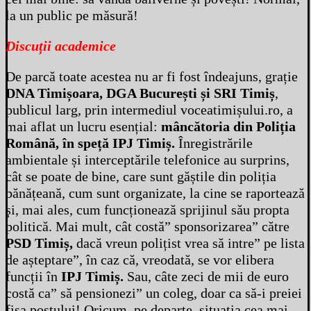
la un public pe măsură!
Discuții academice
De parcă toate acestea nu ar fi fost îndeajuns, grație
DNA Timișoara, DGA București și SRI Timiș
,
publicul larg, prin intermediul voceatimișului.ro, a
mai aflat un lucru esențial:
mâncătoria din Poliția
Română, în speță IPJ Timiș.
Înregistrările
ambientale și interceptările telefonice au surprins,
cât se poate de bine, care sunt găștile din poliția
bănățeană, cum sunt organizate, la cine se raportează
și, mai ales, cum funcționează sprijinul său propta
politică. Mai mult, cât costă” sponsorizarea” către
PSD Timiș,
dacă vreun polițist vrea să intre” pe lista
de așteptare”, în caz că, vreodată, se vor elibera
funcții în
IPJ Timiș.
Sau, câte zeci de mii de euro
costă ca” să pensionezi” un coleg, doar ca să-i preiei
fișa postului! Oricum, pe departe, situația cea mai