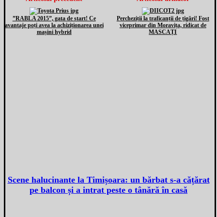
”RABLA 2015”, gata de start! Ce
Percheziții la traficanții de țigări! Fost
avantaje poți avea la achiziționarea unei
viceprimar din Moravița, ridicat de
mașini hybrid
MASCAȚI
Scene halucinante la Timișoara: un bărbat s-a cățărat
pe balcon și a intrat peste o tânără în casă