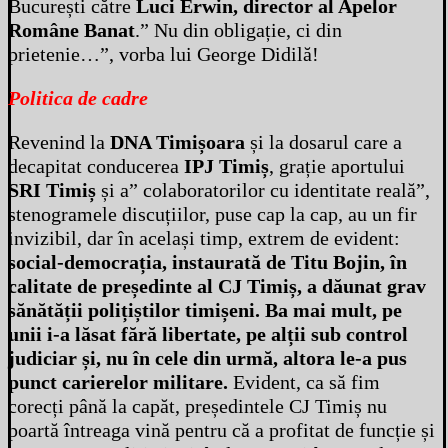
București către
Luci Erwin, director al Apelor
Române Banat
.” Nu din obligație, ci din
prietenie…”, vorba lui George Didilă!
Politica de cadre
Revenind la
DNA Timișoara
și la dosarul care a
decapitat conducerea
IPJ Timiș
, grație aportului
SRI Timiș
și a” colaboratorilor cu identitate reală”,
stenogramele discuțiilor, puse cap la cap, au un fir
invizibil, dar în același timp, extrem de evident:
social-democrația, instaurată de Titu Bojin, în
calitate de președinte al CJ Timiș, a dăunat grav
sănătății polițiștilor timișeni. Ba mai mult, pe
unii i-a lăsat fără libertate, pe alții sub control
judiciar și, nu în cele din urmă, altora le-a pus
punct carierelor militare.
Evident, ca să fim
corecți până la capăt, președintele CJ Timiș nu
poartă întreaga vină pentru că a profitat de funcție și