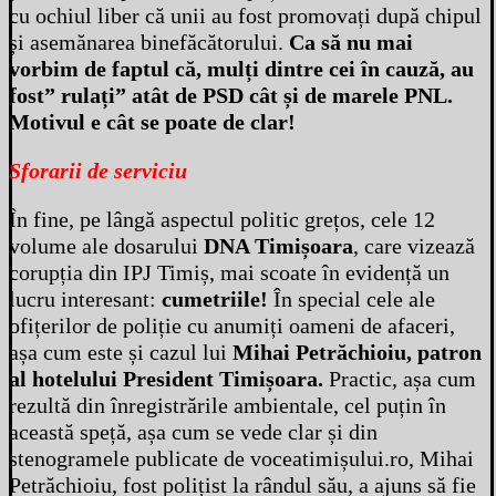
cu ochiul liber că unii au fost promovați după chipul
și asemănarea binefăcătorului.
Ca să nu mai
vorbim de faptul că, mulți dintre cei în cauză, au
fost” rulați” atât de PSD cât și de marele PNL.
Motivul e cât se poate de clar!
Sforarii de serviciu
În fine, pe lângă aspectul politic grețos, cele 12
volume ale dosarului
DNA Timișoara
, care vizează
corupția din IPJ Timiș, mai scoate în evidență un
lucru interesant:
cumetriile!
În special cele ale
ofițerilor de poliție cu anumiți oameni de afaceri,
așa cum este și cazul lui
Mihai Petrăchioiu, patron
al hotelului President Timișoara.
Practic, așa cum
rezultă din înregistrările ambientale, cel puțin în
această speță, așa cum se vede clar și din
stenogramele publicate de voceatimișului.ro, Mihai
Petrăchioiu, fost polițist la rândul său, a ajuns să fie