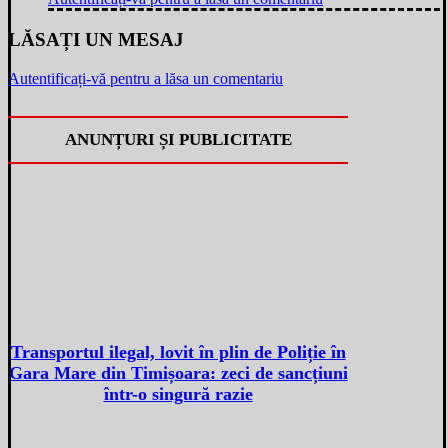
LĂSAȚI UN MESAJ
Autentificați-vă pentru a lăsa un comentariu
ANUNȚURI ȘI PUBLICITATE
Transportul ilegal, lovit în plin de Poliție în
Gara Mare din Timișoara: zeci de sancțiuni
într-o singură razie