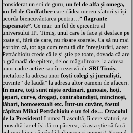
considerat un soi de guru,
un fel de alfa și omega,
un fel de Godfather
care dădea mereu sfaturi și își
acorda biencuvântarea pentru…
” flagrante
capcanate”
. Ce mai: un fel de epicentru al
universului IPJ Timiș, unul care le face și desface pe
toate și, fără de care, nu răsare soarele. Ca să nu mai
vorbim că, tot așa cum rezultă din înregistrări, acest
Petrăchioiu crede că le și ştie pe toate, dovada că are
o grămadă de epitete, deloc măgulitoare, la adresa
unor cadre active sau în rezervă ale
SRI Timiș,
metafore la adresa unor
foști colegi și jurnaliști,
cuvinte” de laudă” la adresa altor oameni de afaceri.
În mare, toți sunt niște ordinari, gunoaie, hoți,
țepari, curve, drogați, contrabandiști, mincinoși,
lăbari, homosexuali etc. Într-un cuvânt, fostul
căpitan Mihai Petrăchioiu e un fel de…
Oracolul
de la President!
Lumea îl ascultă, îi cere sfaturi, se
consultă iar el își dă cu părerea, că asta știe să facă
cel mai bine: să vândă baliverne și povești! Normal,