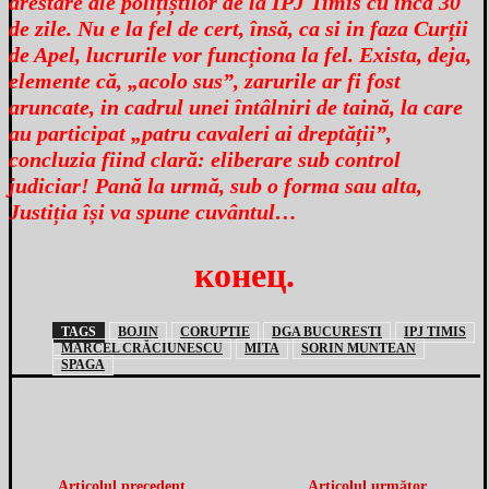
arestare ale polițiștilor de la IPJ Timis cu încă 30
de zile. Nu e la fel de cert, însă, ca si in faza Curții
de Apel, lucrurile vor funcționa la fel. Exista, deja,
elemente că, „acolo sus”, zarurile ar fi fost
aruncate, in cadrul unei întâlniri de taină, la care
au participat „patru cavaleri ai dreptății”,
concluzia fiind clară: eliberare sub control
judiciar! Pană la urmă, sub o forma sau alta,
Justiția își va spune cuvântul…
конец.
TAGS
BOJIN
CORUPTIE
DGA BUCURESTI
IPJ TIMIS
MARCEL CRĂCIUNESCU
MITA
SORIN MUNTEAN
SPAGA
Articolul precedent
Articolul următor