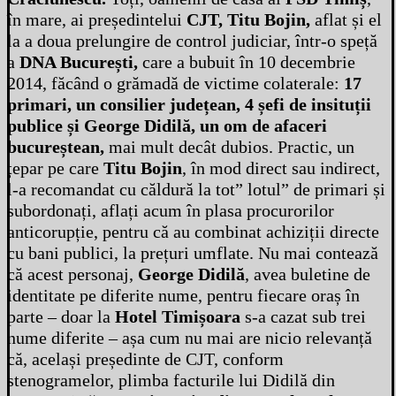
în mare, ai președintelui
CJT, Titu Bojin,
aflat și el
la a doua prelungire de control judiciar, într-o speță
a
DNA București,
care a bubuit în 10 decembrie
2014, făcând o grămadă de victime colaterale:
17
primari, un consilier județean, 4 șefi de insituții
publice și George Didilă, un om de afaceri
bucureștean,
mai mult decât dubios. Practic, un
țepar pe care
Titu Bojin
, în mod direct sau indirect,
l-a recomandat cu căldură la tot” lotul” de primari și
subordonați, aflați acum în plasa procurorilor
anticorupție, pentru că au combinat achiziții directe
cu bani publici, la prețuri umflate. Nu mai contează
că acest personaj,
George Didilă
, avea buletine de
identitate pe diferite nume, pentru fiecare oraș în
parte – doar la
Hotel Timișoara
s-a cazat sub trei
nume diferite – așa cum nu mai are nicio relevanță
că, același președinte de CJT, conform
stenogramelor, plimba facturile lui Didilă din