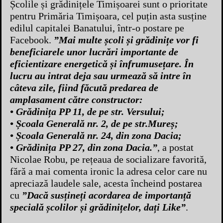
Școlile și grădinițele Timișoarei sunt o prioritate
pentru Primăria Timișoara, cel puțin asta susține
edilul capitalei Banatului, într-o postare pe
Facebook.
”Mai multe școli și grădinițe vor fi
beneficiarele unor lucrări importante de
eficientizare energetică și înfrumusețare. În
lucru au intrat deja sau urmează să intre în
câteva zile, fiind făcută predarea de
amplasament către constructor:
• Grădinița PP 11, de pe str. Versului;
• Școala Generală nr. 2, de pe str.Mureș;
• Școala Generală nr. 24, din zona Dacia;
• Grădinița PP 27, din zona Dacia.”
, a postat
Nicolae Robu, pe rețeaua de socializare favorită,
fără a mai comenta ironic la adresa celor care nu
apreciază laudele sale, acesta încheind postarea
cu
”Dacă susțineți acordarea de importanță
specială școlilor și grădinițelor, dați Like”
.