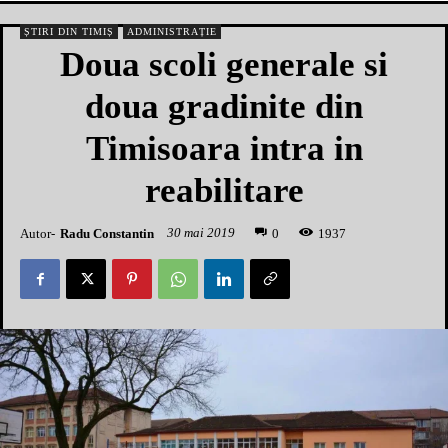
ȘTIRI DIN TIMIȘ
ADMINISTRAȚIE
Doua scoli generale si
doua gradinite din
Timisoara intra in
reabilitare
30 mai 2019
Autor-
Radu Constantin
1
937
0