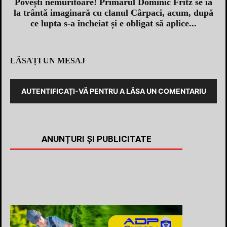
Povești nemuritoare! Primarul Dominic Fritz se ia
la trântă imaginară cu clanul Cârpaci, acum, după
ce lupta s-a încheiat și e obligat să aplice...
LĂSAȚI UN MESAJ
AUTENTIFICAȚI-VĂ PENTRU A LĂSA UN COMENTARIU
ANUNȚURI ȘI PUBLICITATE