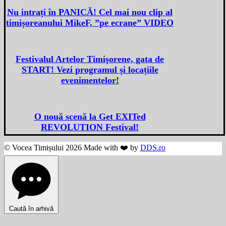
Nu intrați în PANICĂ! Cel mai nou clip al
timișoreanului MikeF, ”pe ecrane” VIDEO
Festivalul Artelor Timişorene, gata de
START! Vezi programul și locațiile
evenimentelor!
O nouă scenă la Get EXITed
REVOLUTION Festival!
© Vocea Timișului 2026 Made with ❤️ by
DDS.ro
Caută în arhivă