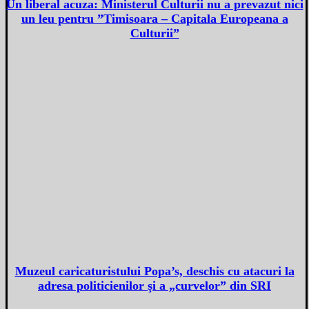
Un liberal acuza: Ministerul Culturii nu a prevazut nici
un leu pentru ”Timisoara – Capitala Europeana a
Culturii”
Muzeul caricaturistului Popa’s, deschis cu atacuri la
adresa politicienilor şi a „curvelor” din SRI