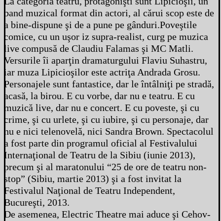
La categoria teatru, protagonişti sunt Lipicioşii, un
band muzical format din actori, al cărui scop este de
a bine-dispune şi de a pune pe gânduri.Poveştile
comice, cu un uşor iz supra-realist, curg pe muzica
live compusă de Claudiu Falamas şi MC Matli.
Versurile îi aparţin dramaturgului Flaviu Suhastru,
iar muza Lipicioşilor este actriţa Andrada Grosu.
Personajele sunt fantastice, dar le întâlniţi pe stradă,
acasă, la birou. E cu vorbe, dar nu e teatru. E cu
muzică live, dar nu e concert. E cu poveste, şi cu
crime, şi cu urlete, şi cu iubire, şi cu personaje, dar
nu e nici telenovelă, nici Sandra Brown. Spectacolul
a fost parte din programul oficial al Festivalului
Internaţional de Teatru de la Sibiu (iunie 2013),
precum şi al maratonului “25 de ore de teatru non-
stop” (Sibiu, martie 2013) şi a fost invitat la
Festivalul Naţional de Teatru Independent,
Bucureşti, 2013.
De asemenea, Electric Theatre mai aduce şi Cehov-