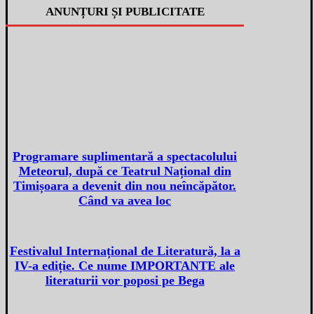
ANUNȚURI ȘI PUBLICITATE
Programare suplimentară a spectacolului
Meteorul, după ce Teatrul Național din
Timișoara a devenit din nou neîncăpător.
Când va avea loc
Festivalul Internațional de Literatură, la a
IV-a ediție. Ce nume IMPORTANTE ale
literaturii vor poposi pe Bega