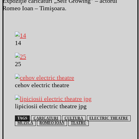
Expoziţie caricaturi „Self Growing” – actorul
Romeo Ioan – Timişoara.
14
25
cehov electric theatre
lipiciosii electric theatre jpg
TAGS
CARICATURI
CULTURA
ELECTRIC THEATRE
MUZICA
ROMEO IOAN
TEATRU