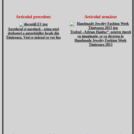
Articolul precedent
Articolul următor
Aurolacul şi aurolacii – tema unei
Trofeul „Adrian Haiduc“, pentru tinerii
dezbateri a autorităţilor locale din
cu imaginaţie, se va decerna la
Timişoara. Vezi ce măsuri se vor lua
Handmade Jewelry Fashion Week
Timişoara 2013