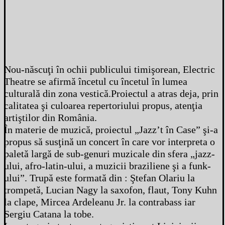
Nou-născuţi în ochii publicului timişorean, Electric
Theatre se afirmă încetul cu încetul în lumea
culturală din zona vestică.Proiectul a atras deja, prin
calitatea şi culoarea repertoriului propus, atenţia
artiştilor din România.
În materie de muzică, proiectul „Jazz’t în Case” şi-a
propus să susţină un concert în care vor interpreta o
paletă largă de sub-genuri muzicale din sfera „jazz-
ului, afro-latin-ului, a muzicii braziliene şi a funk-
ului”. Trupă este formată din : Ştefan Olariu la
trompetă, Lucian Nagy la saxofon, flaut, Tony Kuhn
la clape, Mircea Ardeleanu Jr. la contrabass iar
Sergiu Catana la tobe.