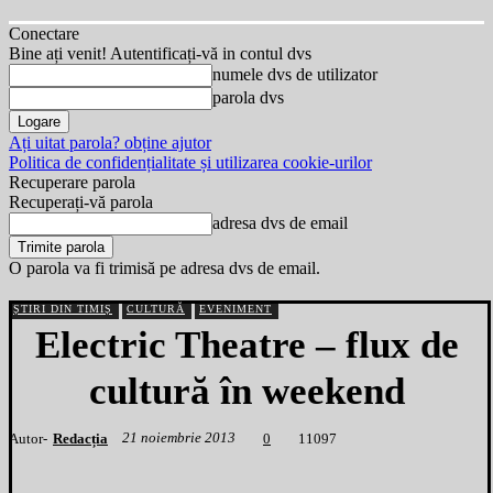
Conectare
Bine ați venit! Autentificați-vă in contul dvs
numele dvs de utilizator
parola dvs
Ați uitat parola? obține ajutor
Politica de confidențialitate și utilizarea cookie-urilor
Recuperare parola
Recuperați-vă parola
adresa dvs de email
O parola va fi trimisă pe adresa dvs de email.
ȘTIRI DIN TIMIȘ
CULTURĂ
EVENIMENT
Electric Theatre – flux de
cultură în weekend
21 noiembrie 2013
Autor-
Redacția
1
1097
0