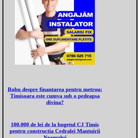
Robu despre finantarea pentru metrou:
Timisoara este cumva sub o pedeapsa
divina?
100.000 de lei de la bugetul CJ Timis
pentru constructia Cedralei Mantuirii
Neamului