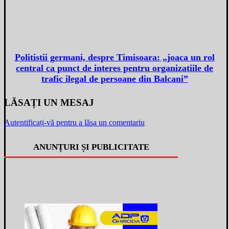
Politistii germani, despre Timisoara: „joaca un rol
central ca punct de interes pentru organizatiile de
trafic ilegal de persoane din Balcani”
LĂSAȚI UN MESAJ
Autentificați-vă pentru a lăsa un comentariu
ANUNȚURI ȘI PUBLICITATE