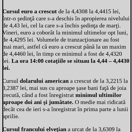
Cursul euro a crescut
de la 4,4308 la 4,4415 lei,
într-o şedinţă care s-a deschis în apropierea nivelului
de 4,43 lei, cel la care s-a închis şedinţa de marţi.
Vineri, euro a coborât la minimul ultimelor opt luni,
de 4,4295 lei. Volumele de tranzacţionare au fost
mai mari, astfel că euro a crescut până la un maxim
de 4,4460 lei, în timp ce minimul a fost de 4,4320
lei.
La ora 14:00 cotaţiile se situau la 4,44 – 4,4430
lei.
Cursul
dolarului american
a crescut de la 3,2215 la
3,2387 lei, mai sus cu aproape şase bani faţă de joia
trecută, când a fost înregistrat
minimul ultimilor
aproape doi ani şi jumătate.
O medie mai ridicată
decât cea de ieri s-a înregistrat în prima parte a lunii
aprilie.
Cursul francului elveţian
a urcat de la 3,6309 la