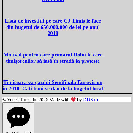
Lista de investitii pe care CJ Timis le face
din bugetul de 650.000.000 de lei pe anul
2018
Motivul pentru care primarul Robu le cere
timișorenilor să iasă în stradă la proteste
Timisoara va gazdui Semifinala Eurovision
in 2018. Cati bani se dau de la bugetul local
© Vocea Timișului 2026 Made with
by
DDS.ro