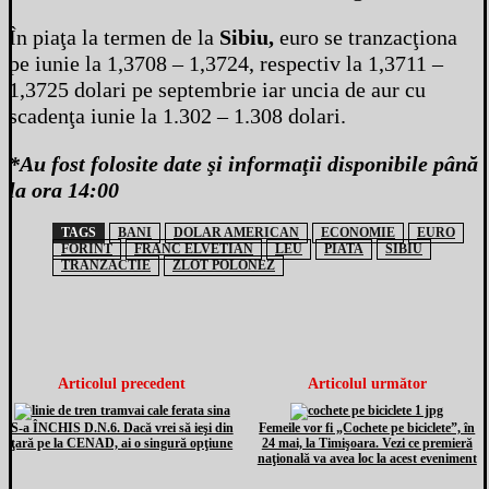
În piaţa la termen de la
Sibiu,
euro se tranzacţiona
pe iunie la 1,3708 – 1,3724, respectiv la 1,3711 –
1,3725 dolari pe septembrie iar uncia de aur cu
scadenţa iunie la 1.302 – 1.308 dolari.
*Au fost folosite date şi informaţii disponibile până
la ora 14:00
TAGS
BANI
DOLAR AMERICAN
ECONOMIE
EURO
FORINT
FRANC ELVETIAN
LEU
PIATA
SIBIU
TRANZACTIE
ZLOT POLONEZ
Articolul precedent
Articolul următor
S-a ÎNCHIS D.N.6. Dacă vrei să ieşi din
Femeile vor fi „Cochete pe biciclete”, în
ţară pe la CENAD, ai o singură opţiune
24 mai, la Timişoara. Vezi ce premieră
naţională va avea loc la acest eveniment