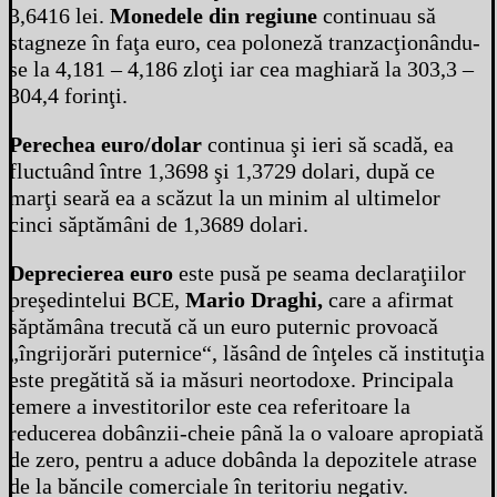
3,6416 lei.
Monedele din regiune
continuau să
stagneze în faţa euro, cea poloneză tranzacţionându-
se la 4,181 – 4,186 zloţi iar cea maghiară la 303,3 –
304,4 forinţi.
Perechea euro/dolar
continua şi ieri să scadă, ea
fluctuând între 1,3698 şi 1,3729 dolari, după ce
marţi seară ea a scăzut la un minim al ultimelor
cinci săptămâni de 1,3689 dolari.
Deprecierea euro
este pusă pe seama declaraţiilor
preşedintelui BCE,
Mario Draghi,
care a afirmat
săptămâna trecută că un euro puternic provoacă
„îngrijorări puternice“, lăsând de înţeles că instituţia
este pregătită să ia măsuri neortodoxe. Principala
temere a investitorilor este cea referitoare la
reducerea dobânzii-cheie până la o valoare apropiată
de zero, pentru a aduce dobânda la depozitele atrase
de la băncile comerciale în teritoriu negativ.