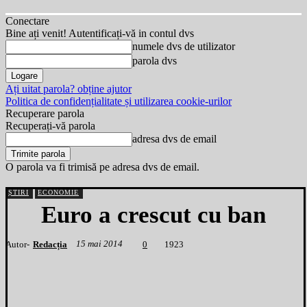
Conectare
Bine ați venit! Autentificați-vă in contul dvs
numele dvs de utilizator
parola dvs
Ați uitat parola? obține ajutor
Politica de confidențialitate și utilizarea cookie-urilor
Recuperare parola
Recuperați-vă parola
adresa dvs de email
O parola va fi trimisă pe adresa dvs de email.
ȘTIRI
ECONOMIE
Euro a crescut cu ban
15 mai 2014
Autor-
Redacția
1
923
0