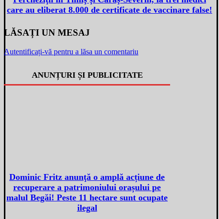
care au eliberat 8.000 de certificate de vaccinare false!
LĂSAȚI UN MESAJ
Autentificați-vă pentru a lăsa un comentariu
ANUNȚURI ȘI PUBLICITATE
Dominic Fritz anunţă o amplă acțiune de
recuperare a patrimoniului orașului pe
malul Begăi! Peste 11 hectare sunt ocupate
ilegal