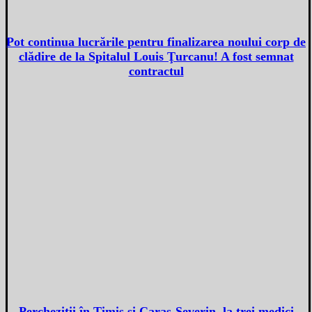
Pot continua lucrările pentru finalizarea noului corp de
clădire de la Spitalul Louis Ţurcanu! A fost semnat
contractul
Percheziţii în Timiş şi Caraş-Severin, la trei medici