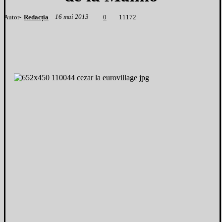
16 mai 2013
Autor-
Redacția
1
1172
0