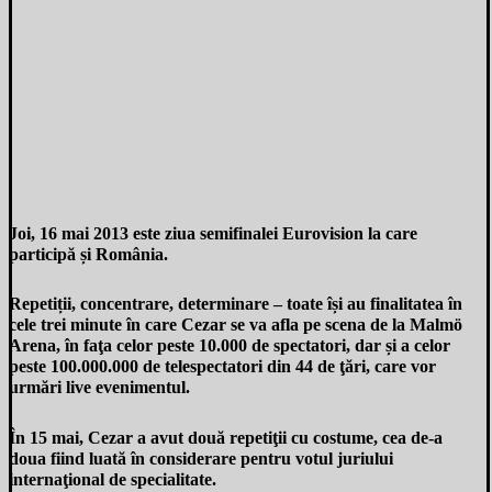
Joi, 16 mai 2013 este ziua semifinalei Eurovision la care
participă
și România.
Repetiții, concentrare, determinare – toate își au finalitatea în
cele trei minute în care Cezar se va afla pe scena de la Malmö
Arena, în faţa celor peste 10.000 de spectatori, dar
și a celor
peste 100.000.000 de telespectatori din 44 de ţări, care vor
urmări live evenimentul.
În 15 mai, Cezar a avut două repetiţii cu costume, cea de-a
doua fiind luată în considerare pentru votul juriului
internaţional de specialitate.