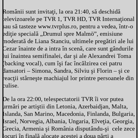
Românii sunt invitaţi, la ora 21:40, să deschidă
televizoarele pe TVR 1, TVR HD, TVR Internaţional
sau să tasteze www.tvrplus.ro, pentru a vedea, într-o
ediţie specială „Drumul spre Malmö”, emisiune
moderată de Liana Stanciu, ultimele pregătiri ale lui
Cezar înainte de a intra în scenă, care sunt gândurile
lui înaintea semifinalei, dar şi ale Alexandrei Toma
(backing vocal), cum îşi fac încălzirea cei patru
dansatori – Simona, Sandra, Silviu şi Florin – şi ce
reacţii stârneşte machiajul lor printre persoanele din
culise.
De la ora 22:00, telespectatorii TVR îi vor putea
urmări pe artiştii din Letonia, Azerbaidjan, Malta,
Islanda, San Marino, Macedonia, Finlanda, Bulgaria,
Israel, Norvegia, Albania, Ungaria, Elveţia, Georgia,
Grecia, Armenia şi România disputându-şi cele zece
locuri în finală alocate acestei a doua părţi a