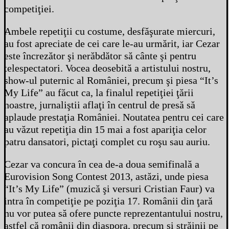
competiţiei.
Ambele repetiţii cu costume, desfăşurate miercuri,
au fost apreciate de cei care le-au urmărit, iar Cezar
este încrezător şi nerăbdător să cânte şi pentru
telespectatori. Vocea deosebită a artistului nostru,
show-ul puternic al României, precum şi piesa “It’s
My Life” au făcut ca, la finalul repetiţiei ţării
noastre, jurnaliştii aflaţi în centrul de presă să
aplaude prestaţia României. Noutatea pentru cei care
au văzut repetiţia din 15 mai a fost apariţia celor
patru dansatori, pictaţi complet cu roşu sau auriu.
Cezar va concura în cea de-a doua semifinală a
Eurovision Song Contest 2013, astăzi, unde piesa
“It’s My Life” (muzică şi versuri Cristian Faur) va
intra în competiţie pe poziţia 17. Românii din ţară
nu vor putea să ofere puncte reprezentantului nostru,
astfel că românii din diaspora, precum şi străinii pe