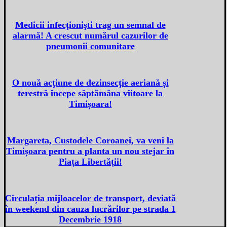
Medicii infecţionişti trag un semnal de
alarmă! A crescut numărul cazurilor de
pneumonii comunitare
O nouă acţiune de dezinsecţie aeriană și
terestră începe săptămâna viitoare la
Timișoara!
Margareta, Custodele Coroanei, va veni la
Timișoara pentru a planta un nou stejar în
Piața Libertății!
Circulația mijloacelor de transport, deviată
în weekend din cauza lucrărilor pe strada 1
Decembrie 1918