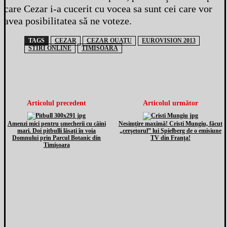
care Cezar i-a cucerit cu vocea sa sunt cei care vor
avea posibilitatea să ne voteze.
TAGS
CEZAR
CEZAR OUATU
EUROVISION 2013
STIRI ONLINE
TIMISOARA
Articolul precedent
Articolul următor
Amenzi mici pentru şmecherii cu câini
Nesimţire maximă! Cristi Mungiu, făcut
mari. Doi pitbulli lăsaţi în voia
„cerşetorul” lui Spielberg de o emisiune
Domnului prin Parcul Botanic din
TV din Franţa!
Timişoara