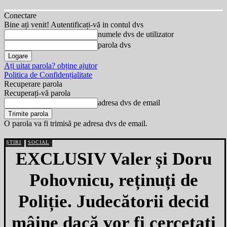
Conectare
Bine ați venit! Autentificați-vă in contul dvs
numele dvs de utilizator
parola dvs
Ați uitat parola? obține ajutor
Politica de Confidențialitate
Recuperare parola
Recuperați-vă parola
adresa dvs de email
O parola va fi trimisă pe adresa dvs de email.
ȘTIRI
SOCIAL
EXCLUSIV Valer și Doru
Pohovnicu, reținuți de
Poliție. Judecătorii decid
mâine dacă vor fi cercetați