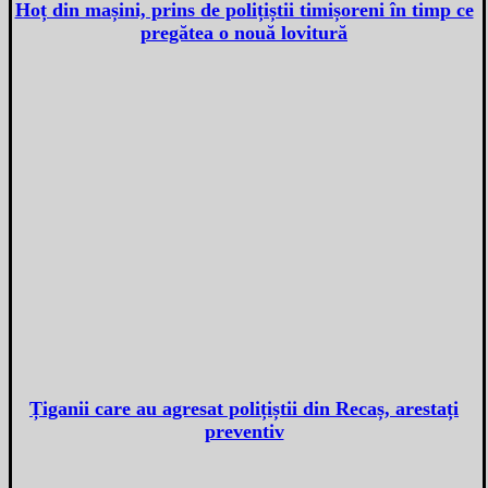
Hoț din mașini, prins de polițiștii timișoreni în timp ce
pregătea o nouă lovitură
Țiganii care au agresat polițiștii din Recaș, arestați
preventiv