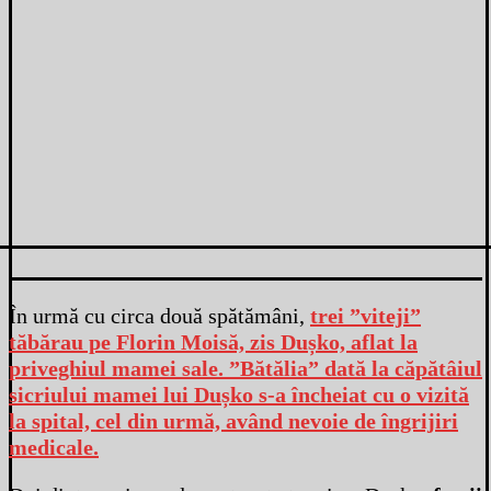
În urmă cu circa două spătămâni,
trei ”viteji”
tăbărau pe Florin Moisă, zis Dușko, aflat la
priveghiul mamei sale. ”Bătălia” dată la căpătâiul
sicriului mamei lui Dușko s-a încheiat cu o vizită
la spital, cel din urmă, având nevoie de îngrijiri
medicale.