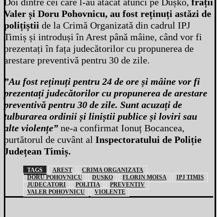
Doi dintre cei care l-au atacat atunci pe Dușko,
frații
Valer și Doru Pohovnicu, au fost reținuți astăzi de
polițiștii
de la Crimă Organizată din cadrul IPJ
Timiș și introduși în Arest până mâine, când vor fi
prezentați în fața judecătorilor cu propunerea de
arestare preventivă pentru 30 de zile.
”Au fost reținuți pentru 24 de ore și mâine vor fi
prezentați judecătorilor cu propunerea de arestare
preventivă pentru 30 de zile. Sunt acuzați de
tulburarea ordinii și liniștii publice și loviri sau
alte violențe”
ne-a confirmat Ionuț Bocancea,
purtătorul de cuvânt al
Inspectoratului de Poliție
Județean Timiș.
TAGS
AREST
CRIMA ORGANIZATA
DORU POHOVNICU
DUSKO
FLORIN MOISA
IPJ TIMIS
JUDECATORI
POLITIA
PREVENTIV
VALER POHOVNICU
VIOLENTE