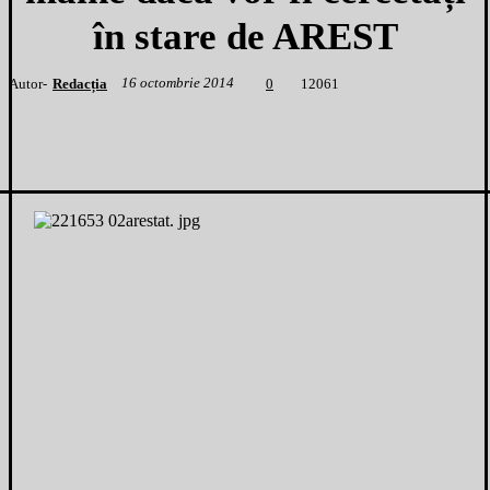
în stare de AREST
16 octombrie 2014
Autor-
Redacția
1
2061
0