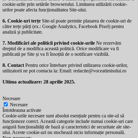
cookie-urile prin setările browserului. Limitarea utilizării cookie-
urilor poate afecta funcționalitatea Site-ului.
6. Cookie-uri terțe
Site-ul poate permite plasarea de cookie-uri de
către terțe părți (ex.: Google Analytics, Facebook Pixel) pentru
analiză și publicitate.
7. Modificări ale politicii privind cookie-urile
Ne rezervăm
dreptul de a modifica această politică. Orice modificare va fi
publicată pe Site și va fi însoțită de o notificare vizibilă.
8. Contact
Pentru orice întrebare privind utilizarea cookie-urilor,
utilizatorii ne pot contacta la: Email:
redactie@voceatimisului.ro
Ultima actualizare: 28 aprilie 2025.
Necesare
Necesare
Întotdeauna activate
Cookie-urile necesare sunt absolut esențiale pentru ca site-ul să
funcționeze corect. Această categorie include numai cookie-uri care
asigură funcționalități de bază și caracteristici de securitate ale site-
ului. Aceste cookie-uri nu stochează nicio informație personală.
Non-necessary