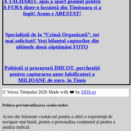
A TÂLHĂRIT, apoi a spart geamul pentru
A FURA dintr-o locuință din Timișoara și a
fugit! Acum e ARESTAT!
Specialiștii de la ”Crimă Organizată”, tot
mai solicitați! Vezi bilanțul capturilor din
ultimele două săptămâni FOTO
Polițiștii și procurorii DIICOT, percheziții
pentru capturarea unor falsificatori a
MILIOANE de euro, în Timiș
© Vocea Timișului 2026 Made with ❤️ by
DDS.ro
Politica privind utilizarea cookie-urilor
Acest site folosește cookie-uri pentru a oferi o experiență de
navigare mai bună, pentru a personaliza conținutul și pentru a
analiza traficul.