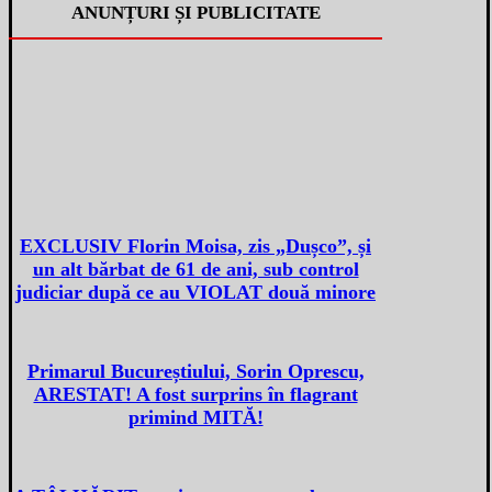
ANUNȚURI ȘI PUBLICITATE
EXCLUSIV Florin Moisa, zis „Dușco”, și
un alt bărbat de 61 de ani, sub control
judiciar după ce au VIOLAT două minore
Primarul Bucureștiului, Sorin Oprescu,
ARESTAT! A fost surprins în flagrant
primind MITĂ!