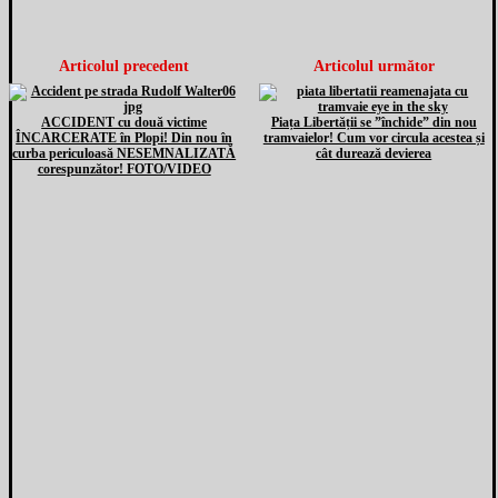
Articolul precedent
Articolul următor
ACCIDENT cu două victime
Piața Libertății se ”închide” din nou
ÎNCARCERATE în Plopi! Din nou în
tramvaielor! Cum vor circula acestea și
curba periculoasă NESEMNALIZATĂ
cât durează devierea
corespunzător! FOTO/VIDEO