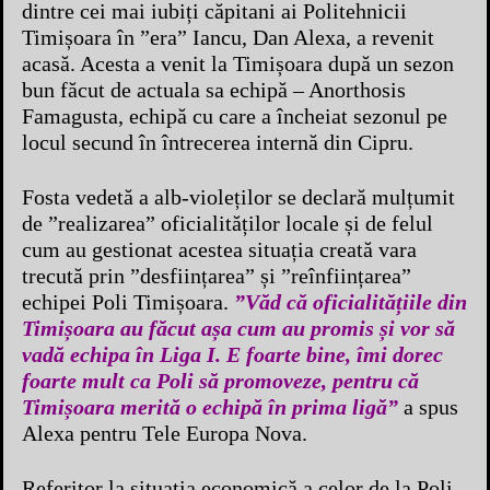
dintre cei mai iubiți căpitani ai Politehnicii
Timișoara în ”era” Iancu, Dan Alexa, a revenit
acasă. Acesta a venit la Timișoara după un sezon
bun făcut de actuala sa echipă – Anorthosis
Famagusta, echipă cu care a încheiat sezonul pe
locul secund în întrecerea internă din Cipru.
Fosta vedetă a alb-violeților se declară mulțumit
de ”realizarea” oficialităților locale și de felul
cum au gestionat acestea situația creată vara
trecută prin ”desființarea” și ”reînființarea”
echipei Poli Timișoara.
”Văd că oficialitățiile din
Timișoara au făcut așa cum au promis și vor să
vadă echipa în Liga I. E foarte bine, îmi dorec
foarte mult ca Poli să promoveze, pentru că
Timișoara merită o echipă în prima ligă”
a spus
Alexa pentru Tele Europa Nova.
Referitor la situația economică a celor de la Poli,