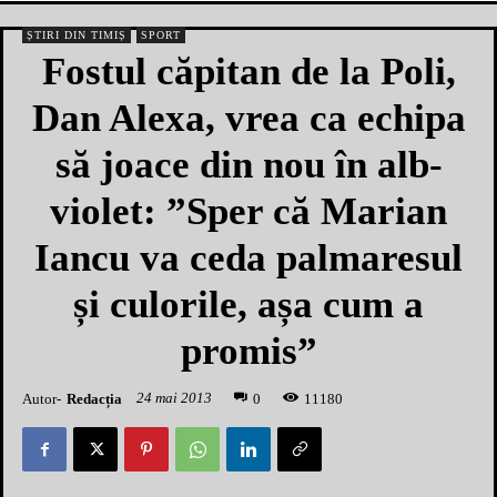
ȘTIRI DIN TIMIȘ
SPORT
Fostul căpitan de la Poli,
Dan Alexa, vrea ca echipa
să joace din nou în alb-
violet: ”Sper că Marian
Iancu va ceda palmaresul
și culorile, așa cum a
promis”
24 mai 2013
Autor-
Redacția
1
1180
0