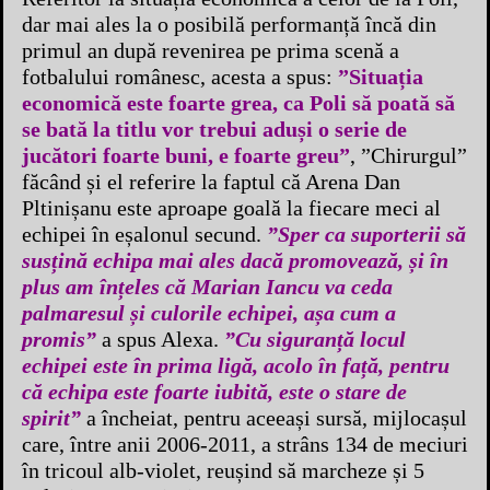
dar mai ales la o posibilă performanță încă din
primul an după revenirea pe prima scenă a
fotbalului românesc, acesta a spus:
”Situația
economică este foarte grea, ca Poli să poată să
se bată la titlu vor trebui aduși o serie de
jucători foarte buni, e foarte greu”
, ”Chirurgul”
făcând și el referire la faptul că Arena Dan
Pltinișanu este aproape goală la fiecare meci al
echipei în eșalonul secund.
”Sper ca suporterii să
susțină echipa mai ales dacă promovează, și în
plus am înțeles că Marian Iancu va ceda
palmaresul și culorile echipei, așa cum a
promis”
a spus Alexa.
”Cu siguranță locul
echipei este în prima ligă, acolo în față, pentru
că echipa este foarte iubită, este o stare de
spirit”
a încheiat, pentru aceeași sursă, mijlocașul
care, între anii 2006-2011, a strâns 134 de meciuri
în tricoul alb-violet, reușind să marcheze și 5