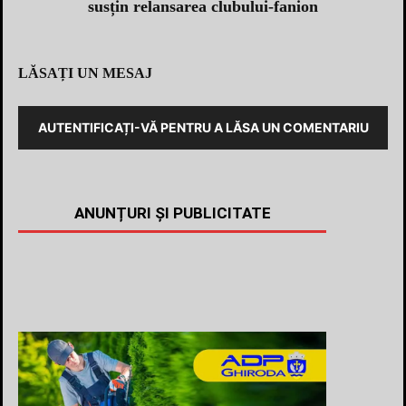
susțin relansarea clubului-fanion
LĂSAȚI UN MESAJ
AUTENTIFICAȚI-VĂ PENTRU A LĂSA UN COMENTARIU
ANUNȚURI ȘI PUBLICITATE