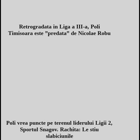
Retrogradata in Liga a III-a, Poli
Timisoara este ”predata” de Nicolae Robu
Poli vrea puncte pe terenul liderului Ligii 2,
Sportul Snagov. Rachita: Le stiu
slabiciunile