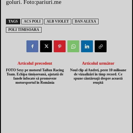
goluri. Foto:pariuri.me
TAGS
ACS POLI
ALB VIOLET
DAN ALEXA
POLI TIMISOARA
Articolul precedent
Articolul următor
FOTO Sexy pe motorul Taifun Racing
Noul clip al Andrei, peste 10 milioane
Team. Echipa timișoreană, ajutată de
de vizualizări în timp record. Ce
fanele înfocate să promoveze
spune cântăreaţă despre această
motorsportul în România
reuşită