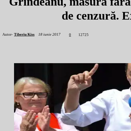
Grindeanu, măsură făr
de cenzură. E
Autor-
Tiberiu Kiss
18 iunie 2017
1
2725
0