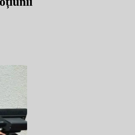
țiunii