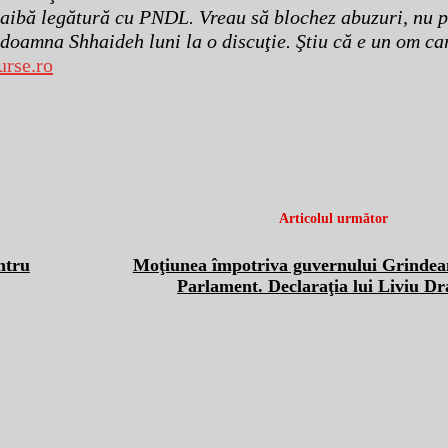
 aibă legătură cu PNDL. Vreau să blochez abuzuri, nu 
 doamna Shhaideh luni la o discuţie. Ştiu că e un om car
urse.ro
Articolul următor
ntru
Moţiunea împotriva guvernului Grindeanu
Parlament. Declaraţia lui Liviu D