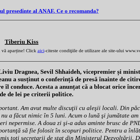
oul presedinte al ANAF. Ce o recomanda?
Tiberiu Kiss
ă vă aparține! Click
aici
-citeste condiţiile de utilizare ale site-ului www.
iviu Dragnea, Sevil Shhaideh, vicepremier și minis
nu a susținut o conferință de presă înainte de citir
 îl conduce. Acesta a anunțat că a blocat orice încer
 de lei pe criterii politice.
rtant. Am avut multe discuţii cu aleşii locali. Din păc
nu a făcut nimic în 5 luni. Acum o lună şi jumătate am 
ieri nepermise. A doua zi şi-a adus aminte brusc de PND
tanţă să fie folosit în scopuri politice. Pentru a înlă
is toţi secretarii de stat din Ministerul Dezvoltării. 