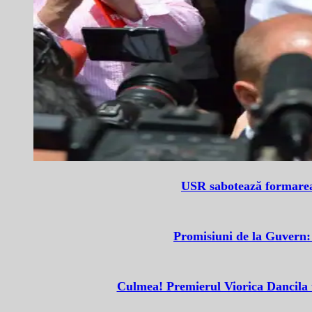
USR sabotează formarea g
Promisiuni de la Guvern
Culmea! Premierul Viorica Dancila t