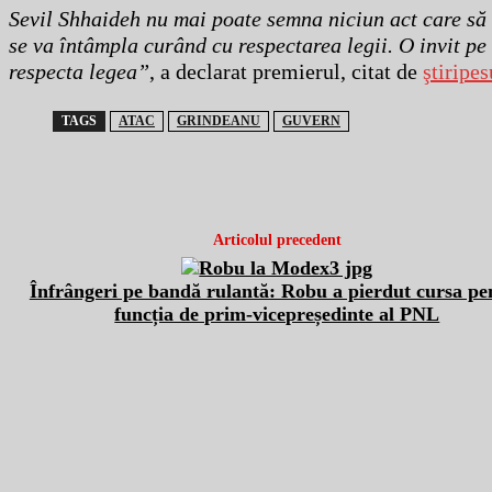
Sevil Shhaideh nu mai poate semna niciun act care să
se va întâmpla curând cu respectarea legii. O invit pe
respecta legea”
, a declarat premierul, citat de
ştiripes
TAGS
ATAC
GRINDEANU
GUVERN
Articolul precedent
Înfrângeri pe bandă rulantă: Robu a pierdut cursa pe
funcția de prim-vicepreședinte al PNL