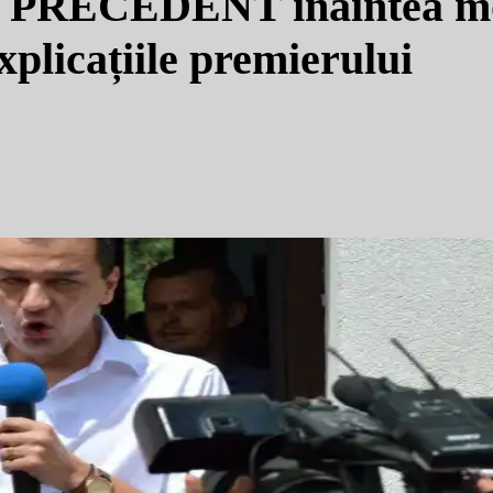
ă PRECEDENT înaintea mo
xplicațiile premierului