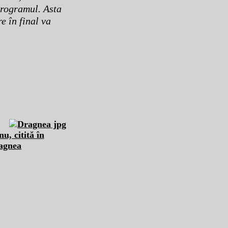
programul. Asta
e în final va
, citită în
ragnea