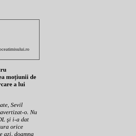
voceatimisului.ro
tru
ea moțiunii de
care a lui
ate, Sevil
avertizat-o. Nu
L şi i-a dat
tura orice
De azi, doamna