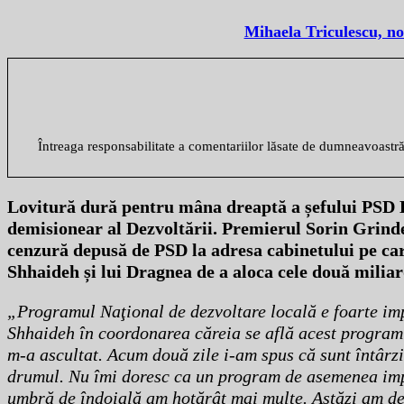
Mihaela Triculescu, n
Întreaga responsabilitate a comentariilor lăsate de dumneavoastr
Lovitură dură pentru mâna dreaptă a șefului PSD L
demisionear al Dezvoltării. Premierul Sorin Grindea
cenzură depusă de PSD la adresa cabinetului pe care
Shhaideh și lui Dragnea de a aloca cele două miliarde
„Programul Naţional de dezvoltare locală e foarte impo
Shhaideh în coordonarea căreia se află acest program 
m-a ascultat. Acum două zile i-am spus că sunt întârz
drumul. Nu îmi doresc ca un program de asemenea impor
umbră de îndoială am hotărât mai multe. Astăzi am dem