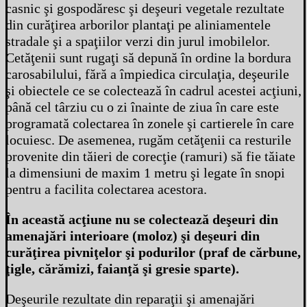
casnic şi gospodăresc şi deşeuri vegetale rezultate
din curăţirea arborilor plantaţi pe aliniamentele
stradale şi a spaţiilor verzi din jurul imobilelor.
Cetăţenii sunt rugaţi să depună în ordine la bordura
carosabilului, fără a împiedica circulaţia, deşeurile
şi obiectele ce se colectează în cadrul acestei acţiuni,
până cel târziu cu o zi înainte de ziua în care este
programată colectarea în zonele şi cartierele în care
locuiesc. De asemenea, rugăm cetăţenii ca resturile
provenite din tăieri de corecţie (ramuri) să fie tăiate
la dimensiuni de maxim 1 metru şi legate în snopi
pentru a facilita colectarea acestora.
În această acţiune nu se colectează deşeuri din
amenajări interioare (moloz) şi deşeuri din
curăţirea pivniţelor şi podurilor (praf de cărbune,
ţigle, cărămizi, faianţă şi gresie sparte).
Deşeurile rezultate din reparaţii şi amenajări