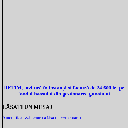
RETIM, lovitură în instanță și factură de 24.600 lei pe
fondul haosului din gestionarea gunoiului
LĂSAȚI UN MESAJ
Autentificați-vă pentru a lăsa un comentariu