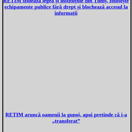
RETIM sfidează legea și instituțiile din Timiș, folosește
echipamente publice fără drept și blochează accesul la
informații
RETIM aruncă oamenii la gunoi, apoi pretinde că i-a
„transferat”