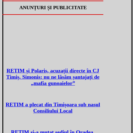
ANUNȚURI ȘI PUBLICITATE
RETIM și Polaris, acuzații directe în CJ
Timiș. Simonis: nu ne lăsăm șantajați de
„mafia gunoaielor”
RETIM a plecat din Timișoara sub nasul
Consiliului Local
RETIM și-a mutat sediul în Oradea.