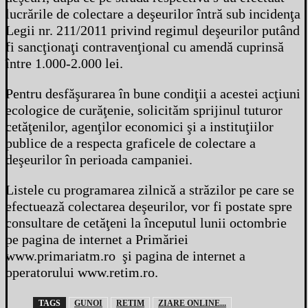
lucrările de colectare a deşeurilor întră sub incidenţa
Legii nr. 211/2011 privind regimul deşeurilor putând
fi sancţionaţi contravenţional cu amendă cuprinsă
între 1.000-2.000 lei.
Pentru desfăşurarea în bune condiţii a acestei acţiuni
ecologice de curăţenie, solicităm sprijinul tuturor
cetăţenilor, agenţilor economici şi a instituţiilor
publice de a respecta graficele de colectare a
deşeurilor în perioada campaniei.
Listele cu programarea zilnică a străzilor pe care se
efectuează colectarea deşeurilor, vor fi postate spre
consultare de cetăţeni la începutul lunii octombrie
pe pagina de internet a Primăriei
www.primariatm.ro şi pagina de internet a
operatorului www.retim.ro.
TAGS
GUNOI
RETIM
ZIARE ONLINE...