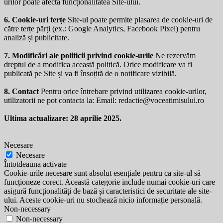
urilor poate afecta funcționalitatea Site-ului.
6. Cookie-uri terțe
Site-ul poate permite plasarea de cookie-uri de
către terțe părți (ex.: Google Analytics, Facebook Pixel) pentru
analiză și publicitate.
7. Modificări ale politicii privind cookie-urile
Ne rezervăm
dreptul de a modifica această politică. Orice modificare va fi
publicată pe Site și va fi însoțită de o notificare vizibilă.
8. Contact
Pentru orice întrebare privind utilizarea cookie-urilor,
utilizatorii ne pot contacta la: Email:
redactie@voceatimisului.ro
Ultima actualizare: 28 aprilie 2025.
Necesare
Necesare
Întotdeauna activate
Cookie-urile necesare sunt absolut esențiale pentru ca site-ul să
funcționeze corect. Această categorie include numai cookie-uri care
asigură funcționalități de bază și caracteristici de securitate ale site-
ului. Aceste cookie-uri nu stochează nicio informație personală.
Non-necessary
Non-necessary