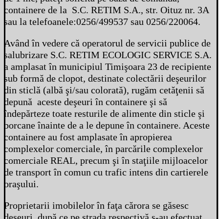
containere de la S.C. RETIM S.A., str. Oituz nr. 3A
sau la telefoanele:0256/499537 sau 0256/220064.
Având în vedere că operatorul de servicii publice de
salubrizare S.C. RETIM ECOLOGIC SERVICE S.A.
a amplasat în municipiul Timişoara 23 de recipiente
sub formă de clopot, destinate colectării deşeurilor
din sticlă (albă şi/sau colorată), rugăm cetăţenii să
depună aceste deşeuri în containere şi să
îndepărteze toate resturile de alimente din sticle şi
borcane înainte de a le depune în containere. Aceste
containere au fost amplasate în apropierea
complexelor comerciale, în parcările complexelor
comerciale REAL, precum şi în staţiile mijloacelor
de transport în comun cu trafic intens din cartierele
oraşului.
Proprietarii imobilelor în faţa cărora se găsesc
deşeuri, după ce pe strada respectivă s-au efectuat