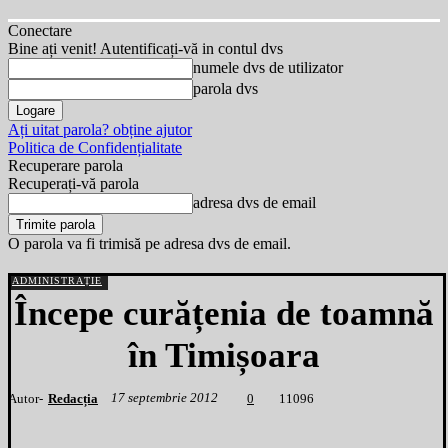
Conectare
Bine ați venit! Autentificați-vă in contul dvs
numele dvs de utilizator
parola dvs
Ați uitat parola? obține ajutor
Politica de Confidențialitate
Recuperare parola
Recuperați-vă parola
adresa dvs de email
O parola va fi trimisă pe adresa dvs de email.
ADMINISTRAȚIE
Începe curățenia de toamnă
în Timișoara
17 septembrie 2012
Autor-
Redacția
1
1096
0