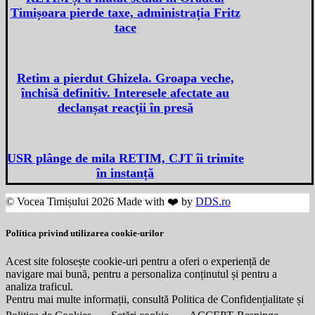
Timișoara pierde taxe, administrația Fritz
tace
Retim a pierdut Ghizela. Groapa veche,
închisă definitiv. Interesele afectate au
declanșat reacții în presă
USR plânge de mila RETIM, CJT îi trimite
în instanță
© Vocea Timișului 2026 Made with ❤️ by
DDS.ro
Politica privind utilizarea cookie-urilor
Acest site folosește cookie-uri pentru a oferi o experiență de
navigare mai bună, pentru a personaliza conținutul și pentru a
analiza traficul.
Pentru mai multe informații, consultă Politica de Confidențialitate și