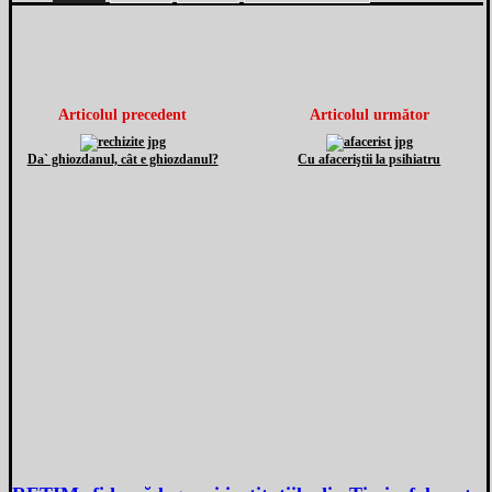
Articolul precedent
Articolul următor
Da` ghiozdanul, cât e ghiozdanul?
Cu afaceriştii la psihiatru