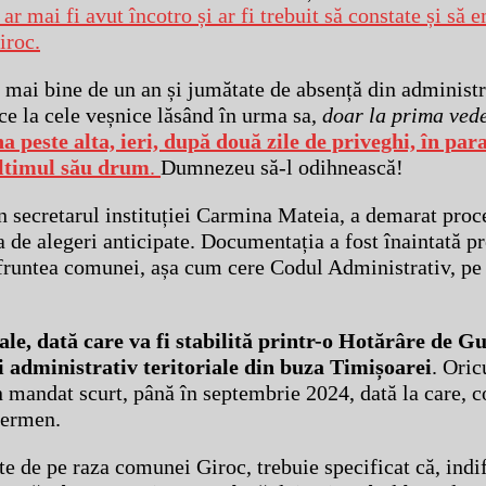
r mai fi avut încotro și ar fi trebuit să constate și să 
iroc.
 mai bine de un an și jumătate de absență din administr
ece la cele veșnice lăsând în urma sa,
doar la prima ved
a peste alta, ieri, după două zile de priveghi, în para
ultimul său drum
.
Dumnezeu să-l odihnească!
in secretarul instituției Carmina Mateia, a demarat pro
 de alegeri anticipate. Documentația a fost înaintată p
în fruntea comunei, așa cum cere Codul Administrativ, pe
rale, dată care va fi stabilită printr-o Hotărâre de 
ii administrativ teritoriale din buza Timișoarei
. Oric
un mandat scurt, până în septembrie 2024, dată la care, 
termen.
ate de pe raza comunei Giroc, trebuie specificat că, indi