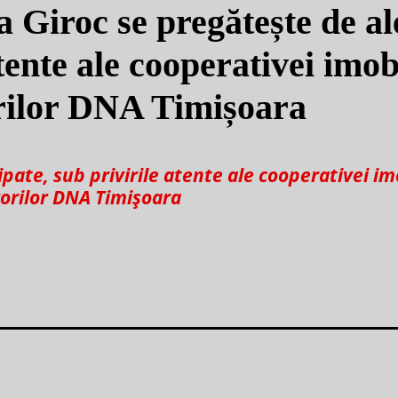
Giroc se pregătește de al
tente ale cooperativei imobi
rilor DNA Timișoara
ate, sub privirile atente ale cooperativei imo
orilor DNA Timișoara