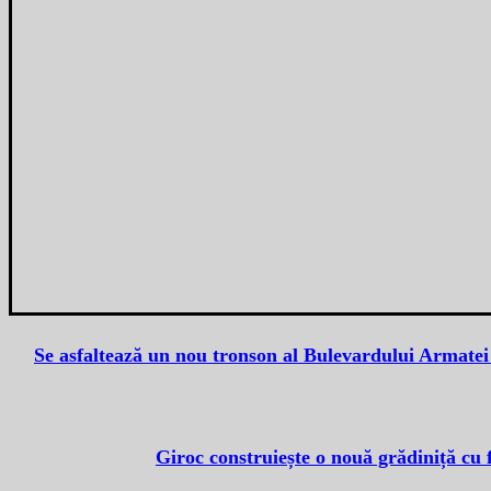
Se asfaltează un nou tronson al Bulevardului Armatei 
Giroc construiește o nouă grădiniță cu 