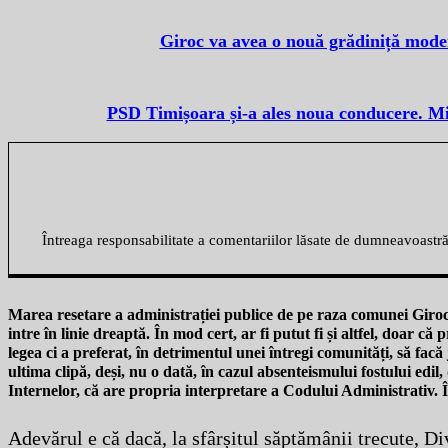
Giroc va avea o nouă grădiniță modern
PSD Timișoara și-a ales noua conducere. Miha
Întreaga responsabilitate a comentariilor lăsate de dumneavoastr
Marea resetare a administrației publice de pe raza comunei Giroc 
intre în linie dreaptă. În mod cert, ar fi putut fi și altfel, doar c
legea ci a preferat, în detrimentul unei întregi comunități, să facă
ultima clipă, deși, nu o dată, în cazul absenteismului fostului edil
Internelor, că are propria interpretare a Codului Administrativ. 
Adevărul e că dacă, la sfârșitul săptămânii trecute, Div