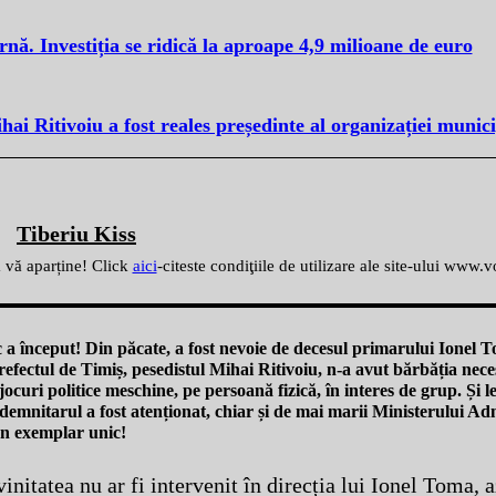
ă. Investiția se ridică la aproape 4,9 milioane de euro
i Ritivoiu a fost reales președinte al organizației munic
Tiberiu Kiss
ă vă aparține! Click
aici
-citeste condiţiile de utilizare ale site-ului www.
a început! Din păcate, a fost nevoie de decesul primarului Ionel T
ă prefectul de Timiș, pesedistul Mihai Ritivoiu, n-a avut bărbăția nec
 jocuri politice meschine, pe persoană fizică, în interes de grup. Și 
, demnitarul a fost atenționat, chiar și de mai marii Ministerului Adm
În exemplar unic!
initatea nu ar fi intervenit în direcția lui Ionel Toma, 