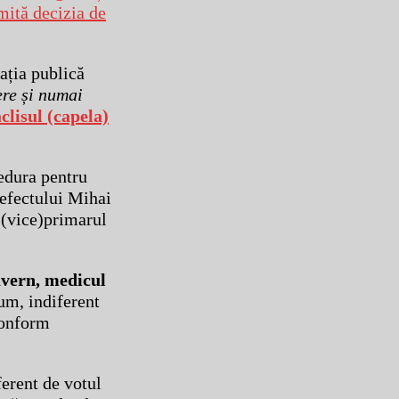
emită decizia de
ația publică
ere și numai
clisul (capela)
cedura pentru
refectului Mihai
 (vice)primarul
Guvern, medicul
um, indiferent
conform
ferent de votul