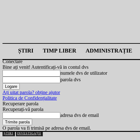
ȘTIRI
TIMP LIBER
ADMINISTRAȚIE
Conectare
Bine ați venit! Autentificați-vă in contul dvs
numele dvs de utilizator
parola dvs
Ați uitat parola? obține ajutor
Politica de Confidențialitate
Recuperare parola
Recuperați-vă parola
adresa dvs de email
O parola va fi trimisă pe adresa dvs de email.
ȘTIRI
INVESTIGAȚII