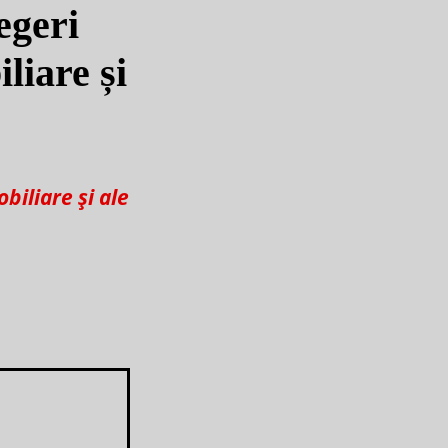
egeri
liare și
biliare și ale