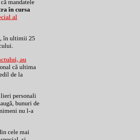
e că mandatele
tra în cursa
cial al
, în ultimii 25
cului.
ctului, au
sonal că ultima
edil de la
ilieri personali
adaugă, bunuri de
 nimeni nu l-a
 din cele mai
special, și