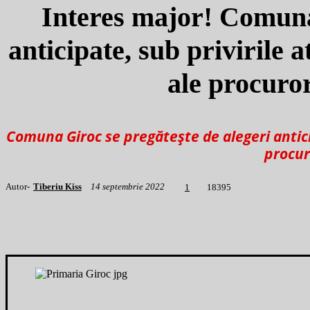
Interes major! Comuna 
anticipate, sub privirile a
ale procuro
Comuna Giroc se pregătește de alegeri anticip
procur
Autor-
Tiberiu Kiss
14 septembrie 2022
1
8395
1