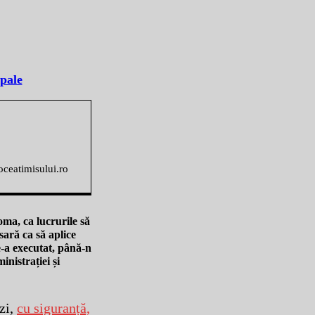
ipale
voceatimisului.ro
oma, ca lucrurile să
esară ca să aplice
le-a executat, până-n
inistrației și
azi,
cu siguranță,