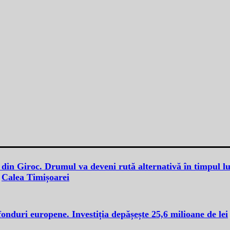
din Giroc. Drumul va deveni rută alternativă în timpul lu
Calea Timișoarei
fonduri europene. Investiția depășește 25,6 milioane de lei