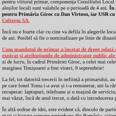
pentru viitorul primar, componența Consiliului Local 
aleșilor locali sunt valabile pe o perioadă de 4 ani.
În 
pentru Primăria Giroc cu Dan Vîrtosu, iar USR c
Colterm SA
.
Încă nu e foarte clar cu cine va defila în alegerile loc
de ani. Posibil să fie o nominalizare pe linie de dinas
Cum mandatul de primar a încetat de drept odată cu
expirat și atribuțiunile de administrator public al
zi de lucru, în cadrul Primăriei Giroc, a celei mai cele
marginea Timișoarei a fost vineri, 9 septembrie!
La fel, tot datorită trecerii în neființă a primarului, a
pe care Ionel Toma i-a avut și i-a remunerat, ani la râ
recuperat: laptopuri, telefoane și o mașină de serviciu
mai văzut, încă de anul trecut, o dată cu introducerea 
În altă ordine de idei, este evident că, dincolo de part
mari și bogate comune periurbane din România, viitorul