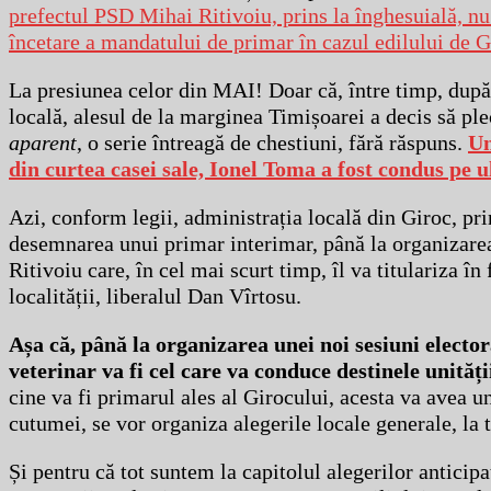
prefectul PSD Mihai Ritivoiu, prins la înghesuială, nu a
încetare a mandatului de primar în cazul edilului de G
La presiunea celor din MAI! Doar că, între timp, după
locală, alesul de la marginea Timișoarei a decis să pl
aparent
, o serie întreagă de chestiuni, fără răspuns.
Un
din curtea casei sale, Ionel Toma a fost condus pe 
Azi, conform legii, administrația locală din Giroc, pr
desemnarea unui primar interimar, până la organizarea
Ritivoiu care, în cel mai scurt timp, îl va titulariza 
localității, liberalul Dan Vîrtosu.
Așa că, până la organizarea unei noi sesiuni electo
veterinar va fi cel care va conduce destinele unităț
cine va fi primarul ales al Girocului, acesta va avea 
cutumei, se vor organiza alegerile locale generale, la 
Și pentru că tot suntem la capitolul alegerilor anticip