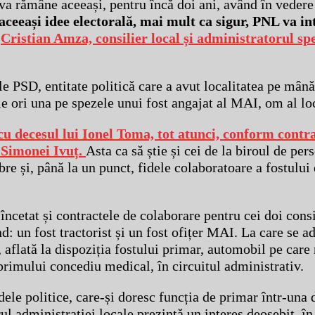
va rămâne aceeași, pentru încă doi ani, având în veder
aceeași idee electorală, mai mult ca sigur, PNL va in
u
Cristian Amza, consilier local și administratorul spe
ale PSD, entitate politică care a avut localitatea pe mână
tie ori una pe spezele unui fost angajat al MAI, om al lo
 decesul lui Ionel Toma, tot atunci, conform contra
e Simonei Ivuț.
Asta ca să știe și cei de la biroul de per
bre și, până la un punct, fidele colaboratoare a fostului 
u încetat și contractele de colaborare pentru cei doi cons
nd: un fost tractorist și un fost ofițer MAI. La care se 
, aflată la dispoziția fostului primar, automobil pe care
primului concediu medical, în circuitul administrativ.
idele politice, care-și doresc funcția de primar într-una
 administrației locale prezintă un interes deosebit, în 