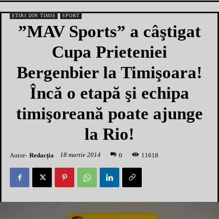
ȘTIRI DIN TIMIȘ
SPORT
”MAV Sports” a câştigat
Cupa Prieteniei
Bergenbier la Timişoara!
Încă o etapă şi echipa
timişoreană poate ajunge
la Rio!
18 martie 2014
Autor-
Redacția
1
1618
0