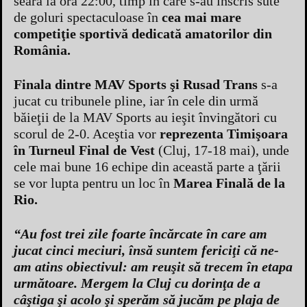
seara la ora 22:00, timp în care s-au înscris sute
de goluri spectaculoase în
cea mai mare
competiţie sportivă dedicată amatorilor din
România.
Finala dintre MAV Sports şi Rusad Trans
s-a
jucat cu tribunele pline, iar în cele din urmă
băieţii de la MAV Sports au ieşit învingători cu
scorul de 2-0. Aceştia vor
reprezenta Timişoara
în Turneul Final de Vest
(Cluj, 17-18 mai), unde
cele mai bune 16 echipe din această parte a ţării
se vor lupta pentru un loc în
Marea Finală de la
Rio.
“Au fost trei zile foarte încărcate în care am
jucat cinci meciuri, însă suntem fericiţi că ne-
am atins obiectivul: am reuşit să trecem în etapa
următoare. Mergem la Cluj cu dorinţa de a
câştiga şi acolo şi sperăm să jucăm pe plaja de