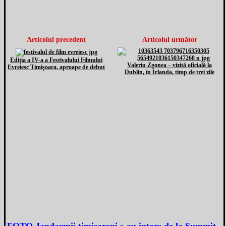
Articolul precedent
Articolul următor
Ediţia a IV-a a Festivalului Filmului
Valeriu Zgonea – vizită oficială la
Evreiesc Timişoara, aproape de debut
Dublin, în Irlanda, timp de trei zile
FOTO Jandarmii timişoreni s-au intors de la Summit-