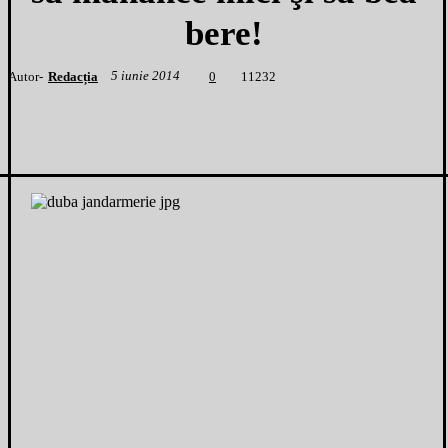
bere!
5 iunie 2014
Autor-
Redacția
1
1232
0