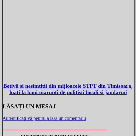
Betivii si nesimtitii din mijloacele STPT din Timisoara,
luati la bani marunti de politisti locali si jandarmi
LĂSAȚI UN MESAJ
Autentificați-vă pentru a lăsa un comentariu