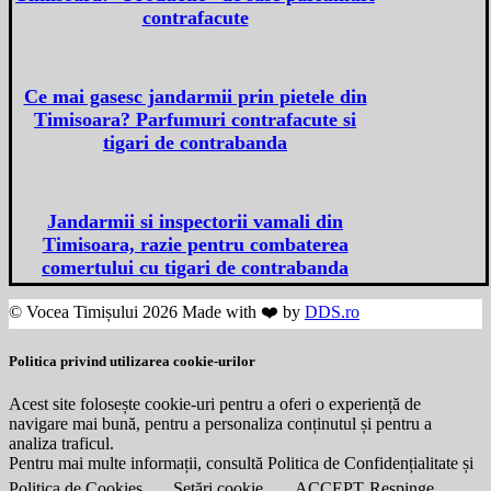
contrafacute
Ce mai gasesc jandarmii prin pietele din
Timisoara? Parfumuri contrafacute si
tigari de contrabanda
Jandarmii si inspectorii vamali din
Timisoara, razie pentru combaterea
comertului cu tigari de contrabanda
© Vocea Timișului 2026 Made with ❤️ by
DDS.ro
Politica privind utilizarea cookie-urilor
Acest site folosește cookie-uri pentru a oferi o experiență de
navigare mai bună, pentru a personaliza conținutul și pentru a
analiza traficul.
Pentru mai multe informații, consultă Politica de Confidențialitate și
Politica de Cookies.
Setări cookie
ACCEPT
Respinge