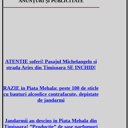
ANUNȚURI ȘI PUBLICITATE
ATENTIE soferi! Pasajul Michelangelo si
strada Aries din Timisoara SE INCHID!
RAZIE in Piata Mehala: peste 100 de sticle
cu bauturi alcoolice contrafacute, depistate
de jandarmi
Jandarmii au descins in Piata Mehala din
Timisoara! ”Productie” de sase parfumuri