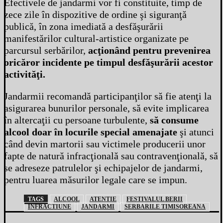
Efectivele de jandarmi vor fi constituite, timp de
zece zile în dispozitive de ordine şi siguranţă
publică, în zona imediată a desfăşurării
manifestărilor cultural-artistice organizate pe
parcursul serbărilor,
acţionând pentru prevenirea
oricăror incidente pe timpul desfăşurării acestor
activităţi.
Jandarmii recomandă participanţilor să fie atenţi la
asigurarea bunurilor personale, să evite implicarea
în altercaţii cu persoane turbulente,
să consume
alcool doar în locurile special amenajate
şi atunci
când devin martorii sau victimele producerii unor
fapte de natură infracţională sau contravenţională, să
se adreseze patrulelor şi echipajelor de jandarmi,
pentru luarea măsurilor legale care se impun.
TAGS
ALCOOL
ATENTIE
FESTIVALUL BERII
INFRACTIUNE
JANDARMI
SERBARILE TIMISOREANA