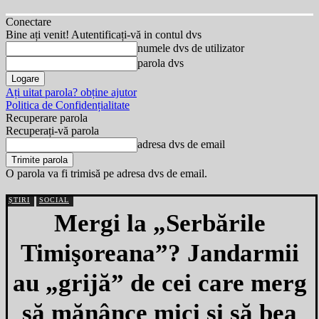
Conectare
Bine ați venit! Autentificați-vă in contul dvs
numele dvs de utilizator
parola dvs
Ați uitat parola? obține ajutor
Politica de Confidențialitate
Recuperare parola
Recuperați-vă parola
adresa dvs de email
O parola va fi trimisă pe adresa dvs de email.
ȘTIRI
SOCIAL
Mergi la „Serbările
Timişoreana”? Jandarmii
au „grijă” de cei care merg
să mănânce mici şi să bea