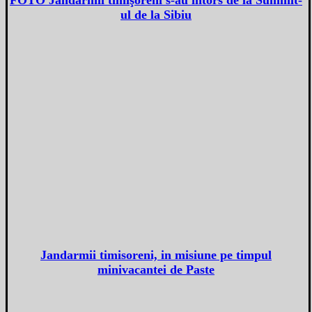
ul de la Sibiu
Jandarmii timisoreni, in misiune pe timpul
minivacantei de Paste