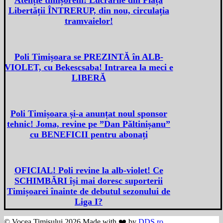
Libertății ÎNTRERUP, din nou, circulația
tramvaielor!
Poli Timișoara se PREZINTĂ în ALB-
VIOLET, cu Bekescsaba! Intrarea la meci e
LIBERĂ
Poli Timișoara și-a anunțat noul sponsor
tehnic! Joma, revine pe ”Dan Păltinișanu”
cu BENEFICII pentru abonați
OFICIAL! Poli revine la alb-violet! Ce
SCHIMBĂRI își mai doresc suporterii
Timișoarei înainte de debutul sezonului de
Liga I?
© Vocea Timișului 2026 Made with ❤️ by
DDS.ro