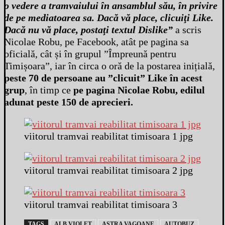
o vedere a tramvaiului în ansamblul său, în privire
de pe mediatoarea sa. Dacă vă place, clicuiţi Like.
Dacă nu vă place, postaţi textul Dislike”
a scris
Nicolae Robu, pe Facebook, atât pe pagina sa
oficială, cât și în grupul ”Împreună pentru
Timișoara”, iar în circa o oră de la postarea inițială,
peste 70 de persoane au ”clicuit” Like în acest
grup
, în timp ce
pe pagina Nicolae Robu, edilul
adunat peste 150 de aprecieri.
viitorul tramvai reabilitat timisoara 1 jpg
viitorul tramvai reabilitat timisoara 2 jpg
viitorul tramvai reabilitat timisoara 3
TAGS
ALB VIOLET
ASTRA VAGOANE
AUTOBUZ