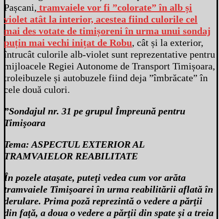
Pașcani,
tramvaiele vor fi ”colorate” în alb și
violet atât la interior, acestea fiind culorile cel
mai des votate de timișoreni în urma unui sondaj
puțin mai vechi inițat de Robu
, cât și la exterior,
întrucât culorile alb-violet sunt reprezentative pentru
mijloacele Regiei Autonome de Transport Timișoara,
troleibuzele și autobuzele fiind deja ”îmbrăcate” în
cele două culori.
”Sondajul nr. 31 pe grupul Împreună pentru
Timişoara
Tema: ASPECTUL EXTERIOR AL
TRAMVAIELOR REABILITATE
În pozele ataşate, puteţi vedea cum vor arăta
tramvaiele Timişoarei în urma reabilitării aflată în
derulare. Prima poză reprezintă o vedere a părţii
din faţă, a doua o vedere a părţii din spate şi a treia