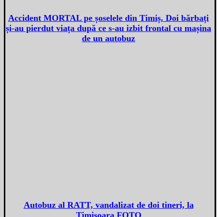
Accident MORTAL pe șoselele din Timiș. Doi bărbați
și-au pierdut viața după ce s-au izbit frontal cu mașina
de un autobuz
Autobuz al RATT, vandalizat de doi tineri, la
Timișoara FOTO