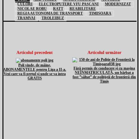
CULORI
ELECTROPUTERE VFU PASCANI
MODERNIZAT
NICOLAE ROBU
RATT
REABILITARE
REGIA AUTONOMA DE TRANSPORT
TIMISOARA
TRAMVAI
TROLEIBUZ
Articolul precedent
Articolul următor
Poli vinde, de mâine,
Fără permis de conducere și cu mașina
ABONAMENTELE pentru Liga a II-a.
NEÎNMATRICULATĂ, un bărbat a
Vezi care va fi prețul și unde se va intra
fost ”săltat” de polițiștii de frontieră din
GRATIS
Timiș