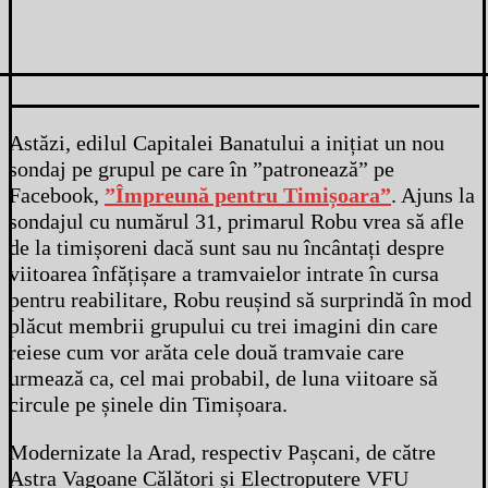
Astăzi, edilul Capitalei Banatului a inițiat un nou
sondaj pe grupul pe care în ”patronează” pe
Facebook,
”Împreună pentru Timișoara”
. Ajuns la
sondajul cu numărul 31, primarul Robu vrea să afle
de la timișoreni dacă sunt sau nu încântați despre
viitoarea înfățișare a tramvaielor intrate în cursa
pentru reabilitare, Robu reușind să surprindă în mod
plăcut membrii grupului cu trei imagini din care
reiese cum vor arăta cele două tramvaie care
urmează ca, cel mai probabil, de luna viitoare să
circule pe șinele din Timișoara.
Modernizate la Arad, respectiv Pașcani, de către
Astra Vagoane Călători și Electroputere VFU