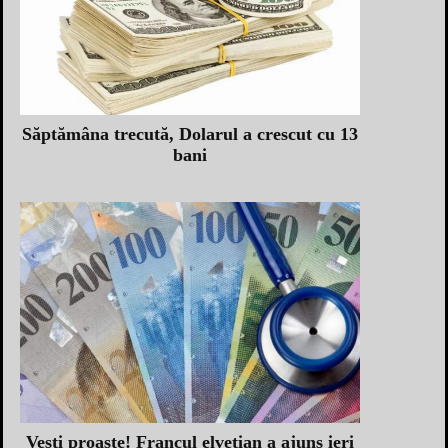
Săptămâna trecută, Dolarul a crescut cu 13
bani
Vești proaste! Francul elvețian a ajuns ieri