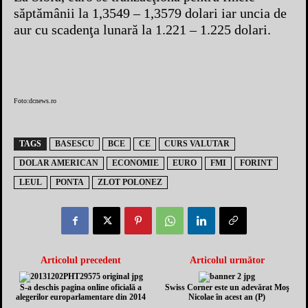
săptămânii la 1,3549 – 1,3579 dolari iar uncia de
aur cu scadenţa lunară la 1.221 – 1.225 dolari.
Foto:dcnews.ro
TAGS
BASESCU
BCE
CE
CURS VALUTAR
DOLAR AMERICAN
ECONOMIE
EURO
FMI
FORINT
LEUL
PONTA
ZLOT POLONEZ
Articolul precedent
Articolul următor
S-a deschis pagina online oficială a
Swiss Corner este un adevărat Moş
alegerilor europarlamentare din 2014
Nicolae în acest an (P)