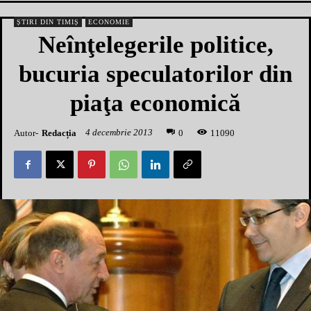
ȘTIRI DIN TIMIȘ
ECONOMIE
Neînţelegerile politice,
bucuria speculatorilor din
piaţa economică
4 decembrie 2013
Autor-
Redacția
1
1090
0