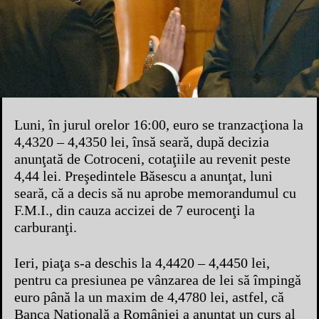
Luni, în jurul orelor 16:00, euro se tranzacţiona la
4,4320 – 4,4350 lei, însă seară, după decizia
anunţată de Cotroceni, cotaţiile au revenit peste
4,44 lei. Preşedintele Băsescu a anunţat, luni
seară, că a decis să nu aprobe memorandumul cu
F.M.I., din cauza accizei de 7 eurocenţi la
carburanţi.
Ieri, piaţa s-a deschis la 4,4420 – 4,4450 lei,
pentru ca presiunea pe vânzarea de lei să împingă
euro până la un maxim de 4,4780 lei, astfel, că
Banca Naţională a României a anunţat un curs al