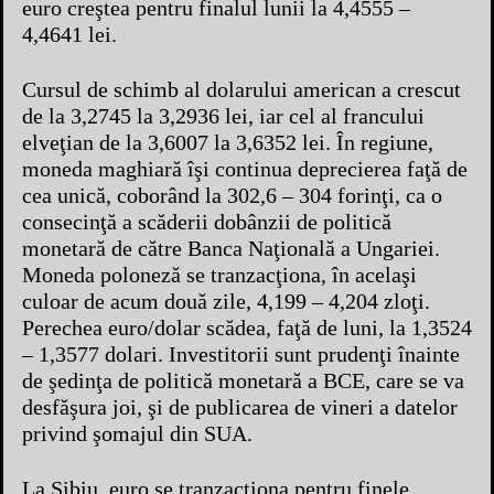
euro creştea pentru finalul lunii la 4,4555 –
4,4641 lei.
Cursul de schimb al dolarului american a crescut
de la 3,2745 la 3,2936 lei, iar cel al francului
elveţian de la 3,6007 la 3,6352 lei. În regiune,
moneda maghiară îşi continua deprecierea faţă de
cea unică, coborând la 302,6 – 304 forinţi, ca o
consecinţă a scăderii dobânzii de politică
monetară de către Banca Naţională a Ungariei.
Moneda poloneză se tranzacţiona, în acelaşi
culoar de acum două zile, 4,199 – 4,204 zloţi.
Perechea euro/dolar scădea, faţă de luni, la 1,3524
– 1,3577 dolari. Investitorii sunt prudenţi înainte
de şedinţa de politică monetară a BCE, care se va
desfăşura joi, şi de publicarea de vineri a datelor
privind şomajul din SUA.
La Sibiu, euro se tranzacţiona pentru finele