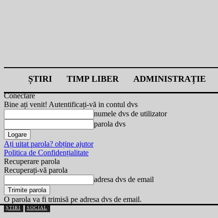
ȘTIRI
TIMP LIBER
ADMINISTRAȚIE
Conectare
Bine ați venit! Autentificați-vă in contul dvs
numele dvs de utilizator
parola dvs
Ați uitat parola? obține ajutor
Politica de Confidențialitate
Recuperare parola
Recuperați-vă parola
adresa dvs de email
O parola va fi trimisă pe adresa dvs de email.
ȘTIRI
SOCIAL