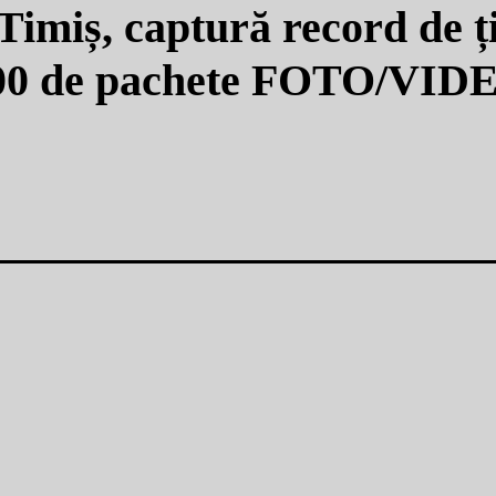
n Timiș, captură record de ț
000 de pachete FOTO/VID