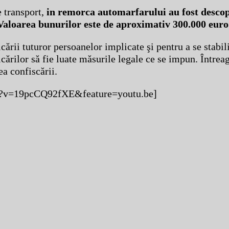
 transport,
in remorca automarfarului au fost descop
aloarea bunurilor este de aproximativ 300.000 euro
cării tuturor persoanelor implicate şi pentru a se stabil
icărilor să fie luate măsurile legale ce se impun. Întrea
ea confiscării.
ch?v=19pcCQ92fXE&feature=youtu.be]