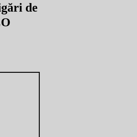
igări de
EO