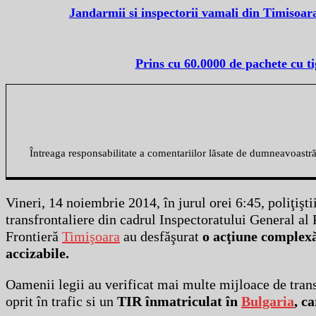
Jandarmii si inspectorii vamali din Timisoar
Prins cu 60.0000 de pachete cu t
Întreaga responsabilitate a comentariilor lăsate de dumneavoastr
Vineri, 14 noiembrie 2014, în jurul orei 6:45, poliţişti
transfrontaliere din cadrul Inspectoratului General al 
Frontieră
Timişoara
au desfăşurat
o acţiune complex
accizabile.
Oamenii legii au verificat mai multe mijloace de trans
oprit în trafic si un
TIR înmatriculat în
Bulgaria
, c