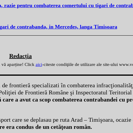
a, razie pentru combaterea comertului cu tigari de contr
igari de contrabanda, in Mercedes, langa Timisoara
Redacția
ă vă aparține! Click
aici
-citeste condiţiile de utilizare ale site-ului www.
i de frontieră specializati în combaterea infracţionalităţ
Poliţiei de Frontieră Române şi Inspectoratul Teritorial 
ă care a avut ca scop combaterea contrabandei cu p
port care se deplasau pe ruta Arad – Timişoara, ocazie 
are era condus de un cetăţean român.