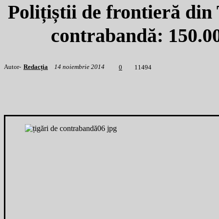
Polițiștii de frontieră di
contrabandă: 150.
Autor-
Redacția
14 noiembrie 2014
1
1494
0