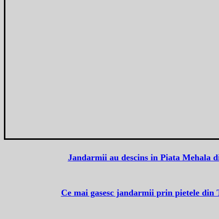
Jandarmii au descins in Piata Mehala d
Ce mai gasesc jandarmii prin pietele din