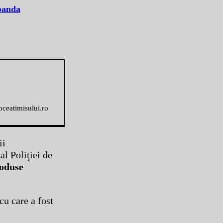
abanda
voceatimisului.ro
ii
al Poliţiei de
roduse
cu care a fost