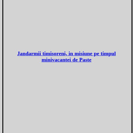
Jandarmii timisoreni, in misiune pe timpul
minivacantei de Paste