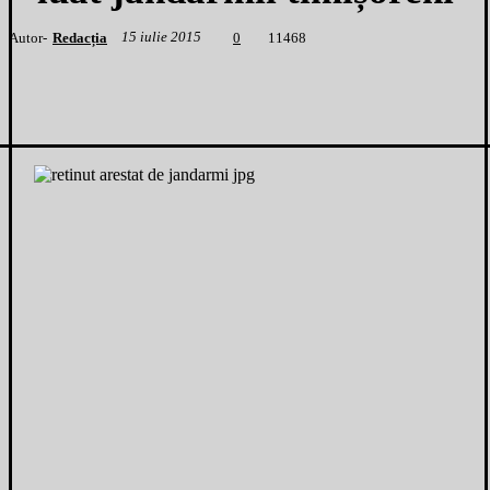
15 iulie 2015
Autor-
Redacția
1
1468
0