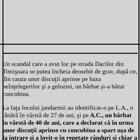
Un scandal care a avut loc pe strada Dacilor din
Timişoara se putea încheia deosebit de grav, după ce,
din cauza unor discuţii aprinse pe baza
neînţelegerilor şi a geloziei, un bărbat și-a bătut
concubina.
La faţa locului jandarmii au identificat-o pe L.A., o
tânără în vârstă de 27 de ani, şi pe
A.C., un bărbat
în vârstă de 40 de ani, care a declarat că în urma
unor discuţii aprinse cu concubina a spart uşa de
la intrare şi a lovit-o în repetate rânduri şi chiar a