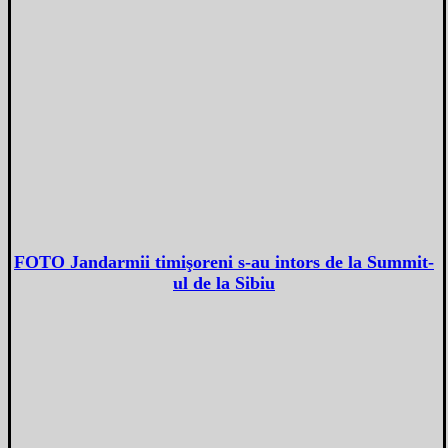
FOTO Jandarmii timişoreni s-au intors de la Summit-
ul de la Sibiu