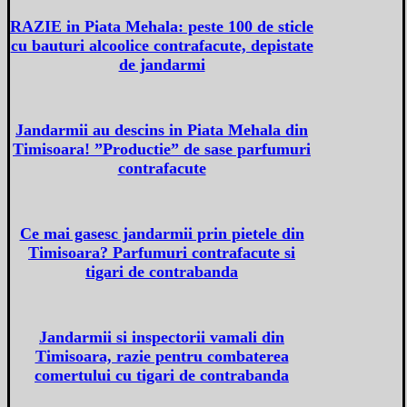
RAZIE in Piata Mehala: peste 100 de sticle
cu bauturi alcoolice contrafacute, depistate
de jandarmi
Jandarmii au descins in Piata Mehala din
Timisoara! ”Productie” de sase parfumuri
contrafacute
Ce mai gasesc jandarmii prin pietele din
Timisoara? Parfumuri contrafacute si
tigari de contrabanda
Jandarmii si inspectorii vamali din
Timisoara, razie pentru combaterea
comertului cu tigari de contrabanda