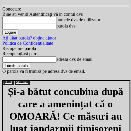
Conectare
Bine ați venit! Autentificați-vă in contul dvs
numele dvs de utilizator
parola dvs
Ați uitat parola? obține ajutor
Politica de Confidențialitate
Recuperare parola
Recuperați-vă parola
adresa dvs de email
O parola va fi trimisă pe adresa dvs de email.
ȘTIRI
SOCIAL
Și-a bătut concubina după
care a amenințat că o
OMOARĂ! Ce măsuri au
luat jandarmii timișoreni