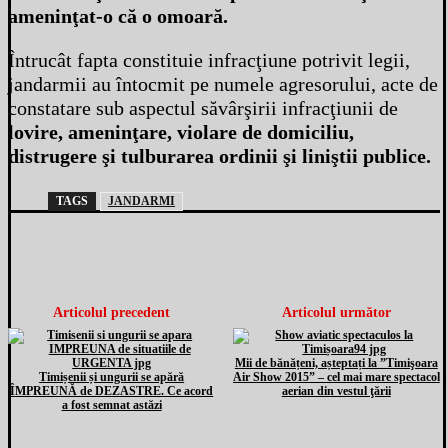
ameninţat-o că o omoară.
Întrucât fapta constituie infracţiune potrivit legii,
jandarmii au întocmit pe numele agresorului, acte de
constatare sub aspectul săvârşirii infracţiunii de
lovire, ameninţare, violare de domiciliu,
distrugere şi tulburarea ordinii şi liniştii publice.
TAGS
JANDARMI
Articolul precedent
Articolul următor
Mii de bănățeni, așteptați la ”Timişoara
Timișenii și ungurii se apără
Air Show 2015” – cel mai mare spectacol
ÎMPREUNĂ de DEZASTRE. Ce acord
aerian din vestul ţării
a fost semnat astăzi