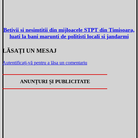
Betivii si nesimtitii din mijloacele STPT din Timisoara,
luati la bani marunti de politisti locali si jandarmi
LĂSAȚI UN MESAJ
Autentificați-vă pentru a lăsa un comentariu
ANUNȚURI ȘI PUBLICITATE