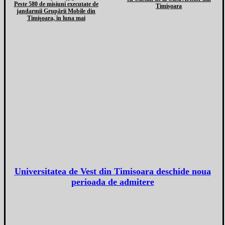
Peste 580 de misiuni executate de
Timișoara
jandarmii Grupării Mobile din
Timişoara, în luna mai
Universitatea de Vest din Timisoara deschide noua
perioada de admitere