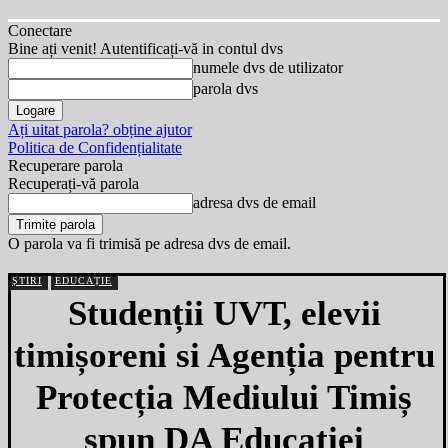
Conectare
Bine ați venit! Autentificați-vă in contul dvs
numele dvs de utilizator
parola dvs
Ați uitat parola? obține ajutor
Politica de Confidențialitate
Recuperare parola
Recuperați-vă parola
adresa dvs de email
O parola va fi trimisă pe adresa dvs de email.
ȘTIRI
EDUCAȚIE
Studenții UVT, elevii
timișoreni si Agenția pentru
Protecția Mediului Timiș
spun DA Educației