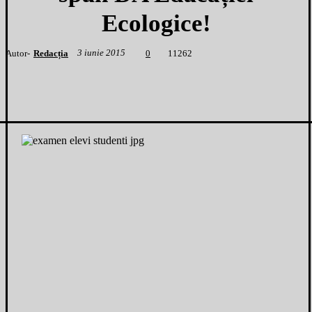
Ecologice!
3 iunie 2015
Autor-
Redacția
1
1262
0