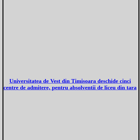
Universitatea de Vest din Timisoara deschide cinci
centre de admitere, pentru absolventii de liceu din tara