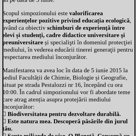
Scopul simpozionului este
valorificarea
experienţelor pozitive privind educația ecologică
,
având ca obiectiv
schimburi de experienţă între
elevi și studenți, cadre didactice universitare şi
preuniversitare
și specialişti în domeniul protecţiei
mediului, în vederea educării tinerei generaţii pentru
respectarea mediului înconjurător.
Manifestarea va avea loc în data de 5 iunie 2015 la
sediul Facultății de Chimie, Biologie și Geografie,
situat pe strada Pestalozzi nr 16, începând cu ora
10:00. În cadrul simpozionului vor fi abordate teme
care atrag atenția asupra protejării mediului
înconjurător:
 Biodiversitatea pentru dezvoltare durabilă.
 Este natura mea. Descoperă păsările din jurul
tău.
 Șapte miliarde de vise. O Planetă. Consumă cu