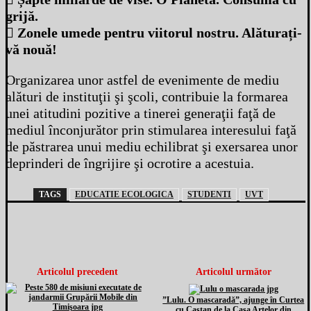
grijă.
 Zonele umede pentru viitorul nostru. Alăturați-
vă nouă!
Organizarea unor astfel de evenimente de mediu
alături de instituţii şi şcoli, contribuie la formarea
unei atitudini pozitive a tinerei generaţii faţă de
mediul înconjurător prin stimularea interesului faţă
de păstrarea unui mediu echilibrat şi exersarea unor
deprinderi de îngrijire şi ocrotire a acestuia.
TAGS
EDUCATIE ECOLOGICA
STUDENTI
UVT
Articolul precedent
Articolul următor
”Lulu. O mascaradă”, ajunge în Curtea
cu Castan de la Casa Artelor din