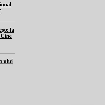
ional
”
ște la
 Cine
rului