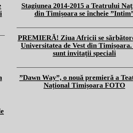
e
Stagiunea 2014-2015 a Teatrului Naț
i
din Timișoara se încheie ”Intim
PREMIERĂ! Ziua Africii se sărbătore
Universitatea de Vest din Timișoara.
sunt invitații speciali
a
”Dawn Way”, o nouă premieră a Teat
Național Timișoara FOTO
de