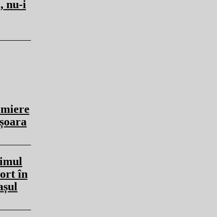
, nu-i
emiere
ișoara
imul
ort în
așul