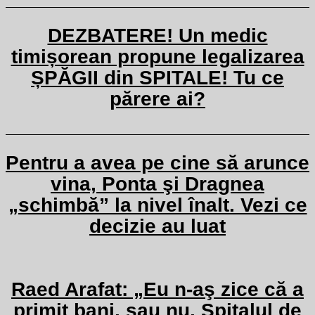
DEZBATERE! Un medic
timișorean propune legalizarea
ȘPĂGII din SPITALE! Tu ce
părere ai?
Pentru a avea pe cine să arunce
vina, Ponta şi Dragnea
„schimbă” la nivel înalt. Vezi ce
decizie au luat
Raed Arafat: „Eu n-aş zice că a
primit bani, sau nu, Spitalul de