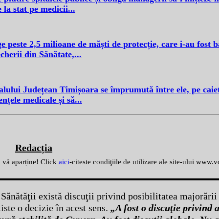
 la stat pe medicii...
peste 2,5 milioane de măști de protecție, care i-au fost b
cherii din Sănătate,...
italului Județean Timișoara se împrumută între ele, pe caiet
nțele medicale și să...
Redacția
ă vă aparține! Click
aici
-citeste condiţiile de utilizare ale site-ului www.
 Sănătăţii există discuţii privind posibilitatea majorării
iste o decizie în acest sens.
„A fost o discuţie privind 