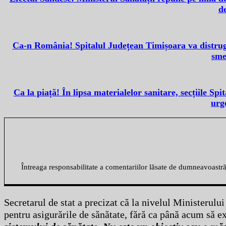
de
Ca-n România! Spitalul Județean Timișoara va distruge 
sme
Ca la piață! În lipsa materialelor sanitare, secțiile Sp
urge
Întreaga responsabilitate a comentariilor lăsate de dumneavoastr
Secretarul de stat a precizat că la nivelul Ministerului
pentru asigurările de sănătate, fără ca până acum să ex