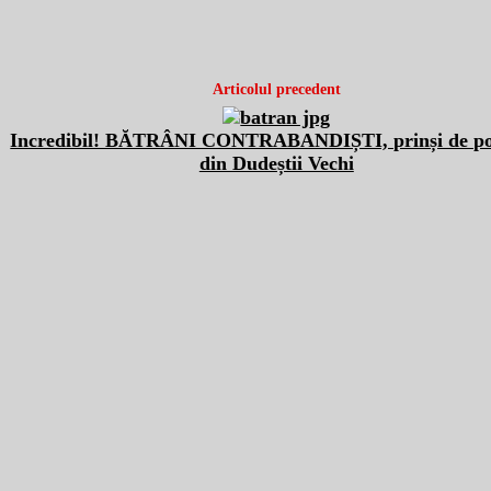
Articolul precedent
Incredibil! BĂTRÂNI CONTRABANDIȘTI, prinși de poli
din Dudeștii Vechi