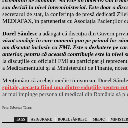
sistemului de sănătate. Nu este un obiectiv sau o măs
sau decizii la nivel interministerial. Este doar o dis
secretarul de stat, la conferinţa de presă dedicată Zil
MEDIAFAX, în parteneriat cu Asociaţia Pacienţilor c
Dorel Săndesc
a adăugat că discuţia din Guvern privi
văzut sondaje în care oamenii pun pe primul loc sănă
am discutat inclusiv cu FMI. Este o dezbatere pe car
anterior, pentru că această contribuţie este la nivel 
la discuţiile cu oficialii FMI au participat şi repreze
a Medicamentului şi ai Ministerului de Finanţe, note
Menționăm că același medic timișorean,
Dorel Sănde
spitale, aecasta fiind una dintre soluțiile pentru ro
ar mai împinge personalul medical din România să ple
Foto: Sebastian Tătaru
TAGS
ASIGURARE
DOREL SĂNDESC
MEDIC
MINISTER