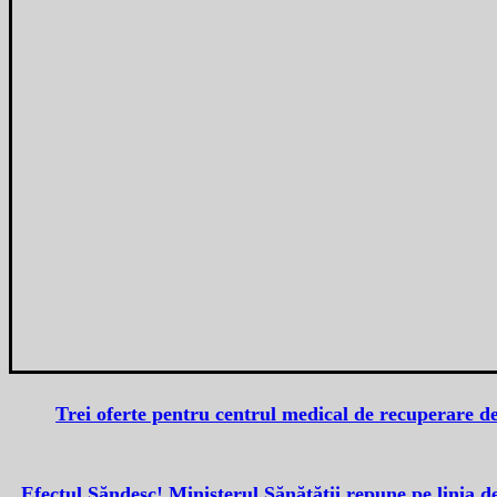
Trei oferte pentru centrul medical de recuperare de
Efectul Săndesc! Ministerul Sănătății repune pe linia de 