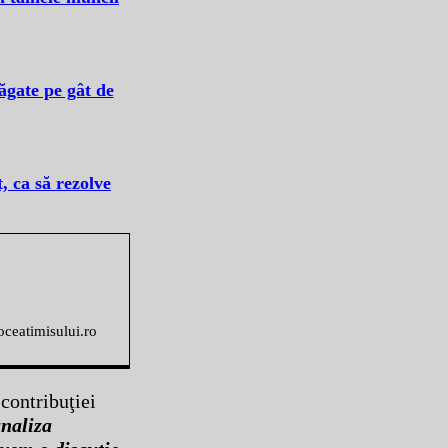
ăgate pe gât de
, ca să rezolve
voceatimisului.ro
 contribuţiei
analiza