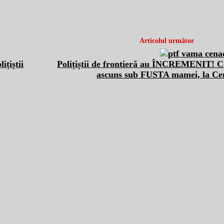
Articolul următor
țiștii
Polițiștii de frontieră au ÎNCREMENIT! Co
ascuns sub FUSTA mamei, la Ce