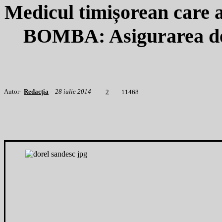
Medicul timișorean care a
BOMBA: Asigurarea de s
Autor-
Redacția
28 iulie 2014
1
1468
2