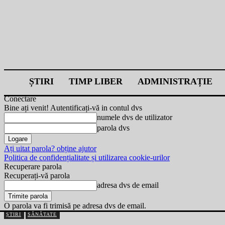
ȘTIRI
TIMP LIBER
ADMINISTRAȚIE
Conectare
Bine ați venit! Autentificați-vă in contul dvs
numele dvs de utilizator
parola dvs
Ați uitat parola? obține ajutor
Politica de confidențialitate și utilizarea cookie-urilor
Recuperare parola
Recuperați-vă parola
adresa dvs de email
O parola va fi trimisă pe adresa dvs de email.
ȘTIRI
SĂNĂTATE