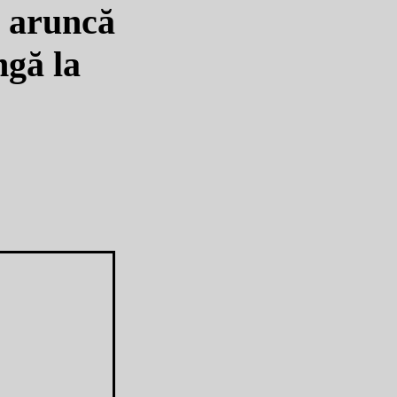
i aruncă
ngă la