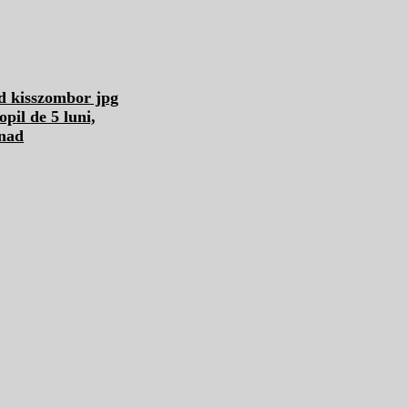
pil de 5 luni,
nad