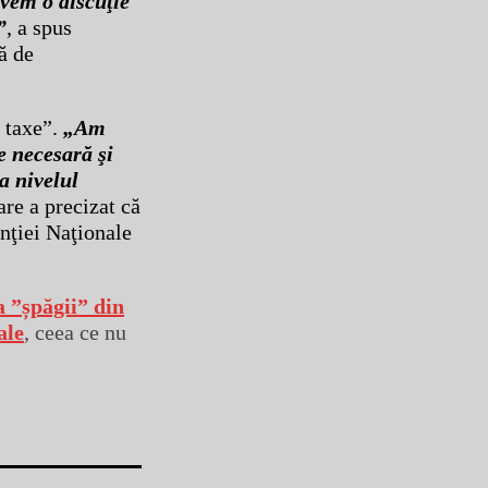
avem o discuţie
”
, a spus
ă de
i taxe”.
„Am
e necesară şi
a nivelul
are a precizat că
enţiei Naţionale
a ”șpăgii” din
ale
, ceea ce nu