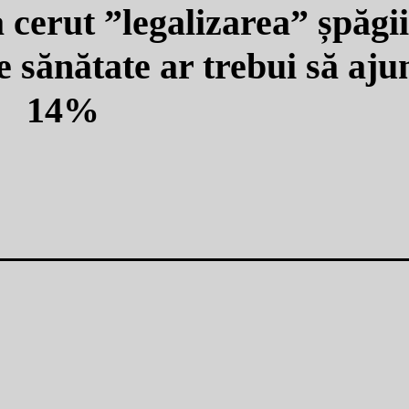
 cerut ”legalizarea” șpăgi
ănătate ar trebui să aju
14%