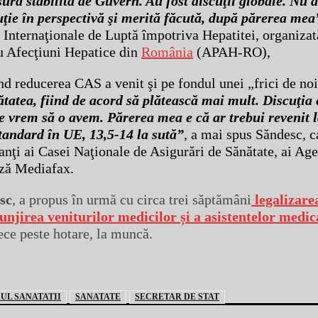
ură stabilită de Guvern. Au fost discuţii globale. Nu 
cuţie în perspectivă şi merită făcută, după părerea mea
ei Internaţionale de Luptă împotriva Hepatitei, organizat
u Afecţiuni Hepatice din
România
(APAH-RO),
nd reducerea CAS a venit şi pe fondul unei „frici de no
tatea, fiind de acord să plătească mai mult. Discuţia 
e vrem să o avem. Părerea mea e că ar trebui revenit l
standard în UE, 13,5-14 la sută”
, a mai spus Săndesc, c
ntanţi ai Casei Naţionale de Asigurări de Sănătate, ai Ag
ază Mediafax.
sc
,
a propus în urmă cu circa trei săptămâni
legalizare
tunjirea veniturilor medicilor și a asistentelor medic
ce peste hotare, la muncă.
UL SANATATII
SANATATE
SECRETAR DE STAT