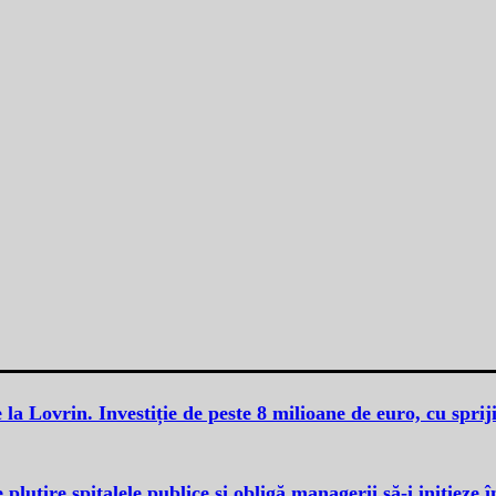
 la Lovrin. Investiție de peste 8 milioane de euro, cu spri
plutire spitalele publice și obligă managerii să-i inițieze 