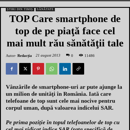
ȘTIRI DIN TIMIȘ
SĂNĂTATE
TOP Care smartphone de
top de pe piaţă face cel
mai mult rău sănătăţii tale
21 august 2013
Autor-
Redacția
1
1486
0
Vânzările de smartphone-uri ar pute ajunge la
un milion de unităţi în România. Iată care
telefoane de top sunt cele mai nocive pentru
corpul uman, după valoarea indicelui SAR.
Pe prima poziţie în topul telefoanelor de top cu
cel mai ridicat indice SAR (rata specifică de