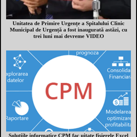
Unitatea de Primire Urgențe a Spitalului Clinic
Municipal de Urgență a fost inaugurată astăzi, cu
trei luni mai devreme VIDEO
Soluțiile informatice CPM fac uitate fişierele Excel